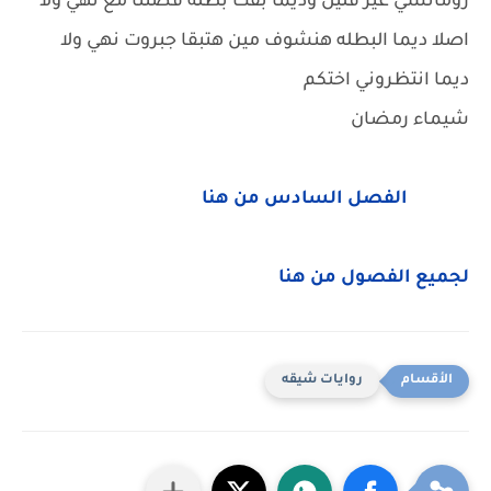
رومانسي غير قليل وديما بقت بطله قصتنا مع نهي ولا
اصلا ديما البطله هنشوف مين هتبقا جبروت نهي ولا
ديما انتظروني اختكم
شيماء رمضان
الفصل السادس من هنا
لجميع الفصول من هنا
روايات شيقه