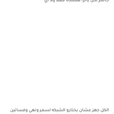
جاسر لكن ياترا هتنساه فعلا ولا اي
الكل جهز عشان يختارو الشبكه لسمر ونهي وفساتين