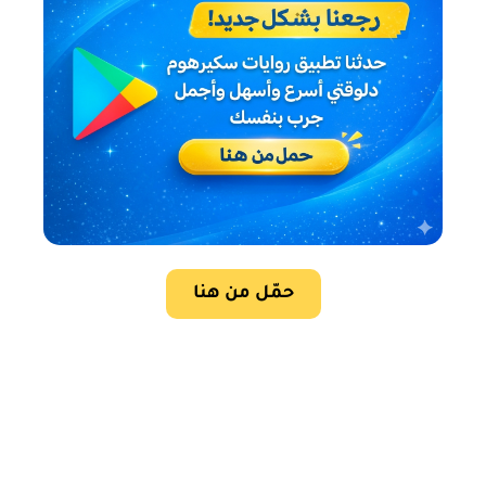
حمّل من هنا