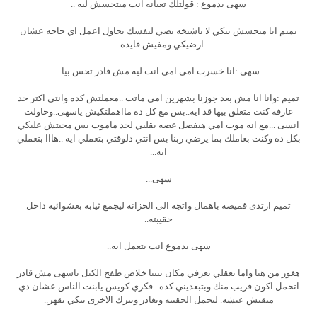
سهى بدموع : قولتلك تعبانه انت مبتحسش ليه ..
تميم انا مبحسش بيكي لا ياشيخه بصي لنفسك بحاول اعمل اي حاجه عشان
ارضيكي ومفيش فايده ..
سهى :انا خسرت امي امي انت ليه مش قادر تحس بيا..
تميم :وانا انا مش بعد جوزنا بشهرين امي ماتت ..معملتش كده وانتي اكتر حد
عارفه كنت متعلق بيها قد ايه..بس مع كل ده مااهملتكيش ياسهى..وحاولت
انسى ...مع انه موت امي هيفضل غصه بقلبي لحد ماموت بس مجيتش عليكي
بكل ده وكنت بعاملك بما يرضي ربنا بس انتي دلوقتي بتعملي ايه ..هااا بتعملي
ايه...
سهى...
تميم ارتدى قميصه باهمال واتجه الى الخزانه ليجمع ثيابه بعشوائيه داخل
حقيبته..
سهى بدموع انت بتعمل ايه..
هغور من هنا واما تعقلي تعرفي مكان بيتنا خلاص طفح الكيل ياسهى مش قادر
اتحمل اكون قريب منك وبتبعديني كده...فكري كويس يابنت الناس عشان دي
مبقتش عيشه. ليحمل الحقيبه ويغادر ويترك الاخرى تبكي بقهر..