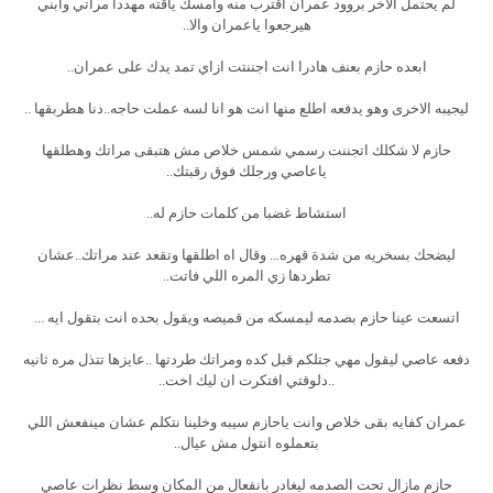
لم يحتمل الاخر بروود عمران اقترب منه وامسك ياقته مهددا مراتي وابني
هيرجعوا ياعمران والا..
ابعده حازم بعنف هادرا انت اجننتت ازاي تمد يدك على عمران..
ليجيبه الاخرى وهو يدفعه اطلع منها انت هو انا لسه عملت حاجه..دنا هطربقها ..
حازم لا شكلك اتجننت رسمي شمس خلاص مش هتبقى مراتك وهطلقها
ياعاصي ورجلك فوق رقبتك..
استشاط غضبا من كلمات حازم له..
ليضحك بسخريه من شدة قهره... وقال اه اطلقها وتقعد عند مراتك..عشان
تطردها زي المره اللي فاتت..
اتسعت عينا حازم بصدمه ليمسكه من قميصه ويقول بحده انت بتقول ايه ...
دفعه عاصي ليقول مهي جتلكم قبل كده ومراتك طردتها ..عايزها تتذل مره ثانيه
..دلوقتي افتكرت ان ليك اخت..
عمران كفايه بقى خلاص وانت ياحازم سيبه وخلينا نتكلم عشان مينفعش اللي
بتعملوه انتول مش عيال..
حازم مازال تحت الصدمه ليغادر بانفعال من المكان وسط نظرات عاصي