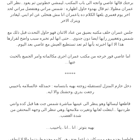
برحتك قالها عاصي واتجه الى باب المكتب..ليمشي خطوتين ثم يعود ..نظر الى
عمران مطولا..ثم قال بهدوء حاول اظهاره : شمس مراتي وهتفضل مراتي لحد
اخر يوم فعمري بلغها الكلام ده ياعمران انا مش هتخلى عن ام ابني..ليغادر
ويترك الاخر
جلس عمران خلف مكتبه بضيق من عناد الاثنان فهو حاول التحدث قبل ذلك مع
شمس وتغغييرر رايها ايضا دون جدوى…حتى انها لم تخبره سبب واضح لقرارها
هذا الا انها اخبرته بأنها لم تعد تستطيع العيش مع عاصي بعد اليوم..
اما عاصي فور خرجه من مكتب عمران اجرى مكالماته وامر الجميع بالحبث
عنها…
*****
دخل حازم المنزل لتستقبله زوجته بهيه بابتسامه : حمدلله عالسلامه ياحبيبي
رجعت بدري..وحشتك والا ايه..
قاطعها ليسالها وهو ينظر الى عينيها مباشرة شمس جت هنا قبل كده وانتي
طردتيها ...ابتعلت لعابها وتغيرت ملامحها..وهي تنظر الى وجهه المحتقن من
شدة الغضب..
بهيه بتوتر : انا ...انا ..ياحبيب…
قاطعها بحده وهو ممسكان ذراعها بعنف هي كلمه وحده طردتيها والا لا انطقي.