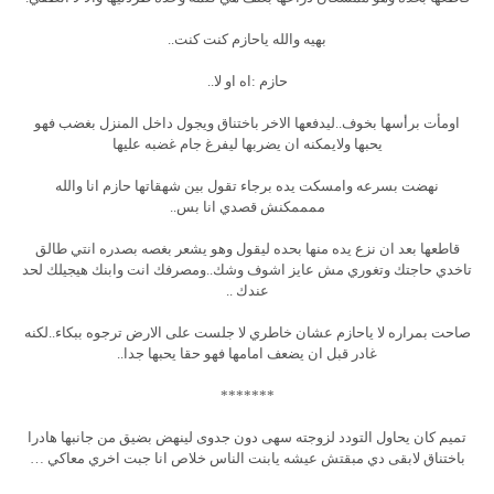
بهيه والله ياحازم كنت كنت..
حازم :اه او لا..
اومأت برأسها بخوف..ليدفعها الاخر باختناق ويجول داخل المنزل بغضب فهو
يحبها ولايمكنه ان يضربها ليفرغ جام غضبه عليها
نهضت بسرعه وامسكت يده برجاء تقول بين شهقاتها حازم انا والله
ممممكنش قصدي انا بس..
قاطعها بعد ان نزع يده منها بحده ليقول وهو يشعر بغصه بصدره انتي طالق
تاخدي حاجتك وتغوري مش عايز اشوف وشك..ومصرفك انت وابنك هيجيلك لحد
عندك ..
صاحت بمراره لا ياحازم عشان خاطري لا جلست على الارض ترجوه ببكاء..لكنه
غادر قبل ان يضعف امامها فهو حقا يحبها جدا..
*******
تميم كان يحاول التودد لزوجته سهى دون جدوى لينهض بضيق من جانبها هادرا
باختناق لابقى دي مبقتش عيشه يابنت الناس خلاص انا جبت اخري معاكي …