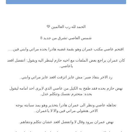
الحمد لله رب العالمين 💚
شمس العاصي تشرق من جديد 8
اقتحم عاصي مكتب عمران وهو بقمة غضبه هادرا بحده مراتي وابني فين….
كان عمران يراجع بعض الملفات مع اخيه حازم لينظر اليه ويقول: اتفضل اقعد
ياعاصي..
رد الاخر بنفاذ صبر: مش عايز اتزفت اقعد عايز مراتي وابني..
نهض حازم بحده فقد طفح به الكيل من عاصي الذي لايرى احد امامه ليقول
بحده: متحترم نفسك وتتكلم عدل..
تجاهله عاصي ونظر الى عمران هادرا بتحذير وهو يمد سبابته بوجه
الاخر..هتقولي مراتي فين والا لا ياعمران..
نهض عمران ببرود وقال لا واتفضل اقعد عشان نتكلم ونتفاهم..