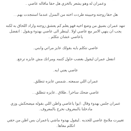
وعمران له وهو يشعر بالخزي هل حقا ماقاله عاصي ..
هل حقا زوجته وحبيبته طردت اخته من المنزل عندما استنجدت بهم…
تنهد عمران بضيق من وضع اخيه فهو يعلم كم يعشق زوجته واراد اللحاق به لكنه
يجب ان ينهي الامر مع عاصي اولا ..لينظر الى عاصي بهدوء ويقول : اتفضل
ياعاصي عشان نتكلم ..
عاصي نتكلم بايه بقولك عايز مراتي وابني..
انفعل عمران ليقول بغضب حاول كتمه..ومراتك مش عايزه ترجع..
عاصي يعني ايه..
عمران اللي سمعته...شمس عايزه تتطلق..
عاصي ضحك ساخرا ..طلاق ..عايزه تتطلق…
عمران جلس بهدوء وقال :ايوا ياعاصي واظن اللي بقوله ميضحكش..وزي
مادخلنا بالمعروف نخرج بالمعروف..
تغييرت ملامح عاصي للجديه ..ليقول بهدوء ماشي ياعمران بس اظن من حقي
اتكلم معاها..