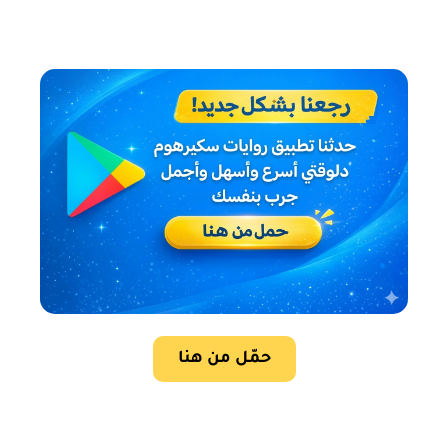
حمّل من هنا