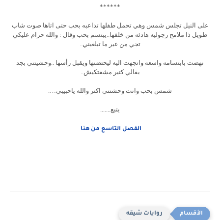
******
على النيل تجلس شمس وهي تحمل طفلها تداعبه بحب حتى اتاها صوت شاب
طويل ذا ملامح رجوليه هادئه من خلفها..يبتسم بحب وقال : والله حرام عليكي
تجي من غير ما تبلغيني..
نهضت بابتسامه واسعه واتجهت اليه ليحتضنها ويقبل رأسها ..وحشيتني بجد
بقالي كتير مشفتكيش..
شمس بحب وانت وحشتني اكتر والله ياحبيبي….
يتبع.......
الفصل التاسع من هنا
روايات شيقه