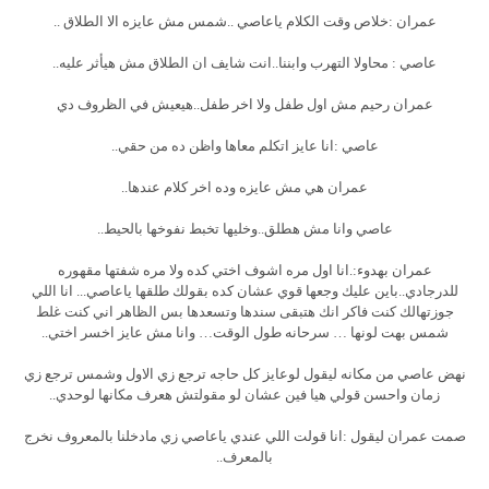
عمران :خلاص وقت الكلام ياعاصي ..شمس مش عايزه الا الطلاق ..
عاصي : محاولا التهرب وابننا..انت شايف ان الطلاق مش هيأثر عليه..
عمران رحيم مش اول طفل ولا اخر طفل..هيعيش في الظروف دي
عاصي :انا عايز اتكلم معاها واظن ده من حقي..
عمران هي مش عايزه وده اخر كلام عندها..
عاصي وانا مش هطلق..وخليها تخبط نفوخها بالحيط..
عمران بهدوء:.انا اول مره اشوف اختي كده ولا مره شفتها مقهوره
للدرجادي..باين عليك وجعها قوي عشان كده بقولك طلقها ياعاصي... انا اللي
جوزتهالك كنت فاكر انك هتبقى سندها وتسعدها بس الظاهر اني كنت غلط
شمس بهت لونها … سرحانه طول الوقت… وانا مش عايز اخسر اختي..
نهض عاصي من مكانه ليقول لوعايز كل حاجه ترجع زي الاول وشمس ترجع زي
زمان واحسن قولي هيا فين عشان لو مقولتش هعرف مكانها لوحدي..
صمت عمران ليقول :انا قولت اللي عندي ياعاصي زي مادخلنا بالمعروف نخرج
بالمعرف..