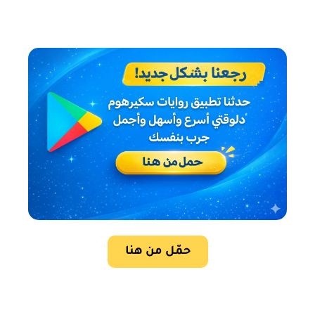
حمّل من هنا