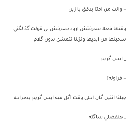
= وانت من امتا بدقق يا زين
وقتها فعلا معرفتش ارود معرفش لي قولت گدَ لگني
سحبتها من ايديها ونزلنا نتمشىٰ بدون گلام
_ ايس گريم
= فراوله؟
جبلنا اتنين گان احلى وقت أگل فيه ايس گريم بصراحه
_ هتفضلي ساگته