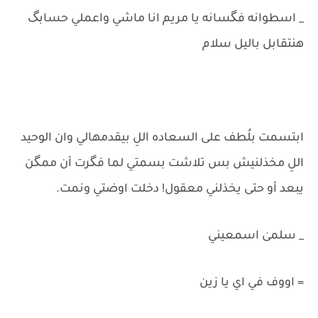
_ اسطوانه فگسانه يا مريم انا ماشي واعملي حسابگ
هنتقابل باليل سلام
ابتسمت بلُطف على السعاده اللِ بيقدمهالي وان الوحيد
اللِ مخذلنيش بس تلاشت بسمتي لما فگرت أن ممگن
يبعد أو حتى يخذلني معقول! دخلت اوضتي ونمت.
_ سلمىٰ اسمعيني
= اووف في اي يا زين