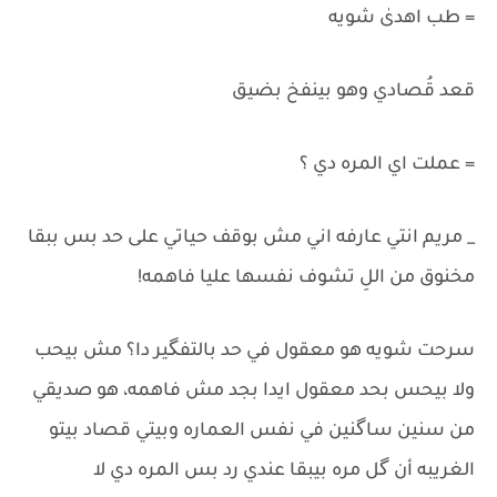
= طب اهدىٰ شويه
قعد قُصادي وهو بينفخ بضيق
= عملت اي المره دي ؟
_ مريم انتي عارفه اني مش بوقف حياتي على حد بس ببقا
مخنوق من اللِ تشوف نفسها عليا فاهمه!
سرحت شويه هو معقول في حد بالتفگير دا؟ مش بيحب
ولا بيحس بحد معقول ايدا بجد مش فاهمه، هو صديقي
من سنين ساگنين في نفس العماره وبيتي قصاد بيتو
الغريبه أن گل مره بيبقا عندي رد بس المره دي لا