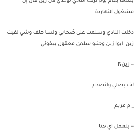
بعدها بگام يوم نزلت النادي لوحدي لأن زين قال إن
مشغول النهاردة
دخلت النادي وسلمت على صُحابي ولسا هلف وشي لقيت
زين! ايوا زين وجنبو سلمىٰ معقول بيخوني
= زين؟!
لف بصلي واتصدم
_ م مريم
= بتعمل اي هنا