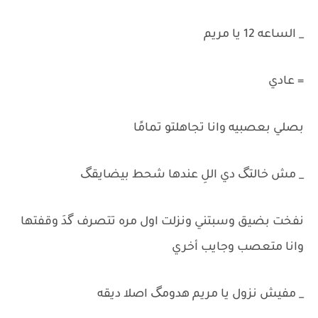
_ الساعه 12 يا مريم
= عادي
بصلي بعصبيه وانا تجاهلتو تمامًا
_ مش خالتگ دي اللِ عندها شحط بيضايقگ
نفخت بضيق وسبتني ونزلت اول مره تتصرف گدَ وقفتها
وانا متعصب وجايب أخري
_ مفيش نزول يا مريم هدومگ اصلا ديقه