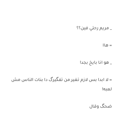
_ مريم رحتي فين؟؟
= هاا
_ هو انا بايخ بجد!
= لا ابدا بس لازم تغير من تفگيرگ دا بنات الناس مش
لعبه!
ضحگ وقال