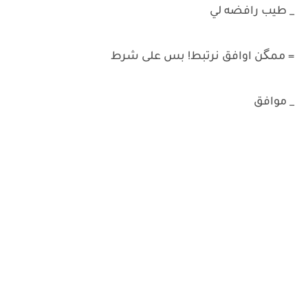
_ طيب رافضه لي
= ممگن اوافق نرتبط! بس على شرط
_ موافق