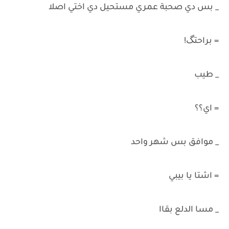
_ بس دي صحبة عمري مستحيل دي اختي اصلا
= براحتگ!
_ طيب
= اي؟؟
_ موافق بس شهر واحد
= اشتا يا بيبي
_ مسا الدلع بقاا