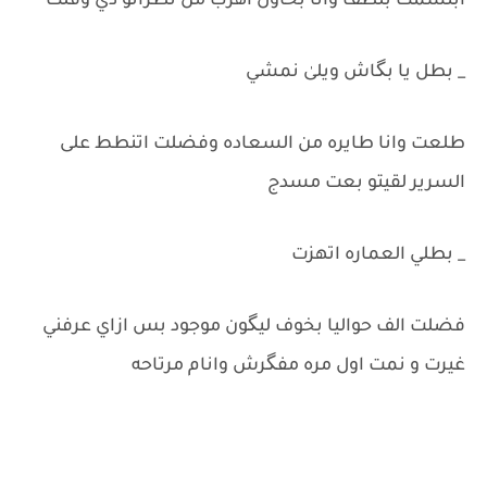
ابتسمت بلُطف وانا بحاول اهرب من نظراتو دي وقلت
_ بطل يا بگاش ويلىٰ نمشي
طلعت وانا طايره من السعاده وفضلت اتنطط على
السرير لقيتو بعت مسدج
_ بطلي العماره اتهزت
فضلت الف حواليا بخوف ليگون موجود بس ازاي عرفني
غيرت و نمت اول مره مفگرش وانام مرتاحه