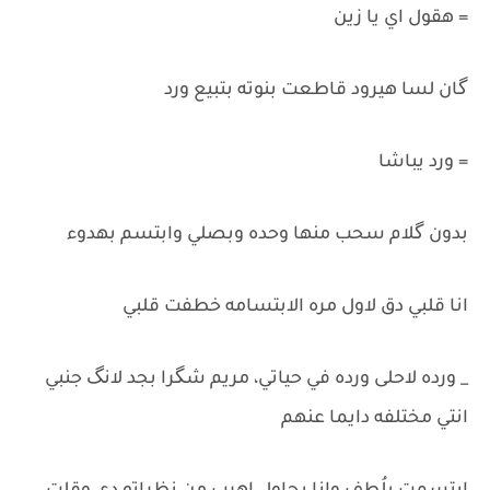
= هقول اي يا زين
گان لسا هيرود قاطعت بنوته بتبيع ورد
= ورد يباشا
بدون گلام سحب منها وحده وبصلي وابتسم بهدوء
انا قلبي دق لاول مره الابتسامه خطفت قلبي
_ ورده لاحلى ورده في حياتي، مريم شگرا بجد لانگ جنبي
انتي مختلفه دايما عنهم