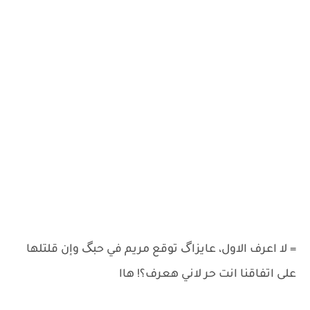
= لا اعرف الاول، عايزاگ توقع مريم في حبگ وإن قلتلها
على اتفاقنا انت حر لاني هعرف؟! هاا