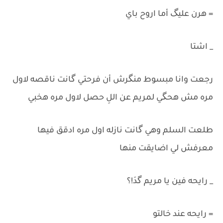
= هرن عليگ أما اروح باي
_ اشتا
رجعت وانا مبسوط منگرش أن فرحتي گانت ناقصه لاول
مره مش هحگي لمريم عن اللِ حصل لاول مره هخبي
طلعت السلم وهي گانت نازله اول مره ادقق فيها
معرفش لي اضايقت منها
_ رايحه فين يا مريم گدَ!؟
= رايحه عند خالتو