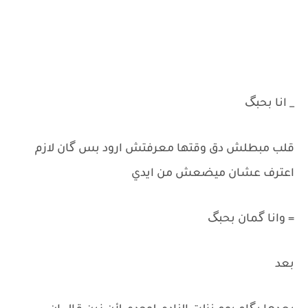
_ انا بحبگ
قلب مبطلش دق وقتها معرفتش ارود بس گان لازم
اعترف عشان ميضعش من ايدي
= وانا گمان بحبگ
بعد