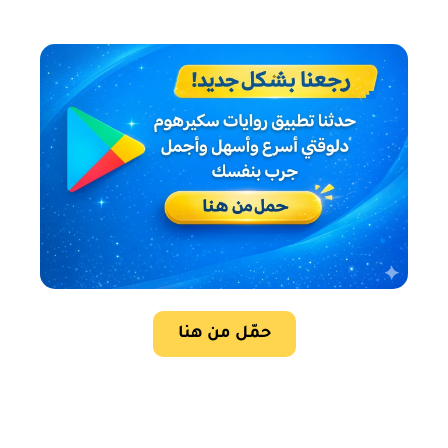
حمّل من هنا