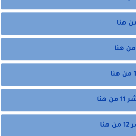
هنا
نا