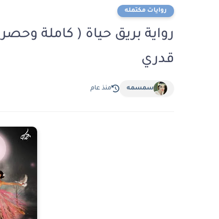
روايات مكتمله
رواية بريق حياة ( كاملة وحصري
قدري
سمسمه
منذ عام