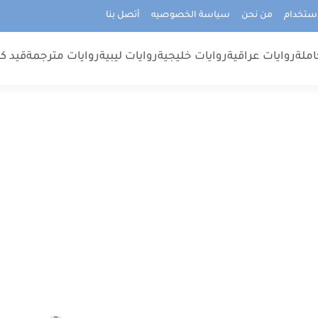
استخدام
من نحن
سياسة الخصوصيه
أتصل بنا
املة
روايات عراقية
روايات خليجية
روايات ليبية
روايات مترجمة
قيد كت