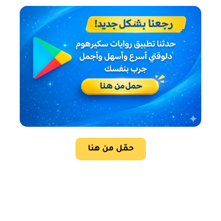
حمّل من هنا