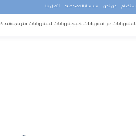
استخدام
من نحن
سياسة الخصوصيه
أتصل بنا
املة
روايات عراقية
روايات خليجية
روايات ليبية
روايات مترجمة
قيد كت