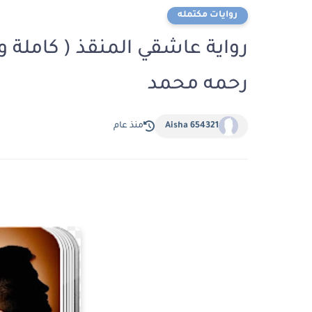
روايات مكتمله
رواية عاشقي المنقذ ( كاملة و
رحمه محمد
Aisha 654321
منذ عام