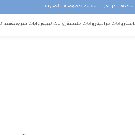
استخدام
من نحن
سياسة الخصوصيه
أتصل بنا
املة
روايات عراقية
روايات خليجية
روايات ليبية
روايات مترجمة
قيد كت