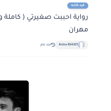
قيد كتابه
رواية احببت صغيرتي ( كاملة و
مهران
Aisha 654321
منذ عام