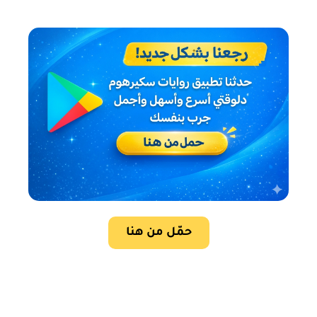
حمّل من هنا