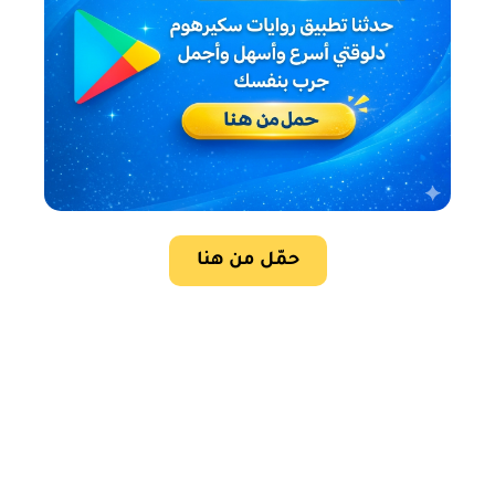
حمّل من هنا