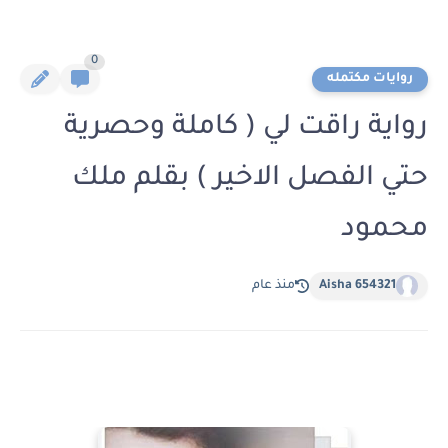
0
روايات مكتمله
رواية راقت لي ( كاملة وحصرية
حتي الفصل الاخير ) بقلم ملك
محمود
Aisha 654321
منذ عام