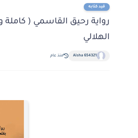
قيد كتابه
رواية رحيق القاسمي ( كاملة و
الهلالي
Aisha 654321
منذ عام