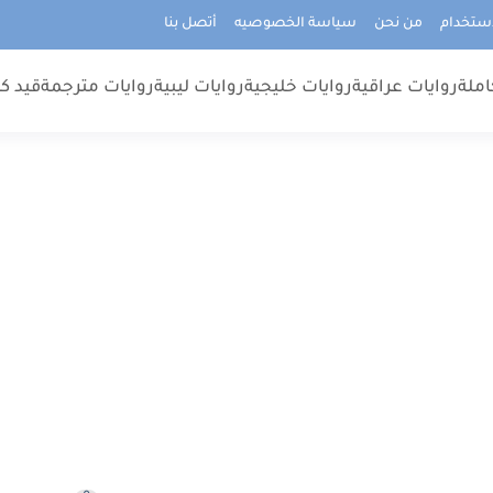
استخدام
من نحن
سياسة الخصوصيه
أتصل بنا
املة
روايات عراقية
روايات خليجية
روايات ليبية
روايات مترجمة
قيد كت