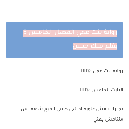
رواية بنت عمي الفصل الخامس 5
بقلم ملك حسن
روايه بنت عمي ✨✌🏻
البارت الخامس ✨✌🏻
تمارا: لا مش عاوزه امشي خليني اتفرج شويه بس
متنامش يعني