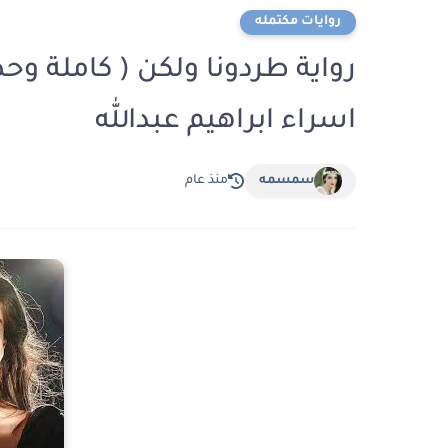
روايات مكتمله
رواية طردونا ولكن ( كاملة وح
اسراء ابراهيم عبدالله
سمسمه
منذ عام