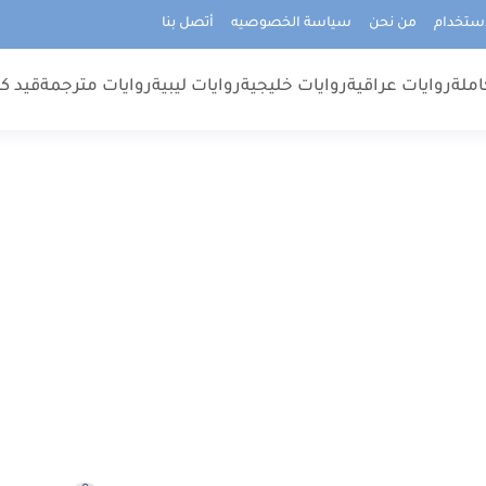
استخدام
من نحن
سياسة الخصوصيه
أتصل بنا
املة
روايات عراقية
روايات خليجية
روايات ليبية
روايات مترجمة
قيد كت