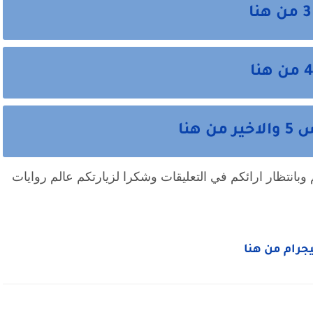
هنا
انتهت احداث الرواية نتمني ان تكون نالت اعجابكم وبانتظار ارائكم في التعليقات وشكرا لزيارتكم عالم روايات 
ليجرام من هنا