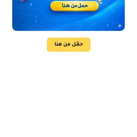
حمّل من هنا