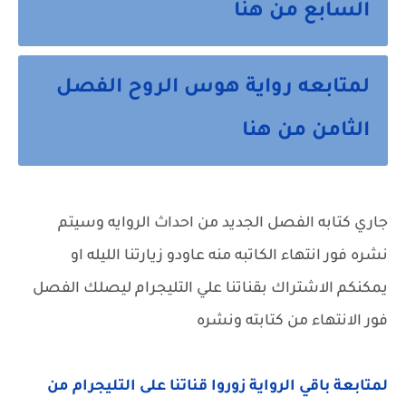
السابع من هنا
لمتابعه رواية هوس الروح الفصل
الثامن من هنا
جاري كتابه الفصل الجديد من احداث الروايه وسيتم
نشره فور انتهاء الكاتبه منه عاودو زيارتنا الليله او
يمكنكم الاشتراك بقناتنا علي التليجرام ليصلك الفصل
فور الانتهاء من كتابته ونشره
لمتابعة باقي الرواية زوروا قناتنا على التليجرام من