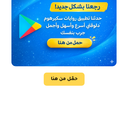
حمّل من هنا