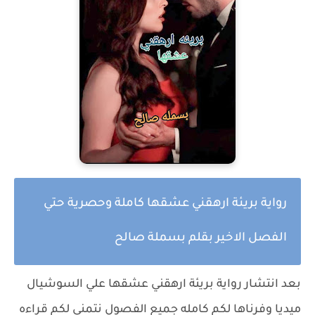
رواية بريئة ارهقني عشقها كاملة وحصرية حتي
الفصل الاخير بقلم بسملة صالح
بعد انتشار رواية
بريئة ارهقني عشقها
علي السوشيال
ميديا وفرناها لكم كامله جميع الفصول نتمني لكم قراءه