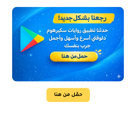
حمّل من هنا