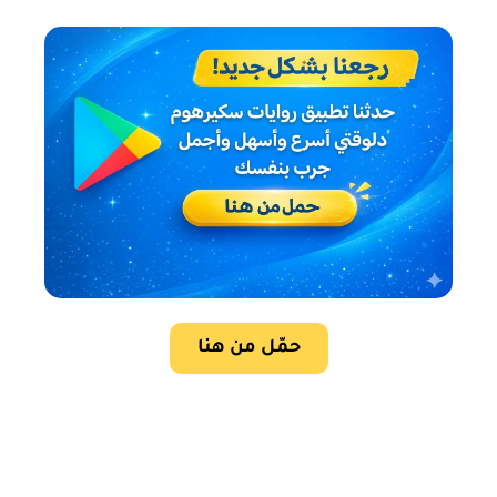
حمّل من هنا