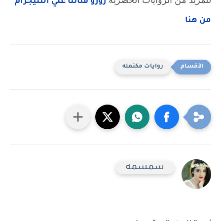
للمزيد من الروايات الحصرية 
زورو قناتنا علي التليجرام 
من هنا
روايات مكتمله
سمسمه