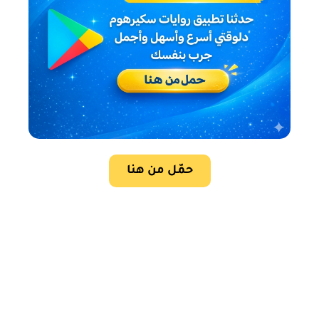
حمّل من هنا