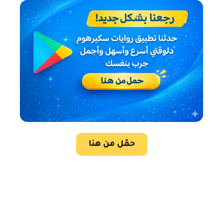
حمّل من هنا