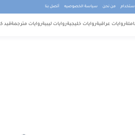
استخدام
من نحن
سياسة الخصوصيه
أتصل بنا
املة
روايات عراقية
روايات خليجية
روايات ليبية
روايات مترجمة
قيد كت