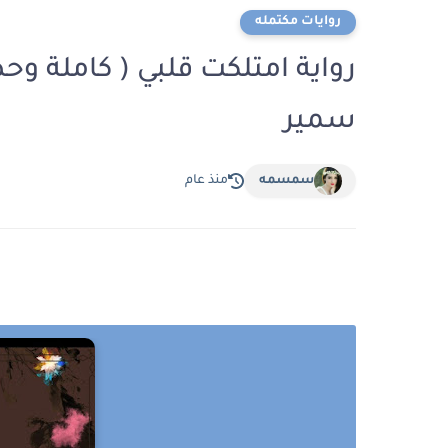
روايات مكتمله
رواية امتلكت قلبي ( كاملة وحص
سمير
سمسمه
منذ عام