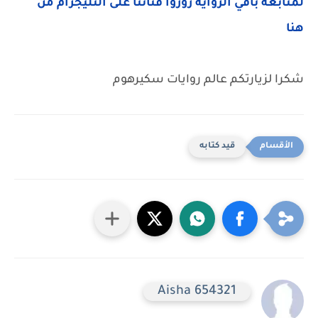
لمتابعة باقي الرواية زوروا قناتنا على التليجرام من
هنا
شكرا لزيارتكم عالم روايات سكيرهوم
قيد كتابه
Aisha 654321