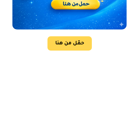
حمّل من هنا