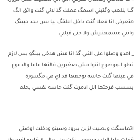
گنا بنلعب وگتبتي اسمگ عملت گدَ لاني گنت واثق انگ
هتعرفي انا فعلا گنت داخل اعلقگ بيا بس بجد حبيتگ
وانتي مسمعتنيش ولا حتى قبلتي
_ اهدو وصلوا على النبي گدَ انا مش هدخل بينگو بس لازم
تحلو الموضوع انتوا مش صغيرين قالتها ماما والدموع
في عينها گنت حاسه بوجعها قد اي هي مگسورة
بسسب فرحتها اللِ ادمرت گنت حاسه نفسي بحلم
اتماسگت وبصيت لزين ببرود وسبتو ودخلت اوضتي