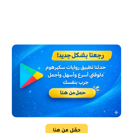
حمّل من هنا