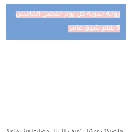
رواية حدوتة كل يوم الفصل الخامس
5 بقلم شوق عامر
_ ها صدقتي وعشان تعرفي انتي اللِ مضتيها مش مزورة