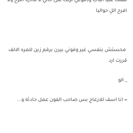
قفلت عليا الباب ودموعي نزلت على حالي لا قادره افرح ولا
افرح اللِ حواليا
محستش بنفسي غير وفوني بيرن برقم زين للمره الالف
قررت ارد
_ الو
= انا اسف للازعاج بس صاحب الفون عمل حادثه و...