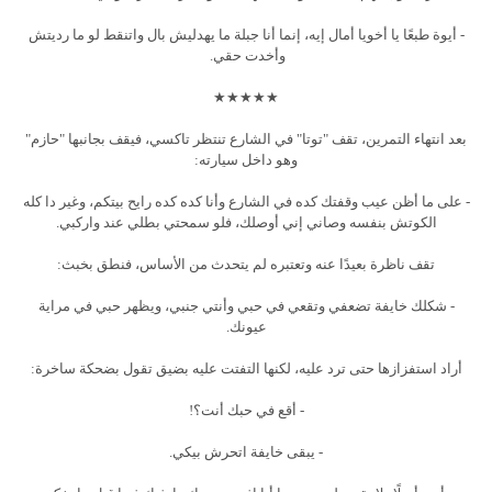
- أيوة طبعًا يا أخويا أمال إيه، إنما أنا جبلة ما يهدليش بال واتنقط لو ما رديتش
وأخدت حقي.
★★★★★
بعد انتهاء التمرين، تقف "توتا" في الشارع تنتظر تاكسي، فيقف بجانبها "حازم"
وهو داخل سيارته:
- على ما أظن عيب وقفتك كده في الشارع وأنا كده كده رايح بيتكم، وغير دا كله
الكوتش بنفسه وصاني إني أوصلك، فلو سمحتي بطلي عند واركبي.
تقف ناظرة بعيدًا عنه وتعتبره لم يتحدث من الأساس، فنطق بخبث:
- شكلك خايفة تضعفي وتقعي في حبي وأنتي جنبي، ويظهر حبي في مراية
عيونك.
أراد استفزازها حتى ترد عليه، لكنها التفتت عليه بضيق تقول بضحكة ساخرة:
- أقع في حبك أنت؟!
- يبقى خايفة اتحرش بيكي.