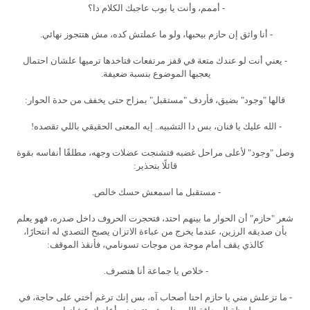
- أممم، وأنت يا بوب عاجبك الكلام دا؟
- أنا واثق إن حازم بيحبها، ولو ما عملتش كده، مش هتتجوز نهائي.
- يعني أنت لو عندك متعة في قفز مرتفعات فتاخدها ترميها علشان احتمال
يعجبها الموضوع بنسبة ضعيفة.
قالها "وجود" بضيق، فأردف "مستقبل" بمزاح حتى يخفف من حدة الحوار:
- الله عليك يا فنان، بس دا التشبيه.. إيه المعنى الحقيقي باللي تقصده!
وصل "وجود" لأعلى مراحل غضبه فتشنجت عضلات وجهه، مطلقًا أنفاسه بقوة
قائلًا بتحذير:
- مستقبل ما اسمعش حسك خالص.
شعر "حازم" أن الحوار ما بينهم احتد، فتحجرت الحروف داخل صدره، فهو يعلم
بأن صديقه الرزين، عندما يخرج من عباءة الاتزان يصبح التصدي له انتحارًا،
كالذي يقف أمام موجة من موجات تسونامي، فأنقذ الموقف:
- خلاص يا جماعة أنا هتصرف.
- ما تزعلش مني يا حازم احنا أصحاب آه، بس إنك ترغم أختي على حاجة، في