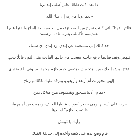
- دا بعد إذنك طبعًا، عايز أطلب إيد توتا.
- نعم، ودا من إيه إن شاء الله.
قالتها "توتا" التي كانت تخرج من المطبخ تحمل العصير، بعد إلحاح والدتها عليها
بتقديمه، فأكملت بنبرة حادة مرتفعة:
- حد قالك إني مستغنية عن إيدي، ولا إيدي دي سبيل.
فنهض وقف قبالتها يرفع حاجبه بتعجب من حالتها الهائجة مثل الثور، قائلًا بتحدٍ:
- تؤتؤ، مش إيدك بس.. هتجوزك وهتبقي حرم حازم محمد بسيوني الشمندري.
- إلهي تتجوزتك أم أربعة وأربعين، وترقد عليك تاكلك ونرتاح.
- تمام، أدينا هنتجوز وهنشوف مين هياكل مين.
جزت على أسنانها وهي تصدر أصوات غيظها العنيف، وذهبت من أمامهما،
فالتفت "حازم" لوالدها:
- رأيك يا كوتش.
قام وضع يده على كتفه وأخذه إلى حديقة الفيلا: