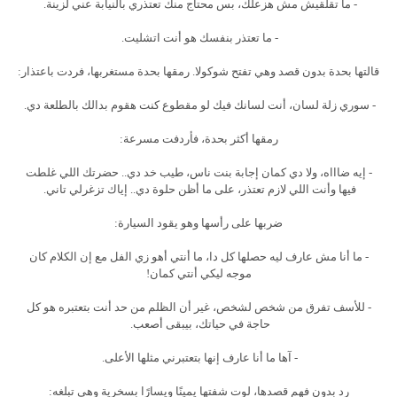
- ما تقلقيش مش هزعلك، بس محتاج منك تعتذري بالنيابة عني لزينة.
- ما تعتذر بنفسك هو أنت اتشليت.
قالتها بحدة بدون قصد وهي تفتح شوكولا. رمقها بحدة مستغربها، فردت باعتذار:
- سوري زلة لسان، أنت لسانك فيك لو مقطوع كنت هقوم بدالك بالطلعة دي.
رمقها أكثر بحدة، فأردفت مسرعة:
- إيه ضاااه، ولا دي كمان إجابة بنت ناس، طيب خد دي.. حضرتك اللي غلطت
فيها وأنت اللي لازم تعتذر، على ما أظن حلوة دي.. إياك تزغرلي تاني.
ضربها على رأسها وهو يقود السيارة:
- ما أنا مش عارف ليه حصلها كل دا، ما أنتي أهو زي الفل مع إن الكلام كان
موجه ليكي أنتي كمان!
- للأسف تفرق من شخص لشخص، غير أن الظلم من حد أنت بتعتبره هو كل
حاجة في حياتك، بيبقى أصعب.
- آها ما أنا عارف إنها بتعتبرني مثلها الأعلى.
رد بدون فهم قصدها، لوت شفتها يمينًا ويسارًا بسخرية وهي تبلغه: