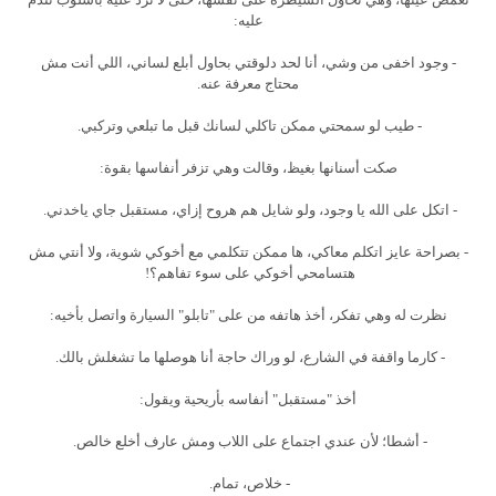
عليه:
- وجود اخفى من وشي، أنا لحد دلوقتي بحاول أبلع لساني، اللي أنت مش
محتاج معرفة عنه.
- طيب لو سمحتي ممكن تاكلي لسانك قبل ما تبلعي وتركبي.
صكت أسنانها بغيظ، وقالت وهي تزفر أنفاسها بقوة:
- اتكل على الله يا وجود، ولو شايل هم هروح إزاي، مستقبل جاي ياخدني.
- بصراحة عايز اتكلم معاكي، ها ممكن تتكلمي مع أخوكي شوية، ولا أنتي مش
هتسامحي أخوكي على سوء تفاهم؟!
نظرت له وهي تفكر، أخذ هاتفه من على "تابلو" السيارة واتصل بأخيه:
- كارما واقفة في الشارع، لو وراك حاجة أنا هوصلها ما تشغلش بالك.
أخذ "مستقبل" أنفاسه بأريحية ويقول:
- أشطا؛ لأن عندي اجتماع على اللاب ومش عارف أخلع خالص.
- خلاص، تمام.