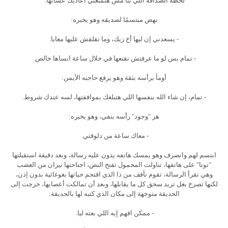
لحظة الصداقة اللي بنا مش هتمنعني أعاديك عشانها.
نهض مبتسمًا لصديقه وهو يخبره:
- يسعدني إن ليها أخ زيك، وما تقلقش عليها معايا.
- تمام بس لو ما عرفتش تقنعها في خلال ساعة انساها خالص.
أومأ برأسه بثقة وهو يرفع حاجبه الأيمن:
- تمام، إن شاء الله بنفسها اللي هتبلغك بموافقتها، لسه عندك شروط.
هز "وجود" رأسه بنفي، وهو يخبره:
- معاك ساعة من دلوقتي.
ابتسم لهم وانصرف وهو يمسك هاتفه يدون عليه رسالة، وبعد دقيقة استقبلتها
"توتا" على هاتفها، تناولت المحمول تفتح النص، اجتاحتها نيران من الغضب
وهي تقرأ الرسالة، تقوم تأفف من ذا الذي اقتحم حياتها بغوغائية بدون إذن،
لكنها تصرخ بغل تريد سحق كل ما يقابلها، وبعد أن تمالكت أعصابها، خرجت إلى
الحديقة متوجهة إلى مكان الذي كتبه لها بالحديقة:
- ممكن افهم إيه اللي بعته ليا.