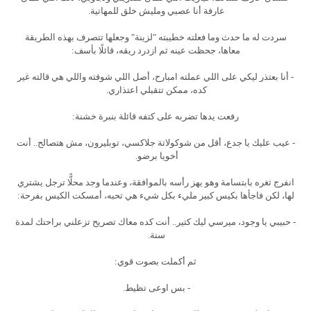
عارفة أنا عصبي ومليش خلق للمهاتية.
سردت له ما حدث وما فعلته خطيبته "لزينة" وجعلها تتصرف بهذه الطريقة
معاها، جحظت عينه ثم ازدرد ريقه، قائلًا بأسف:
- أنا بعتذر ليكي على اللي عملته امبارح، أصل اللي شوفته واللي هي قالته غير
كده، ممكن تتقبلي اعتذاري.
رفعت يدها تضربه على كتفه قائلة بنبرة خشنة:
- عيب عليك يا جدع، أقل من شوكولاتة جلاكسي، توبليرون، مش هتصالح.. أنت
أخويا برضو.
انفرج ثغره بابتسامة وهو يهز رأسه بالموافقة، وعندما وجد محلًّا ترجل يشتري
لها، لكن فاجأها بكيس كبير مليء بكل شيء هي تحبه، أمسكت الكيس بفرحة:
- حبيبي يا وجود، ميرسي ليك كتير.. أنت كده معاك تصريح تزعلني براحتك لمدة
سنة.
ثم أكملت بصوت قوي:
- بس اوعى تظيط.