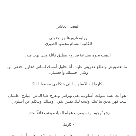
الفصل العاشر
رواية غرورها جن جنوني
للكاتبه ابتسام محمود الصيري
التفت نحوه بسرعة صاروخ ينطلق قائلة وهي تهب فيه:
- ما تعصبنيش وتطلع عفريتي عليك، أنا بحاول أمسك لساني فحاول اختفي من
وشي أحسنلك وأحسنلي.
- كارما إيه الأسلوب اللي بتتكلمي بيه معايا دا؟
- هو أنت لسه شوفت أسلوب، بقى تهزقني وتفرج عليا الناس امبارح، علشان
ست كهن محن بتاعتك، ولسه ليك نفس تقول أوصلك، وتتكلم عن أسلوبي.
رفع "وجود" يده يضرب عجلة القيادة بعنف قائلًا بحدة:
- كارما.
تغمض عينها، وهي تحاول السيطرة على نفسها، حتى لا ترد عليه بأسلوب تندم