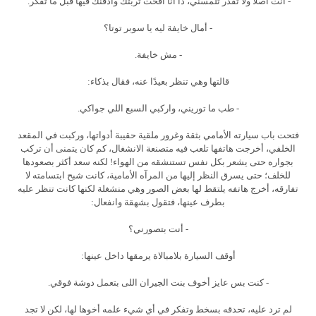
- أنت أصلًا ولا تقدر تلمسني، دا أنا افحت تربتك وادفنك فيها قبل ما تفكر.
- أمال خايفة ليه يا سوبر توتا؟
- مش خايفة.
قالتها وهي تنظر بعيدًا عنه، فقال بذكاء:
- طب ما توريني، واركبي السبع اللي جواكي.
فتحت باب سيارته الأمامي بثقة وغرور ملقية حقيبة أدواتها، وركبت في المقعد
الخلفي، أخرجت هاتفها تلعب فيه متصنعة الانشغال، كم كان يتمنى أن تركب
بجواره حتى يشعر بكل نفس تستنشقه من الهواء! لكنه سعد أكثر بصعودها
للخلف؛ حتى يسرق النظر إليها من المرآه الأمامية، كانت شبح ابتسامته لا
تفارقه، أخرج هاتفه يلتقط لها بعض الصور وهي منشغلة لكنها كانت تنظر عليه
بطرف عينها، فتقول بشهقة وانفعال:
- أنت بتصورني؟
أوقف السيارة بلامبالاة يرمقها داخل عينها:
- كنت بس عايز أخوف بنت الجيران اللى بتعمل دوشة فوقي.
لم ترد عليه، تحدقه بسخط وتفكر في أي شيء علمه أخوها لها، لكن لا تجد