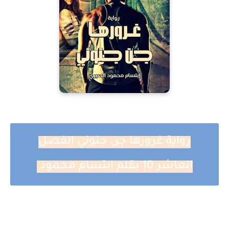
رواية غرورها جن جنوني الفصل
العاشر 10 بقلم ابتسام محمود