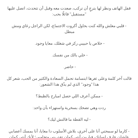
قفل الهاتف ونظر لها بترجٍ أن تركب، صعدت معه وقبل أن تتحدث، اتصل عليها
"مستقبل" قائلًا بحب:
- قلبي معلش والله كنت بحاول أكروت الاجتماع، لكن الراجل رغاي ومش
مبطل.
- خلاص يا حبيبي ركز في شغلك، معايا وجود.
- خلي بالك من نفسك.
- حاضر.
قالت آخر كلمة وعلى ثغرها ابتسامة تحمل السعادة والكثير من الحب، شعر كل
هذا "وجود" الذي لم يذُق هذا الشعور:
- ممكن أعرف اللي حصل امبارح بالظبط؟
ردت وهي تضحك بسخرية واستهزاء بآن واحد:
- ليه القطة ما قالتش ليك؟
- كارما لو سمحتي أنا على آخري، بلاش الأسلوب دا معايا، أنا بمسك أعصابي
علشان عارف لسانك، فياريت أنتي كمان تقدريني وتجاوبي؛ لأنك أنتي كمان