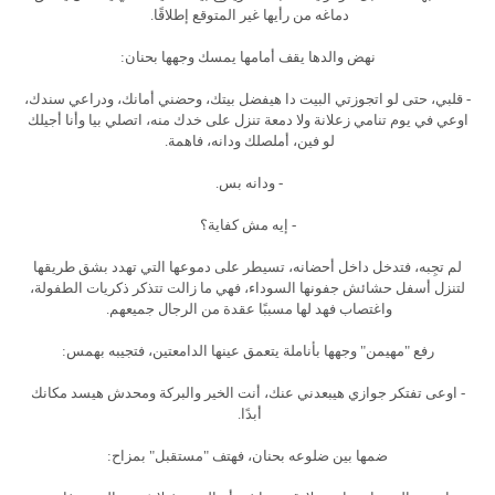
دماغه من رأيها غير المتوقع إطلاقًا.
نهض والدها يقف أمامها يمسك وجهها بحنان:
- قلبي، حتى لو اتجوزتي البيت دا هيفضل بيتك، وحضني أمانك، ودراعي سندك،
اوعي في يوم تنامي زعلانة ولا دمعة تنزل على خدك منه، اتصلي بيا وأنا أجيلك
لو فين، أملصلك ودانه، فاهمة.
- ودانه بس.
- إيه مش كفاية؟
لم تجِبه، فتدخل داخل أحضانه، تسيطر على دموعها التي تهدد بشق طريقها
لتنزل أسفل حشائش جفونها السوداء، فهي ما زالت تتذكر ذكريات الطفولة،
واغتصاب فهد لها مسببًا عقدة من الرجال جميعهم.
رفع "مهيمن" وجهها بأناملة يتعمق عينها الدامعتين، فتجيبه بهمس:
- اوعى تفتكر جوازي هيبعدني عنك، أنت الخير والبركة ومحدش هيسد مكانك
أبدًا.
ضمها بين ضلوعه بحنان، فهتف "مستقبل" بمزاح: