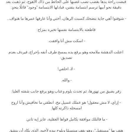
قبضت راحة يدها بغضب تصب غضبها على الحائط من ذاك الأهوج، ثم ذهبت بعد
دقيقة نحو أبيها ترسم ابتسامة بتفنن، فبادلها الابتسامة "وجود" قائلًا بتحدٍ:
- شوفتوا أهي جاية بتضحك كسبت الرهان، أختي وأنا عارفها عمرها ما هتواف...
قاطعته بالابتسامة نفسها تخبره بمزاح:
- اسكت مش أنا وافقت.
اعتلت الدهشة ملامحه وهو يرفع يده يمسح طرف أنفه بإحراج، فيردف بعدم
تصديق:
- لا، احلفي!
- والله.
زفر بضيق من تهورها، ثم تحدث بلوم وعتاب وهو يرفع جانب شفته العليا:
- إزاي، لا مش معقول! هو عملك غسيل مخ، انطقي ما تخافيش وأنا اروح
امسحله ذاكرته كلها.
- ما قالتلك موافقة بكامل قواها العقلية، عايز إيه تاني.
هتف بها "مستقبل"، وهو يقف مبتسمًا ويلوح بيده لأخيه، الذي يكاد أن ينشق