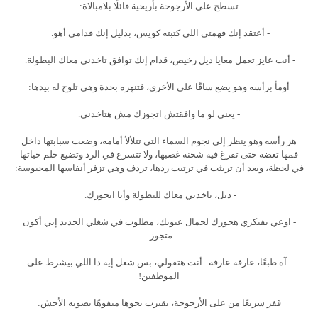
تسطح على الأرجوحة بأريحية قائلًا بلامبالاة:
- أعتقد إنك فهمتي اللي كتبته كويس، بدليل إنك قدامي أهو.
- أنت عايز تعمل معايا ديل رخيص، قدام إنك توافق تاخدني معاك البطولة.
أومأ برأسه وهو يضع ساقًا على الأخرى، فتنهره بحدة وهي تلوح له بيدها:
- يعني لو ما وافقتش اتجوزك مش هتاخدني.
هز رأسه وهو ينظر إلى نجوم السماء التي تتلألأ أمامه، وضعت سبابتها داخل
فمها تعضه حتى تفرغ فيه شحنة غضبها، ولا تتسرع في الرد وتضيع حلم حياتها
في لحظة، وبعد أن تريثت في ترتيب ردها، تردف وهي تزفر أنفاسها المحبوسة:
- ديل، تاخدني معاك للبطولة وأنا اتجوزك.
- اوعي تفتكري هجوزك لجمال عيونك، مطلوب في شغلي الجديد إني أكون
متجوز.
- آه طبعًا، عارفه عارفة.. أنت هتقولي، بس شغل إيه دا اللي بيشرط على
الموظفين!
قفز سريعًا من على الأرجوحة، يقترب نحوها متفوهًا بصوته الأجش: