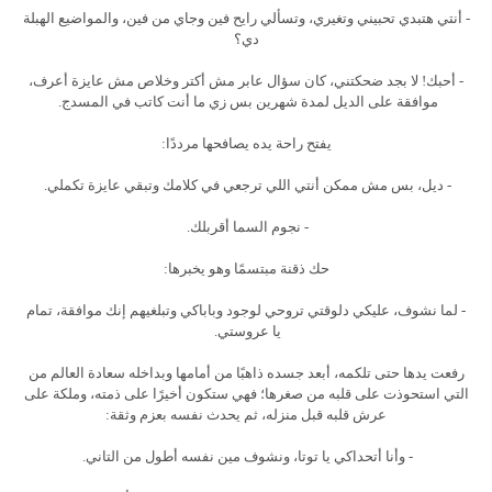
- أنتي هتبدي تحبيني وتغيري، وتسألي رايح فين وجاي من فين، والمواضيع الهبلة
دي؟
- أحبك! لا بجد ضحكتني، كان سؤال عابر مش أكتر وخلاص مش عايزة أعرف،
موافقة على الديل لمدة شهرين بس زي ما أنت كاتب في المسدج.
يفتح راحة يده يصافحها مرددًا:
- ديل، بس مش ممكن أنتي اللي ترجعي في كلامك وتبقي عايزة تكملي.
- نجوم السما أقربلك.
حك ذقنة مبتسمًا وهو يخبرها:
- لما نشوف، عليكي دلوقتي تروحي لوجود وباباكي وتبلغيهم إنك موافقة، تمام
يا عروستي.
رفعت يدها حتى تلكمه، أبعد جسده ذاهبًا من أمامها وبداخله سعادة العالم من
التي استحوذت على قلبه من صغرها؛ فهي ستكون أخيرًا على ذمته، وملكة على
عرش قلبه قبل منزله، ثم يحدث نفسه بعزم وثقة:
- وأنا أتحداكي يا توتا، ونشوف مين نفسه أطول من التاني.