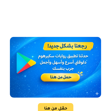
حمّل من هنا