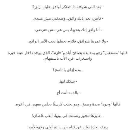
- بعد اللي شوفته دا! تفتكر أوافق عليك إزاي؟
- كابتن، بعد إذنك وافق.. وصدقني مش هتندم.
- أنا واثق إنك بتحبها، بس هي مش هترضى.
- ولا عمرها هتوافق، فلازم نحطها تحت الأمر الواقع.
قالها "مستقبل" وهو يمد يده يصافح أباه و"حازم"، الذي يوجد داخل عينه حيرة
واستغراب، فرد الأب باستفهام:
- وده إزاي يا ناصح؟
- نتلكك ليها.
- بالذمة أنت أخ.
قالها "وجود" بحدة وضيق، وهو يجذب كرسيًّا يجلس معهم، فرد أخوه:
- عايزها تتجوز وتستت في بيتها، أبقى غلطان!
رمقه بحدة يعلن عن قيام حرب، ثم أولى وجهه لأبيه: