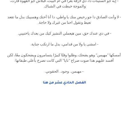
- إيه جو الستينات دا، دي لازقة بغرا في أم البيت، فبلاش جو القهوة فارت،
والموجة خبطت في الشباك.
- لا وأنت الصادق دا جو رخيص منك يا واطي، دا أنا أختك وهسيبك بدل ما تقعد
تعيط وتقول احنا من غيرك ولا حاجة.
- في دي عندك حق، مين هيعملي التشيز كيك من بعدك ياختييي.
- امشى يا ولا من قدامي، بدل ما ارتكب جناية.
أمسكها "مهيمن" وهو يضحك، وظلوا وقتًا كبيرًا يتسامرون ويضحكون معًا، لكن
أفسد عليهم هذا صوت صراخ "نايا" التي كانت تصرخ بأعلى طبقاتها:
- مهيمن.. وجود.. الحقوني.
الفصل الحادي عشر من هنا