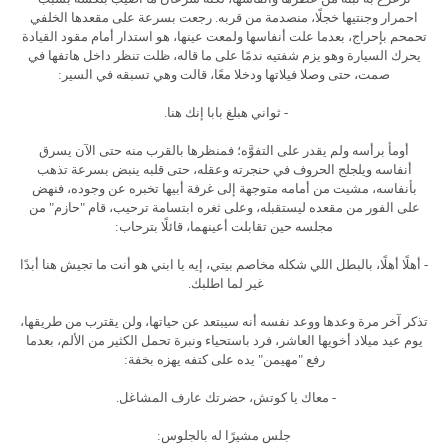
احمرار وجنتيها خجلًا، منصدمة من قربه. رجعت بسرعة على مقعدها الخلفي
تحمحم بإحراج، بعدما علت أنفاسها ولمعت عينها، هو استدار أمام مقود القيادة
يحرك السيارة وهو يزم شفتيه ندمًا على ما قاله، ظلت تنظر داخل هاتفها في
صمت، حتى وصلا فيلاتها ودخلا معًا، قالت وهي تسبقه في السير:
- ثواني هبلغ بابا إنك هنا.
أومأ برأسه ولم يقدر على التفوَّه؛ فمنظرها بالقرب منه حتى الآن يسرق
أنفاسه ويلجلج الحروف في حنجرته وعقله، حتى قلبه ينبض بسرعة تذهب
بأنفاسه، مشيت من أمامه متوجهة إلى غرفة أبيها تخبره عن وجوده، فنهض
على الفور من مقعده ليستقبله، وعلى ثغره ابتسامة ترحيب، قام "حازم" من
مجلسه حين تقابلت أعينهما، قائلًا بترحاب:
- أهلًا أهلًا، بالبطل اللي شكله مخاصم بيتي، إيه يا ابني هو أنت ما تجيش هنا أبدًا
غير لما اطلبك.
تذكر آخر مرة وعدها ووعد نفسه أنه سيبتعد عن حياتها، ولن يقترب من طريقها،
يوم عيد ميلاد أخويها العاشر، فرد باستحياء ونبرة تحمل الكثير من الألم، بعدما
رفع "مهيمن" يده على كتفه يهزه بخفة:
- معاك يا كوتش، حضرتك عارف المشاغل.
جلس مشيرًا له بالجلوس: