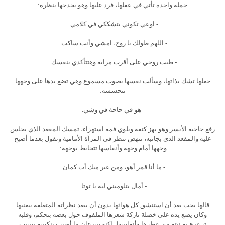
جملة واحدة تأتي في عقلها، فرد عليها وهو يحدجها بنظره:
- اوعي تكوني بتشككي في كلامي.
- اللهم طولك يا روح، امشي وأنت ساكت.
- طيب روحي على أقرب مراية وهتتأكدي بنفسك.
جعلها تشك بذاتها، وسألت نفسها بصوت مسموع وهي تضع يدها على وجهها
تتحسسه:
- هو في حاجة في وشي.
رفع حاجبه الأيسر وهو يهز كتفه ويلوي فمه استهزاء، تمسك المقعد الذي يجلس
عليه والمقعد الذي بجانبه، تنهض تنظر في المرآة الأمامية وتقول بعدما أصبح
وجهها أمام وجهه وأنفاسها تتخابط بوجهه:
- ما أنا قمر أهو، ومن غير ميك أب كمان.
- أمال بتلوميني ليه يا توتا.
قالها بحب بعد أن استنشق كل هوائها بدون أن يبعد نظراته المتعلقة بيعنيها
وكان يضع يده على خصلة تاركة شعرها الملفوف حول بعضه بتحكم، وقلبه
ترعرع به نبتة من عطرها وأنفاسها، لكنه سرعان ما أصيب بنكسة بسبب