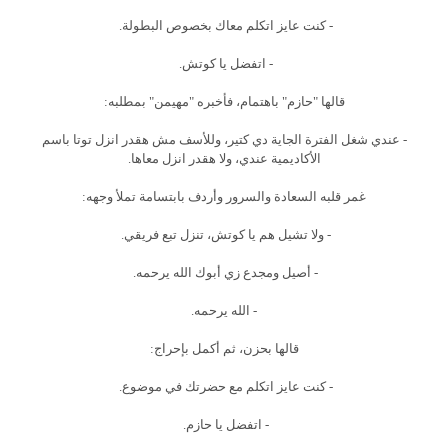
- كنت عايز اتكلم معاك بخصوص البطولة.
- اتفضل يا كوتش.
قالها "حازم" باهتمام، فأخبره "مهيمن" بمطلبه:
- عندي شغل الفترة الجاية دي كتير، وللأسف مش هقدر انزل توتا باسم
الأكاديمية عندي، ولا هقدر انزل معاها.
غمر قلبه السعادة والسرور وأردف بابتسامة تملأ وجهه:
- ولا تشيل هم يا كوتش، تنزل تبع فريقي.
- أصيل ومجدع زي أبوك الله يرحمه.
- الله يرحمه.
قالها بحزن، ثم أكمل بإحراج:
- كنت عايز اتكلم مع حضرتك في موضوع.
- اتفضل يا حازم.