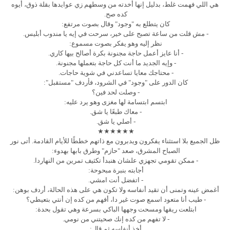
هي اللي فهمت غلط، بدليل إنها أخدته من وسطهم زي عوايدها بقلة ذوق، أيوه
كده صح.
كان يتطلع به "وجود" وقال بصوت مرتفع:
- مش قلت من ساعة تصبح على خير، سرحت في إيه يا مندوب أبليس.
نظر إليه وهو يفكر بصوت مسموع:
- أنا عايز أعمل حاجة مجنونة بكرة أصالح بيها كاري.
- وإيه الجديد ما أنت كل حاجة بتعملها مجنونة.
- محتاجك معايا تساعدني في شوية حاجات.
كان الدور على "وجود" في الشرود، فأردف "مستقبل":
- وصلت لحد فين؟
ابتسم ابتسامة لها مغزى وهو يرد عليه:
- معاك طبعًا يا شق.
- أصلي يا شق.
★★★★★★
ظل الجميع بلا استثناء يفكرون ويدبرون مع ذاتهم خططًا للأيام القادمة. أتى نور
الصباح المشرق، صعد "حازم" وطرق بابها بهدوء:
- ممكن تقومي تجهزي علشان هنبدأ تكثيف تمرين من النهاردا.
أجابته بنبرة مبحوحة:
- اتفضل أنت امشي.
أغمض عينه وتمنى أن تقيد أنفاسه ولا تكون هي على هذه الحالة، أردف بوهن:
- طيب أنا متعود اسمع صوت غير دا، أفهم من كده إن أنتي بتعيطي؟
ابتلعت ريقها ومسحت وجهها الباكي بسرعة وهي تقول بحدة:
- لا تفهم من كده إنك صحيتني من نومي.
أخذ أنفاسه ثم قال: