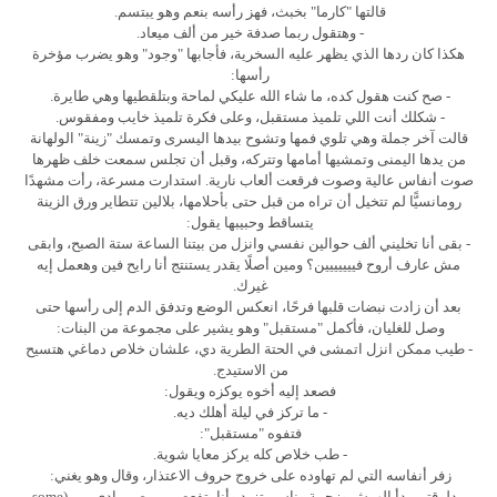
قالتها "كارما" بخبث، فهز رأسه بنعم وهو يبتسم.
- وهتقول ربما صدفة خير من ألف ميعاد.
هكذا كان ردها الذي يظهر عليه السخرية، فأجابها "وجود" وهو يضرب مؤخرة
رأسها:
- صح كنت هقول كده، ما شاء الله عليكي لماحة وبتلقطيها وهي طايرة.
- شكلك أنت اللي تلميذ مستقبل، وعلى فكرة تلميذ خايب ومفقوس.
قالت آخر جملة وهي تلوي فمها وتشوح بيدها اليسرى وتمسك "زينة" الولهانة
من يدها اليمنى وتمشيها أمامها وتتركه، وقبل أن تجلس سمعت خلف ظهرها
صوت أنفاس عالية وصوت فرقعت ألعاب نارية. استدارت مسرعة، رأت مشهدًا
رومانسيًّا لم تتخيل أن تراه من قبل حتى بأحلامها، بلالين تتطاير ورق الزينة
يتساقط وحبيبها يقول:
- بقى أنا تخليني ألف حوالين نفسي وانزل من بيتنا الساعة ستة الصبح، وابقى
مش عارف أروح فييييييين؟ ومين أصلًا يقدر يستنتج أنا رايح فين وهعمل إيه
غيرك.
بعد أن زادت نبضات قلبها فرحًا، انعكس الوضع وتدفق الدم إلى رأسها حتى
وصل للغليان، فأكمل "مستقبل" وهو يشير على مجموعة من البنات:
- طيب ممكن انزل اتمشى في الحتة الطرية دي، علشان خلاص دماغي هتسيح
من الاستيدج.
فصعد إليه أخوه يوكزه ويقول:
- ما تركز في ليلة أهلك ديه.
فتفوه "مستقبل":
- طب خلاص كله يركز معايا شوية.
زفر أنفاسه التي لم تهاوده على خروج حروف الاعتذار، وقال وهو يغني:
- دلوقتي بدأ الهرش وزحمة وناس بتزيد وأنا بتفعص من صم بادي مي (some