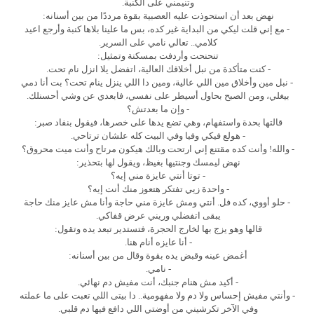
وتنيمني على الكنبة.
نهض بعد أن استحوذت عليه العصبية بقوة مرددًا من بين أسنانه:
- مع إني قلت ليكي من البداية غير كده، بس ما علينا بلاها كنبة وأرجع اعيد
كلامي.. تعالي نامي على السرير.
تنحنحت وأردفت بمسكنة وتمثيل:
- كنت متأكدة من نبل أخلاقك العالية، اتفضل يلا انزل نام تحت.
- نبل مين وأخلاق مين اللي عالية، ومين دا اللي ينزل ينام تحت؟ بت أنا دمي
بيغلي، ومن الصبح بحاول أسيطر على نفسي، فابعدي عن وشي أحسنلك.
- وإن ما بعدتش؟
قالتها بحدة واستفهام، وهي تضع يدها على خصرها، فيقول بنفاد صبر:
- هولع فيكي وفيا وفي البيت كله علشان ترتاحي.
- والله! وأنت كده مقتنع إني ارتحت وبالك هيكون مرتاح وأنت ميت محروق؟
نهض ليمسك وجنتيها بغيظ، ويقول لها بتحذير:
- توتا أنتي عايزة مني إيه؟
- واحدة زيي تفتكر هتعوز منك أنت إيه؟
- حلو أووي، كده فل. أنتي ومش عايزة مني حاجة وأنا مش عايز منك حاجة
يبقى اتفضلي وريني عرض قفاكي.
قالها وهو يزج بها لخارج الحجرة، فتستدير تبعد يده وتقول:
- أنا عايزه أنام هنا.
أغمض عينه وقبض يده بقوة وقال من بين أسنانه:
- نامي.
- أكيد مش هنام جنبك، أنت مفيش دم نهائي.
- وأنتي مفيش إحساس ولا دم ولا مفهومية.. دا بيتى اللي تعبت على ما عملته
وفي الآخر تكرشيني من أوضتي اللي دافع فيها دم قلبي.