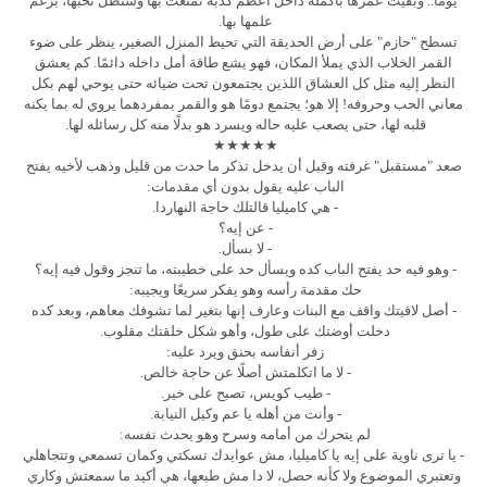
يومًا.. وبقيت عمرها بأكمله داخل أعظم كذبة تمتعت بها وستظل تحبها، برغم
علمها بها.
تسطح "حازم" على أرض الحديقة التي تحيط المنزل الصغير، ينظر على ضوء
القمر الخلاب الذي يملأ المكان، فهو يشع طاقة أمل داخله دائمًا. كم يعشق
النظر إليه مثل كل العشاق اللذين يجتمعون تحت ضيائه حتى يوحي لهم بكل
معاني الحب وحروفه! إلا هو؛ يجتمع دومًا هو والقمر بمفردهما يروي له بما يكنه
قلبه لها، حتى يصعب عليه حاله ويسرد هو بدلًا منه كل رسائله لها.
★★★★★
صعد "مستقبل" غرفته وقبل أن يدخل تذكر ما حدث من قليل وذهب لأخيه يفتح
الباب عليه يقول بدون أي مقدمات:
- هي كاميليا قالتلك حاجة النهاردا.
- عن إيه؟
- لا بسأل.
- وهو فيه حد يفتح الباب كده ويسأل حد على خطيبته، ما تنجز وقول فيه إيه؟
حك مقدمة رأسه وهو يفكر سريعًا ويجيبه:
- أصل لاقيتك واقف مع البنات وعارف إنها بتغير لما تشوفك معاهم، وبعد كده
دخلت أوضتك على طول، وأهو شكل خلقتك مقلوب.
زفر أنفاسه بحنق ويرد عليه:
- لا ما اتكلمتش أصلًا عن حاجة خالص.
- طيب كويس، تصبح على خير.
- وأنت من أهله يا عم وكيل النيابة.
لم يتحرك من أمامه وسرح وهو يحدث نفسه:
- يا ترى ناوية على إيه يا كاميليا، مش عوايدك تسكتي وكمان تسمعي وتتجاهلي
وتعتبري الموضوع ولا كأنه حصل، لا دا مش طبعها، هي أكيد ما سمعتش وكاري