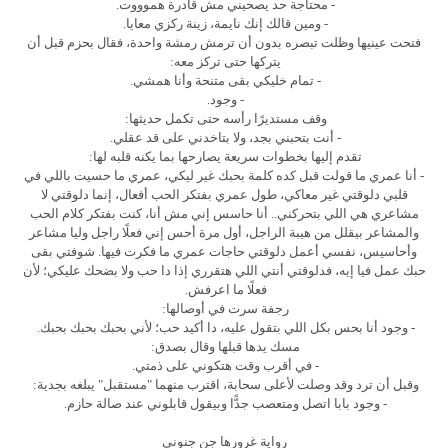
- محتاجة حد يصحيني مش قادرة هموووت.
- ومين قالك إنك نايمة، زينة ركزي معايا.
فتحت عينيها وظلت تبصره بدون أن ترمش رمشة واحدة، فقال بحزم قبل أن
يتركها حتى تركز معه:
- تمام خليكي بقى متنحة وأنا همشي.
- وجود.
وقف مستديرًا رأسه حتى تكمل حديثها:
- أنت بتحبني بجد، ولا بتاخدني على قد عقلي.
تقدم إليها بخطوات سريعة يصارحها بما يكنه قلبه لها:
- أنا عمري ما قولت قبل كده كلمة بحبك غير ليكي، عمري ما حسيت باللي في
قلبي دلوقتي غير معاكي، طول عمري بفتكر الحب أفعال، إنما دلوقتي لا
مشاعري هي اللي بتحركني.. أنا حاسس إني مش أنا، كنت بفتكر كلام الحب
والمشاعر بيقلل من هيبة الراجل، أول مرة أحس إني فعلًا راجل وليا مشاعر
وأحاسيس، نفسي أعمل دلوقتي حاجات عمري ما فكرت فيها. شوفتي بقى
حبك عمل فيا إيه، فدلوقتي أنتي اللي هتقرري إذا دا حب ولا بضحك عليكي؛ لأن
فعلًا ما اعرفش.
رجفة سرت في أوصالها:
- وجود أنا بحس بكل اللي بتقول عليه، دا أكيد حب؛ لأني بحبك بحبك بحبك.
مسك يدها قبلها وقال بصدق:
- في أقرب وقت هتكوني على ذمتي.
وقبل أن ترد وقد وصلت لأعلى سحابة، اقترب منهما "مستقبل" يبلغه بجدية:
- وجود بابا اتصل ومتعصب جدًّا وبيقول قابلوني عند صالة حازم.
رواية غرورها جن جنوني