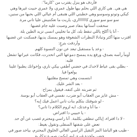
فأردف هو ينزل يقترب من "كارما":
هي هي.. هي كاري اللي بحلم بيها طول عمري، ولا عمري حبيت غيرها وهي
كيكي وتوتو وسوسو وهي خطبتي اللي هتبقى أم عيالي اللي بحبها من سنين،
سو سو سو سوري كاااااااري، ياريت ما تعكننيش عليا تاني مرة.
سحقت أسنانها بنفاد صبر وصبت عليه جام غضبها:
- أنا يا أكلح ياللي تنقط بلد، كل ما تخليني انسى تزيد الطين بلة.
اقترب منها أكثر وتبادلا النظرات الشغوفة وهو يمسك يديها، فسكنت عن غضبها
وأردفت بترجٍ:
- وعد يا مستقبل تبعد عن نون النسوة كلهم.
أومأ رأسه بصدق، ورفع يده يمسح دموعها التي انحدرت، فكانت عبراتها تشعل
قلبه:
- بطلي بقى عياط لاخدك في حضني أطفي بيكي ناري، وإخواتك يطبوا علينا
يولعوا فيا.
ابتسمت وهي تمسح مقلتيها.
- بعد الشر عليك.
ثم ضربته على كتفه، فيقول بمزاح:
- مش عايز من العقاب أبو ضرب، نفسي في العقاب أبو بوسة.
- لو شوفتك بتكلم بنات تاني اعمل فيك إيه؟
- ما أنا وعدتك، ايه لزوم الكلام دا تاني؟
- يا حبيبي دا افتراض.
- لا دا افتراء، إياكي تنطقي بكلمة.. أنا راسي ومحترم غصب عن أي حد.
تعض على شفتها السفلى وتقول بغيظ:
- طيب هو الباشا المز التقيل الراسي الغالي الخلوق المحترم، بياخد صور في
حضن واحدة غيري ليه، ليكون صورة تذكارية.