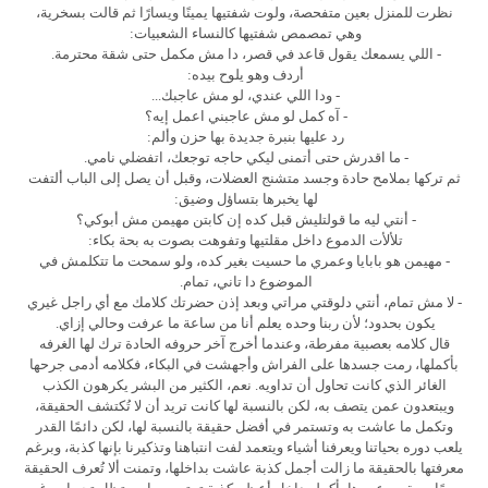
نظرت للمنزل بعين متفحصة، ولوت شفتيها يمينًا ويسارًا ثم قالت بسخرية،
وهي تمصمص شفتيها كالنساء الشعبيات:
- اللي يسمعك يقول قاعد في قصر، دا مش مكمل حتى شقة محترمة.
أردف وهو يلوح بيده:
- ودا اللي عندي، لو مش عاجبك...
- آه كمل لو مش عاجبني اعمل إيه؟
رد عليها بنبرة جديدة بها حزن وألم:
- ما اقدرش حتى أتمنى ليكي حاجه توجعك، اتفضلي نامي.
ثم تركها بملامح حادة وجسد متشنج العضلات، وقبل أن يصل إلى الباب ألتفت
لها يخبرها بتساؤل وضيق:
- أنتي ليه ما قولتليش قبل كده إن كابتن مهيمن مش أبوكي؟
تلألأت الدموع داخل مقلتيها وتفوهت بصوت به بحة بكاء:
- مهيمن هو بابايا وعمري ما حسيت بغير كده، ولو سمحت ما تتكلمش في
الموضوع دا تاني، تمام.
- لا مش تمام، أنتي دلوقتي مراتي وبعد إذن حضرتك كلامك مع أي راجل غيري
يكون بحدود؛ لأن ربنا وحده يعلم أنا من ساعة ما عرفت وحالي إزاي.
قال كلامه بعصبية مفرطة، وعندما أخرج آخر حروفه الحادة ترك لها الغرفه
بأكملها، رمت جسدها على الفراش وأجهشت في البكاء، فكلامه أدمى جرحها
الغائر الذي كانت تحاول أن تداويه. نعم، الكثير من البشر يكرهون الكذب
ويبتعدون عمن يتصف به، لكن بالنسبة لها كانت تريد أن لا تُكتشف الحقيقة،
وتكمل ما عاشت به وتستمر في أفضل حقيقة بالنسبة لها، لكن دائمًا القدر
يلعب دوره بحياتنا ويعرفنا أشياء ويتعمد لفت انتباهنا وتذكيرنا بإنها كذبة، وبرغم
معرفتها بالحقيقة ما زالت أجمل كذبة عاشت بداخلها، وتمنت ألا تُعرف الحقيقة