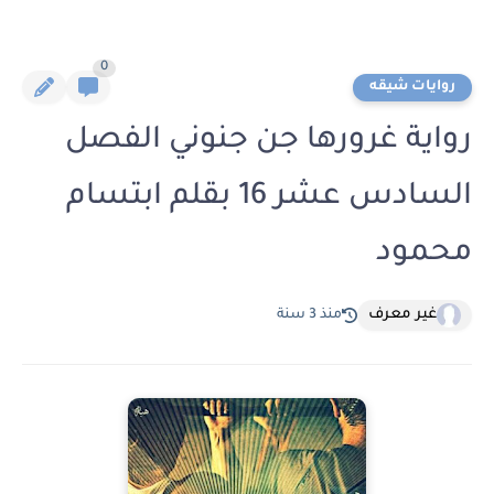
0
روايات شيقه
رواية غرورها جن جنوني الفصل
السادس عشر 16 بقلم ابتسام
محمود
غير معرف
منذ 3 سنة