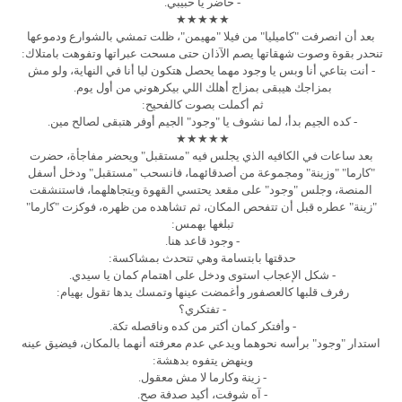
- حاضر يا حبيبي.
★★★★★
بعد أن انصرفت "كاميليا" من فيلا "مهيمن"، ظلت تمشي بالشوارع ودموعها
تنحدر بقوة وصوت شهقاتها يصم الآذان حتى مسحت عبراتها وتفوهت بامتلاك:
- أنت بتاعي أنا وبس يا وجود مهما يحصل هتكون ليا أنا في النهاية، ولو مش
بمزاجك هيبقى بمزاج أهلك اللي بيكرهوني من أول يوم.
ثم أكملت بصوت كالفحيح:
- كده الجيم بدأ، لما نشوف يا "وجود" الجيم أوفر هتبقى لصالح مين.
★★★★★
بعد ساعات في الكافيه الذي يجلس فيه "مستقبل" ويحضر مفاجأة، حضرت
"كارما" "وزينة" ومجموعة من أصدقائهما، فانسحب "مستقبل" ودخل أسفل
المنصة، وجلس "وجود" على مقعد يحتسي القهوة ويتجاهلهما، فاستنشقت
"زينة" عطره قبل أن تتفحص المكان، ثم تشاهده من ظهره، فوكزت "كارما"
تبلغها بهمس:
- وجود قاعد هنا.
حدقتها بابتسامة وهي تتحدث بمشاكسة:
- شكل الإعجاب استوى ودخل على اهتمام كمان يا سيدي.
رفرف قلبها كالعصفور وأغمضت عينها وتمسك يدها تقول بهيام:
- تفتكري؟
- وأفتكر كمان أكتر من كده وناقصله تكة.
استدار "وجود" برأسه نحوهما ويدعي عدم معرفته أنهما بالمكان، فيضيق عينه
وينهض يتفوه بدهشة:
- زينة وكارما لا مش معقول.
- آه شوفت، أكيد صدفة صح.