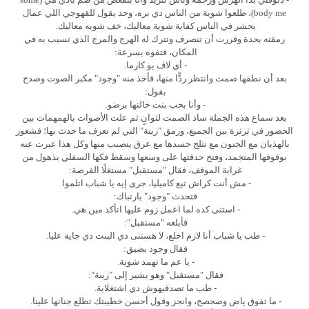
body me)، طلعوا شوية من الناس دي بره، وحد يقول للقهوجي اللي عمال
يحشر في الناس كفاية شوية معاليك، خف شويه معاليك.
رمقته بحدة وقررت أن تنصرف وتترك له الهرج والمرج الذي تسبب به في
المكان، فتفوه بسرعة:
- أي لاڤ يو كارما.
بعد أن نطقها صمت وانتظر ردًّا منها، فأخذ منه "وجود" مكبر الصوت وصدح
بقول:
- وأنا بحب بنت خالتها برضو.
بعد سماع هذه الجملة ساد الصمت لثوانٍ ثم علت الأصوات بالهمهمات بين
الحضور في ثرثرة بين الجميع، ورمق "زينة" التي لم تعرف ما حدث بها؛ فشعور
بالهذيان مع الجنون مع تثلج جسدها مع عرق يتصبب منها وكل هذا عبرت عنه
بوقوفها المتجمد، وفتح حدقتها على وسعها وسقط فكها السفلي بذهول من
غرابة الموقف، فقال "مستقبل" مستغلًا الفرصة:
- مش أنت كراش تبع كاميليا، جرى إيه يا شباب اتلموا.
فتحدث "وجود" بارتباك:
- استنى كده لما اعمل زوم عليها اتأكد مين هي.
فأبلغه "مستقبل":
- طب يا شباب أنا لازم اخلع، لا هستنى دي البنت دي جاية عليا.
فقال وجود بضيق:
- يا عم ما تهمد شوية.
فقال "مستقبل" وهو يشير إلى "زينة":
- طب ما تصدقيهوش دي اشتغلاية.
- ما تفوق ياض وصحصح، وانجز وقول أحسن خطيبتك تطلع جنانها علينا.