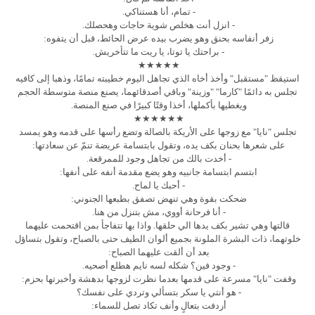
- تمام، أنا هستناكي.
- انزل أنت هخلص شوية حاجات وهحصلك.
زفر أنفاسه بحنق وهو يضرب بيده عرض الحائط، قبل أن يتفوه:
- براحتك يا توتا، يا ريت ما تتأخريش.
★★★★★
استيقظ "مستقبل" وأخذ أخاه الذي تجاهل اليوم خطيبته تمامًا، وذهبا إلى كافيه
تجلس به دائمًا "كارما" "وزينة" وباقي أصدقائهما، يصنع منصة متوسطة الحجم
ويغطيها بأكملها، أخذا وقتًا كبيرًا في صنع المنصة.
★★★★★★
تجلس "نايا" مع زوجها على الأريكة بالصالة وتضع رأسها على قدمه وهو يمسد
على شعرها بحنان بكف يده، وتقول بابتسامة عريضة تنمّ عن سعادتها:
- أخدت بالك من تجاهل وجود للممرقعة.
ابتسم ابتسامة جانبيه وهو يضع مقدمة أنفه على أنفها:
- أحبك يا لماح.
ضحكت بقوة وهي تنهض تصفق بطبعها الجنوني:
- أنا فرحانة أووي، مش بتنزل من هنا.
قالتها وهي تشير بكف يدها الي حلقها. واذا بها تتفاجأ بمن اقتحمت عليهما
خلوتهما، ذات البشرة الملونة بجميع ألوان الطيف حتى بالصباح، وتقول بتساؤل
بعد أن ألقت عليهما الصباح:
- وجود فين؟ شكله لسه نايم هطلع أصحيه.
وقفت "نايا" مسرعة على قدمها بعدما نظرت لزوجها بدهشة وأخبرتها بحزم:
- هو أنتي يا سكر بتسألي وتردي على نفسك؟
أردفت بتعالٍ وأنف تكاد تصل للسماء: