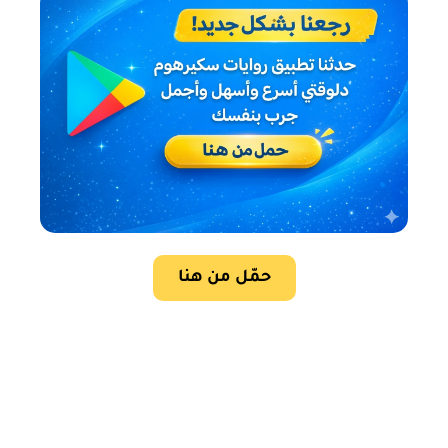
حمّل من هنا