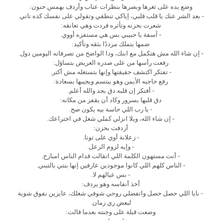
وضع يده على ثغرها وبصرها بنظرات عتاب وأردف بهمس حنون:
- بعد الشر عنك يا قلب قلبي، إياكي تنطقي وتقولي على نفسك كده تاني.
شعرت بحزنه وتأثره فردت وهي تعانقه:
- آسفة يا حبيبي بس هي مستفزه أووي.
ضمها بتملك مرددًا بثقه وتأكيد:
- إن شاء الله مش هتكمل مع ابنك، ودا الواضح من تصرفاته اليومين دول.
رفعت رأسها من على صدره العريض بتساؤل:
- تفتكر اكتشف حقيقتها وإنها بتستغله مش أكتر.
رفع حاجبه الأيمن وهو يبتسم ويجيبها بسعادة:
- أفتكر إن قلبه دق بجد والله أعلم.
دق قلبها بسرور وكاد أن يقفز من مكانه:
- يا رب اللي حاسة بيه يكون صح.
- إن شاء الله، ويلا انزلي كملي شغل في اختراعك.
أردفت بحزن:
- زعلانة أوي على توتا.
- وإيه لزوم الزعل.
- أنت مستهون الكلمة اللي اتقالت قدام الناس امبارح.
- الناس كلهم اللي كانوا موجودين عارفين إنها بنتي بالتبني.
- بس عيالهم لا.
أخذ أنفاسه وهو يردف:
- نايا اللي حصل حصل واتفضلي روحي شوفي شغلك، عايزين نفوق شوية
لبعض زي زمان.
وضعت قبلة على وجنته بعدما قالت: