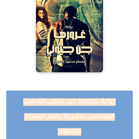
رواية غرورها جن جنوني الفصل
السادس عشر 16 بقلم ابتسام
محمود