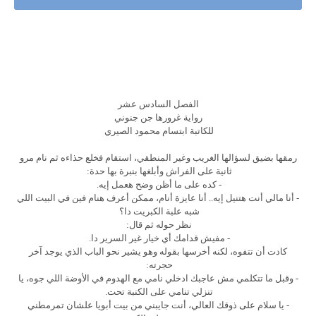
الفصل السادس عشر
رواية غرورها جن جنوني
للكاتبة ابتسام محمود الصيري
رمقها بضيق لسؤالها الغريب وغير المنطقي، استقام فخلع حذاءه ثم نام مرو
ثانية على الفراش وأبلغها بنبرة بها حدة:
- كده على ما أظن وضح هعمل إيه.
- أنا مالي أنت هتنيل إيه.. أنا عايزة أنام، ممكن أعرف هنام فين في البيت اللي
شبه علبة الكبريت دا؟
نظر حوله ثم قال:
- مفيش قدامك أي خيار غير السرير دا.
كادت أن تتفوه، لكنه أخرسها بقوله وهو يشير نحو الباب الذي يوجد آخر
حجرته:
- وقبل ما تتكلمي مش عاجبك ادخلي نامي مع الهدوم في الأوضة اللي جوه، يا
تنزلي تنامي على الكنبة تحت.
- يا سلام على ذوقك العالي، أنت جايبني من بيت أبويا علشان تمرمطني