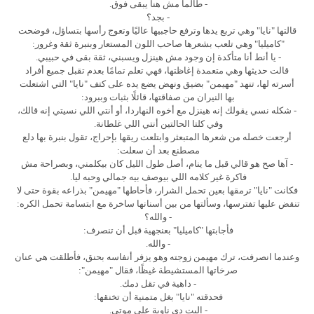
- طالما مش هنا يبقى فوق.
- بجد؟
قالتها "نايا" وهي تربع يدها وترفع حاجبيها عاليًا وتعوج رأسها بتساؤل، فوضحت
"كاميليا" وهي تلعب بشعرها صاحب اللون المستعار وبنبرة ثقة وغرور:
- يا أنط أنا متأكدة إن وجود مش هينزل ويسبني، ثقة بقى في حبيبي.
قالت حديثها وهي متعمدة إغاظتها، فهي تعلم تمامًا بعدم تقبل جميع أفراد
أسرته لها، تنهد "مهيمن" بضيق ونهض يضع يده على كتف "نايا" التي اشتعلت
بها النيران من صفاقتها، قائلًا بثبات وببرود:
- شكله نسي يقولك إنه هينزل مع أخوه النهاردا، أو أنتي اللي نسيتي إنه قالك،
وفي كلتا الحالتين أنتي اللي غلطانة.
أرجعت خصله من شعرها المتبعثر وابتلعت ريقها بإحراج، تقول بنبرة بها دلع
مصطنع بعد أن سعلت:
- آها صح هو قالي قبل ما ينام، أصل طول الليل كان بيكلمني، وبصراحة مش
فاكرة غير كلامه اللي بيوصف بيه جمالي وحبه ليا.
فكانت "نايا" ترمقها بعين تحمل الشرار، فأحاطها "مهيمن" بذراعه بقوة حتى لا
تنقض عليها تفترسها، وسألتها من بين أسنانها ساخرة مع ابتسامة تحمل الكره:
- والله؟
فأجابتها "كاميليا" بعنجهية قبل أن تنصرف:
- والله.
وعندما انصرفت، ترك مهيمن زوجته وهو يزفر أنفاسه بحنق، فأطلقت هي عنان
صرخاتها المستشيطة غيظًا، فقال "مهيمن":
- داهية في تقل دمك.
فحدقته "نايا" بغل متمنية أن تخنقها:
- البت دي ناوية على موتي.