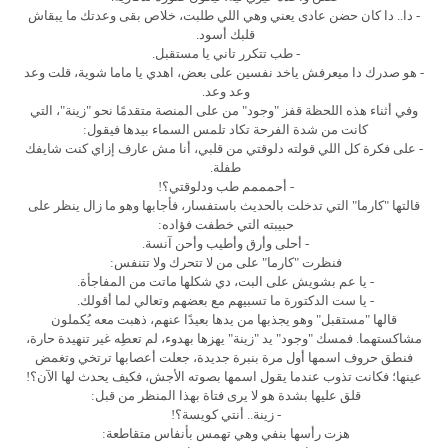
- دا.. دا كان حضن عادى يعني وهي اللي طلبت، خلاص بقى وعدتك ما يبقاش
قلبك أسود.
- طب تتكرر تاني يا مستقبل.
- هو صدرك دا ميعرفش ياخد نفسين على بعض، اهدي يا ماما شوية، قلت وعد
وعد وعد.
وفي أثناء هذه اللحظة قفز "وجود" من على المنصة متقدمًا نحو "زينة"، التي
كانت من شدة الفرحة تكاد تلمس السماء بيدها فيقول:
- على فكرة كل اللي قولته دلوقتي من قلبي، أنا مش عارف إزاي كنت شايفك
طفلة.
- أحمممم طب ودلوقتي؟!
قالتها "كارما" التي تدخلت بالحديث باستفسار، فأجابها وهو ما زال ينظر على
حبيبته التي خطفت فؤاده:
- أحلى وأرق وأطيب وأحن آنسة.
فنظرت "كارما" على من لا تتحرك ولا تتنفس:
- يا عم بشويش على البت، دي شكلها ماتت من المفاجأة.
- يا ست الدكتورة ما تسبيهم مع بعضهم وتعالي لما أقولك.
قالها "مستقبل" وهو يجذبها من يدها بعيدًا عنهم، ذهبت معه يُكملون
مشاكستهما. فمسك "وجود" يد "زينة" يهزها بهدوء، لم تعطِه غير تنهيدة حارة،
فنطق حروف اسمها أول مرة بنبرة جديدة، جعلت أعصابها ترتخي وتغمض
عينها؛ فكانت تذوب عندما يقول اسمها بصوته الأجش، فكيف يحدث لها الآن؟!
قلق عليها بشدة هو لا يرى فتاة بهذا المنظر من قبل:
- زينة.. أنتي كويسة؟!
هزت رأسها بنفي وهي تهمس بأنفاس متقاطعة: