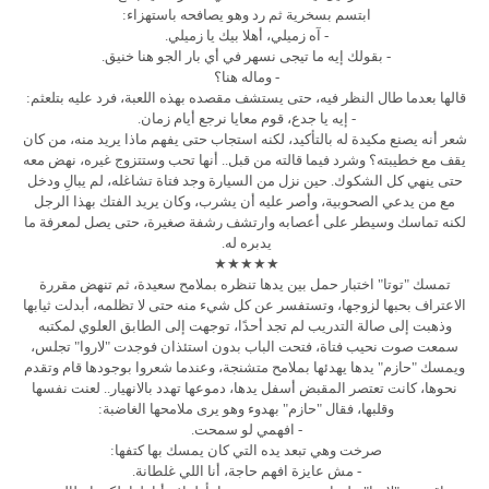
ابتسم بسخرية ثم رد وهو يصافحه باستهزاء:
- آه زميلي، أهلا بيك يا زميلي.
- بقولك إيه ما تيجى نسهر في أي بار الجو هنا خنيق.
- وماله هنا؟
قالها بعدما طال النظر فيه، حتى يستشف مقصده بهذه اللعبة، فرد عليه بتلعثم:
- إيه يا جدع، قوم معايا نرجع أيام زمان.
شعر أنه يصنع مكيدة له بالتأكيد، لكنه استجاب حتى يفهم ماذا يريد منه، من كان
يقف مع خطيبته؟ وشرد فيما قالته من قبل.. أنها تحب وستتزوج غيره، نهض معه
حتى ينهي كل الشكوك. حين نزل من السيارة وجد فتاة تشاغله، لم يبالِ ودخل
مع من يدعي الصحوبية، وأصر عليه أن يشرب، وكان يريد الفتك بهذا الرجل
لكنه تماسك وسيطر على أعصابه وارتشف رشفة صغيرة، حتى يصل لمعرفة ما
يدبره له.
★★★★★
تمسك "توتا" اختبار حمل بين يدها تنظره بملامح سعيدة، ثم تنهض مقررة
الاعتراف بحبها لزوجها، وتستفسر عن كل شيء منه حتى لا تظلمه، أبدلت ثيابها
وذهبت إلى صالة التدريب لم تجد أحدًا، توجهت إلى الطابق العلوي لمكتبه
سمعت صوت نحيب فتاة، فتحت الباب بدون استئذان فوجدت "لاروا" تجلس،
ويمسك "حازم" يدها يهدئها بملامح متشنجة، وعندما شعروا بوجودها قام وتقدم
نحوها، كانت تعتصر المقبض أسفل يدها، دموعها تهدد بالانهيار.. لعنت نفسها
وقلبها، فقال "حازم" بهدوء وهو يرى ملامحها الغاضبة:
- افهمي لو سمحت.
صرخت وهي تبعد يده التي كان يمسك بها كتفها:
- مش عايزة افهم حاجة، أنا اللي غلطانة.