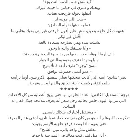
- أكيد مش حلم بالذمة، أنت بجد!
- وبحبك وعمري في حياتي ما حبيت غيرك.
أذهلها تحوله فأردفت بعتاب:
- طب اللي قولته ليا..
قطع حديثها بقوله الصادق:
- هفهمك كل حاجة بعدين، مش عايز أقول دلوقتي غير إني بحبك وقلبي ما
دقِّش غير ليكي.
تشبثت بيده وهي تصارحه بسعادة بالغة:
- وأنا بعشقك والله يا وجود.
دلف لهما أبوها، أبعدت يديها من يديه، وقالت بنبرة حرجة:
- بابا وجود اعترف بحبه، وطلبني للجواز.
مسح "وجود" طرف أنفه قائلًا بترجٍ:
- عمو أتمنى حضرتك توافق.
بصر "شادي" ابنته التي كانت ضحكتها تعتلي شفتيها الكرزيتين، أومأ برأسه
بالموافقة، ركضت "زينة" تعانق والديها بحب وفرحة.
★★★★★
توجه "مستقبل" لكافتريا اعتاد الجلوس بها حتى يريح أعصابه من كل الأحداث
التي مر بها اليوم، جلس بجانبه رجل شعر أنه يعرف ملامحه جيدًا، فقال له
الشاب:
- مستقبل أخبارك، شكلك ناسيني.
تذكره جيدًا، وعلم أنه هو من كان يقف مع خطيبته بالنادي، ادعى عدم المعرفة
حتى يفهم ماذا يقصد فرفع حاجبه الأيسر يجيب:
- معلش مش واخد بالي، مين الشبح؟
- أنا زميل ليك، كنت معاك في المدرسة يا جدع.