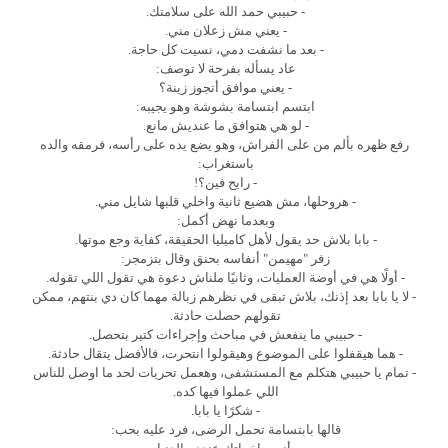
- حبيبي حمد الله على سلامتك.
- يعني مش زعلان مني.
- بعد ما نشفت دمي، نسيت كل حاجة.
عاد يسأله بفرحة لا توصف:
- يعني موافق أتجوز زينة؟
ابتسم ابتسامة بشوشة وهو يجيبه:
- لو هي هتوافق ما عنديش مانع.
رفع ظهره بألم من على الفراش، وهو يضع يده على رأسه، فرمقه والده
باستغراب:
- رايح فين؟!
- هروحلها، مش هضيع ثانية واخلي قلبها شايل مني.
وبعدما نهض أكمل:
- بابا بلاش حد يقول لأهل كاميليا الحقيقة، كفاية وجع موتها.
زفر "مهيمن" أنفاسه بحنق وقال بتزمجر:
- أولًا هي في أوضة العمليات، وثانيًا ملناش دعوة هي تقول اللي تقوله.
- لا يا بابا بعد إذنك، بلاش تبقى في نظرهم زبالة مهما كان دي بنتهم، ممكن
تقولهم حصلت حادثة.
- حبيبي ما ينفعش في مباحث وإجراءات كتير بتحصل.
- هما هيقفلوا على الموضوع وهيقولوا انتحرت، فالأفضل يتقال حادثة.
- تمام يا حبيبي هتكلم مع المستشفى، وهعمل تحريات لحد ما اوصل للناس
اللي عملوا فيها كده.
- شكرًا يا بابا.
قالها بابتسامة تحمل الرضى، فرد عليه بحب: