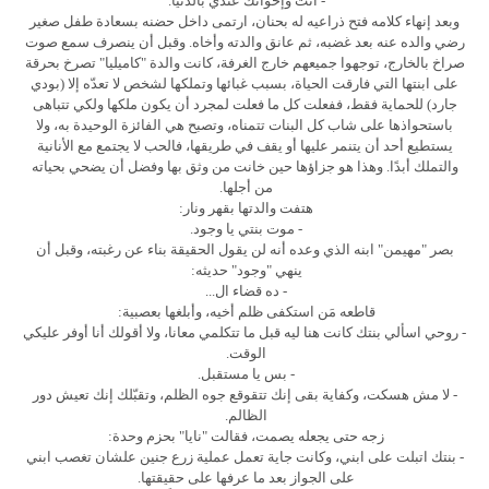
- أنت وإخواتك عندي بالدنيا.
وبعد إنهاء كلامه فتح ذراعيه له بحنان، ارتمى داخل حضنه بسعادة طفل صغير
رضي والده عنه بعد غضبه، ثم عانق والدته وأخاه. وقبل أن ينصرف سمع صوت
صراخ بالخارج، توجهوا جميعهم خارج الغرفة، كانت والدة "كاميليا" تصرخ بحرقة
على ابنتها التي فارقت الحياة، بسبب غبائها وتملكها لشخص لا تعدّه إلا (بودي
جارد) للحماية فقط، ففعلت كل ما فعلت لمجرد أن يكون ملكها ولكي تتباهى
باستحواذها على شاب كل البنات تتمناه، وتصبح هي الفائزة الوحيدة به، ولا
يستطيع أحد أن يتنمر عليها أو يقف في طريقها، فالحب لا يجتمع مع الأنانية
والتملك أبدًا. وهذا هو جزاؤها حين خانت من وثق بها وفضل أن يضحي بحياته
من أجلها.
هتفت والدتها بقهر ونار:
- موت بنتي يا وجود.
بصر "مهيمن" ابنه الذي وعده أنه لن يقول الحقيقة بناء عن رغبته، وقبل أن
ينهي "وجود" حديثه:
- ده قضاء ال...
قاطعه مَن استكفى ظلم أخيه، وأبلغها بعصبية:
- روحي اسألي بنتك كانت هنا ليه قبل ما تتكلمي معانا، ولا أقولك أنا أوفر عليكي
الوقت.
- بس يا مستقبل.
- لا مش هسكت، وكفاية بقى إنك تتقوقع جوه الظلم، وتقبّلك إنك تعيش دور
الظالم.
زجه حتى يجعله يصمت، فقالت "نايا" بحزم وحدة:
- بنتك اتبلت على ابني، وكانت جاية تعمل عملية زرع جنين علشان تغصب ابني
على الجواز بعد ما عرفها على حقيقتها.