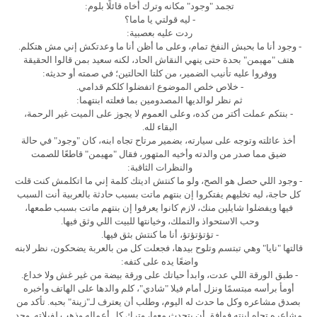
تجمد "وجود" مكانه وترك أخاه قائلًا بلوم:
- ليه قولتي يا ماما؟
ردت عليه بعصبية:
- وجود أنا ما بحبش النفخ تمام، وعلى ما أظن أنا ما وعدتكش إني مش هتكلم.
هتف "مهيمن" بحدة حتى ينهي النقاش الحاد، لكنه سعيد بمن قالوا الحقيقة
ووفروا عليه تأنيب الضمير، من كلتا الحالتين؛ في صمته أو حديثه:
- خلاص خلص الموضوع اتفضلوا كلكم قدامي.
ثم نظر لوالديها المصدومين بما فعلته ابنتهما:
- بنتكم عملت أكتر من كده، وعلى العموم لا يجوز على الميت غير الرحمة،
البقاء لله.
أخذ عائلته وتوجه على سيارته، بضمير مرتاح تجاه ابنه، كان "وجود" في حالة
ضيق مما صدر من والدته وأخيه المتهور، فقال "مهيمن" قاطعًا للصمت
والنظرات الثاقبة:
- وجود اللي حصل هو الصح، ولو ما كنتش اديتك كلمة إني ما اتكلمش كنت قلت
كل حاجة، ليه تخليهم يفتكروا إن بنتهم ماتت بسبب حادثة بالعربية أنت السبب
فيها ويفضلوا شايلين منك، لازم كانوا يعرفوا إن بنتهم ماتت بسبب طمعها،
وحب الاستحواذ والتملك، وخيانتها للبيت اللي وثق فيها.
- تؤتؤتؤتؤ، أنا ما كنتش بثق فيها.
قالتها "نايا" وهي تبتسم وتلوح بيدها، فجعلت كل من بالعربة يضحكون، نظر لابنه
واضعًا يده على كتفه:
- طبق الورقة اللي عدت، وابدأ حياتك على ورقة بيضة من غير غش ولا خداع.
أومأ برأسه مبتسمًا ونزل أمام فيلا "شادي"، كلم والدها على الهاتف وأخبره
بصدق مشاعره وكل ما حدث له اليوم، وطلب أن يعترف لـ"زينة" بحبه. تأكد من
مشاعره تجاه ابنته فوافق أن يتحدث معها، وترك كل أعماله وذهب لفيلاته. وجد