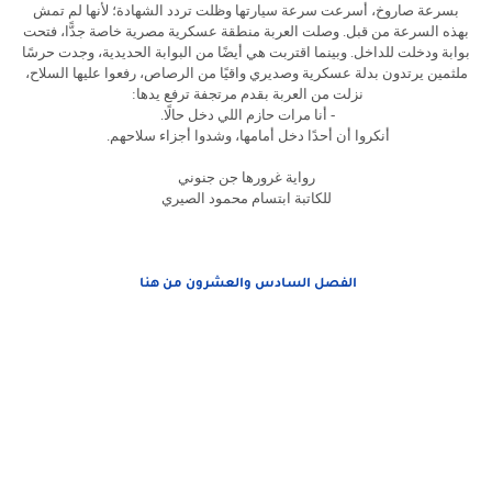
بسرعة صاروخ، أسرعت سرعة سيارتها وظلت تردد الشهادة؛ لأنها لم تمش
بهذه السرعة من قبل. وصلت العربة منطقة عسكرية مصرية خاصة جدًّا، فتحت
بوابة ودخلت للداخل. وبينما اقتربت هي أيضًا من البوابة الحديدية، وجدت حرسًا
ملثمين يرتدون بدلة عسكرية وصديري واقيًا من الرصاص، رفعوا عليها السلاح،
نزلت من العربة بقدم مرتجفة ترفع يدها:
- أنا مرات حازم اللي دخل حالًا.
أنكروا أن أحدًا دخل أمامها، وشدوا أجزاء سلاحهم.
رواية غرورها جن جنوني
للكاتبة ابتسام محمود الصيري
الفصل السادس والعشرون من هنا