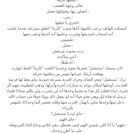
تعالى وجهه الغضب:
- اتصلي بيها، وقوليلها حصل.
- بس...
- انجزي يا حيلتها.
أمسكت الهاتف برعب تكلمها، أتاها صوت "كارما" القلق بسرعة، بعدما علمت
أنه استجاب لصديقها وشرب، وعلمها أنه أخذها وذهب معها:
- طمنيني.
- حصل.
ردت بصوت مرتعش:
- أنتي متأكدة.
- آه طبعًا.
كان يمسك "مستقبل" شعرها بقوة، وعندما أغلقت "كارما" الخط انهارت
ووقعت أرضًا، عبراتها تنهمر من مقلتيها بحرقة.
ترك "مستقبل" شعر الفتاة، وحرك العربة بسرعة جنونية، ولم يعطِ لها فرصة
للحديث، أوصلها لمكان يوجد به سيارات أجرة وأنزلها، وذهب لخطيبته يفهم كل
شيء، لماذا فعلت كل هذا به بعدما وعدها أنه لن يشرب، ولن يكلم نساء؟ فلماذ
ترسل له فتاة ليل وهي تعلم جيدًا أنه لم يفعل ذلك يومًا خوفًا من حساب الله،
دخل بيتها وجدها تبكي بانهيار، اقترب منها وقلبه يعتصر ألما وخذلانًا، فتنهض
بكبرياء:
- جاي ليه يا مستقبل؟
- جاي افهم.
- تفهم! دا أنا اللي نفسي افهم إمتى هتبطل تبقى فلاتي وبتاع التاء المربوطة.
- على ما أظن وعدتك.