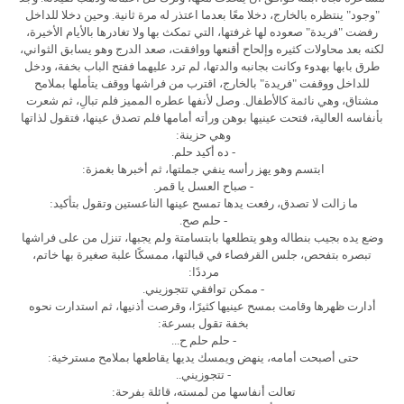
"وجود" ينتظره بالخارج، دخلا معًا بعدما اعتذر له مرة ثانية. وحين دخلا للداخل
رفضت "فريدة" صعوده لها غرفتها، التي تمكث بها ولا تغادرها بالأيام الأخيرة،
لكنه بعد محاولات كثيره وإلحاح أقنعها ووافقت، صعد الدرج وهو يسابق الثواني،
طرق بابها بهدوء وكانت بجانبه والدتها، لم ترد عليهما ففتح الباب بخفة، ودخل
للداخل ووقفت "فريدة" بالخارج، اقترب من فراشها ووقف يتأملها بملامح
مشتاق، وهي نائمة كالأطفال. وصل لأنفها عطره المميز فلم تبالِ، ثم شعرت
بأنفاسه العالية، فتحت عينيها بوهن ورأته أمامها فلم تصدق عينها، فتقول لذاتها
وهي حزينة:
- ده أكيد حلم.
ابتسم وهو يهز رأسه ينفي جملتها، ثم أخبرها بغمزة:
- صباح العسل يا قمر.
ما زالت لا تصدق، رفعت يدها تمسح عينها الناعستين وتقول بتأكيد:
- حلم صح.
وضع يده بجيب بنطاله وهو يتطلعها بابتسامتة ولم يجبها، تنزل من على فراشها
تبصره بتفحص، جلس القرفصاء في قبالتها، ممسكًا علبة صغيرة بها خاتم،
مرددًا:
- ممكن توافقي تتجوزيني.
أدارت ظهرها وقامت بمسح عينيها كثيرًا، وقرصت أذنيها، ثم استدارت نحوه
بخفة تقول بسرعة:
- حلم حلم ح...
حتى أصبحت أمامه، ينهض ويمسك يديها يقاطعها بملامح مسترخية:
- تتجوزيني..
تعالت أنفاسها من لمسته، قائلة بفرحة: