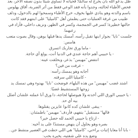
ظل يدعو الله بأن يخرج له سالمًا؛ فحياته لا تساوي شيئًا بدون نصفه الآخر، بعد
فحص الأطباء لحالته، وجدوا بأنه فقد الوعي فقط من أثر الضربة، أفاق يهلوس
باسم والدته وهو ينادي عليها بخوف، خرج الأطباء وسمحوا لهم بالدخول، ودلف
طبيب من غرفة العمليات حتى يطمئن أهل "كاميليا" على ابنتهم فقد كانت
حالتها خطيرة؛ كسر في الجمجمة، وكسر في الظهر، ونزيف داخلي، فأزاد في
رعبهما.
جلست "نايا" بجوار ابنها تقبل رأسه، أمسك يدها قبلها بوهن، وقال بصوت متعب
هامس:
- ماما ورق تجاربك اتسرق.
- يا حبيبي أهم حاجة عندي في الدنيا أنت، يولع أي حاجة.
انتفض "مهيمن" بذعر، وبحلقت عينه:
- عرفت من فين؟
أجابه وهو يمسك رأسه:
- كاميليا اللي سرقته.
اشتد غضب "مهيمن" من هذه البلهاء، فوضحت "نايا" بهدوء وهي تمسك يد
زوجها المستشيط غضبًا:
- يا حبيبي الورق اللي أخدته ولا هيوصلها لحاجة، دا ورق أنا عملته علشان أضلل
بيه أي حد.
- يبقى علشان كده كانوا عايزين يقتلوها.
قالها" مستقبل" بتفهم، فأردف" مهيمن" باطمئنان:
- ارتاح يا حبيبي الحمد لله حصل خير؟
بصره وهو يحاول أن ينهض مستندًا على يد أخيه:
- بابا أنا معايا إثبات براءتي، "كاميليا" هي اللي حطت في العصير منشط جن...
وضع يده على شفتيه، يخبره بحب: