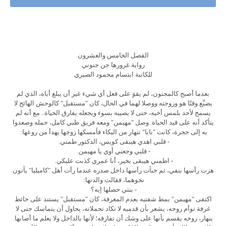
الفصل الخامس والعشرون
رواية غرورها جن جنوني
للكاتبة ابتسام محمود الصيري
بعدما أصبح كالمجنون، لم يقوَ على فعل أي شيء غير أن يبلغ أباه، الذي لم
يضيِّع وقتًا هو وزوجته ووصلا لهما في الحال، كان "مستقبل" كالوحش الهائج لا
يسمح لأحد بلمس أخيه، حتى لا يصيبه بسوء ويجعله يفارق الحياة.. مع أنه لم
يتأكد أنه على قيد الحياة. وصل "مهيمن" ومعه فريق طبي كامل، حمله وصعدوا
به إلى حجرة، كانت "نايا" تنهار من البكاء فأمسكها زوجها يهدأ من روعها:
- قلبي اهدي هيبقى كويس، الدكتور طمني.
- قلبي وجعني أوي يا مهيمن.
- اطمني هيبقى بخير، أنا عمري كذبت عليكي.
هزت رأسها بنفي، ثم خبأت رأسها داخل صدره عندما رأت أهل "كاميليا" يأتون
نحوهما، فقالت والدتها:
- بنتي حصلها إيه؟
اكتفى "مهيمن" بمط شفتيه بعدم المعرفة، كان "مستقبل" يستند على حائط
غرفة توأم روحه، يشعر بأن قدميه لا تكاد تحملانه، يحاول أن يتماسك حتى لا
ينهار، روحه يقسم بأنها على وشك أن تفارقه؛ لأنها بالداخل ولا يعلم ما أصابها.