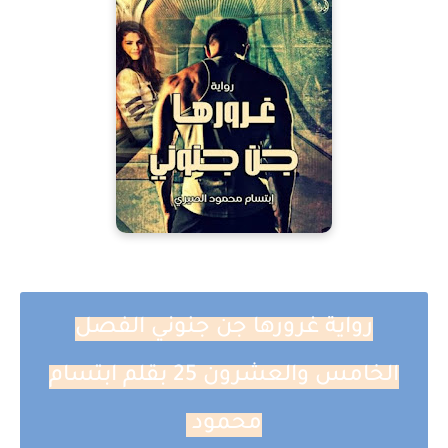
رواية غرورها جن جنوني الفصل
الخامس والعشرون 25 بقلم ابتسام
محمود