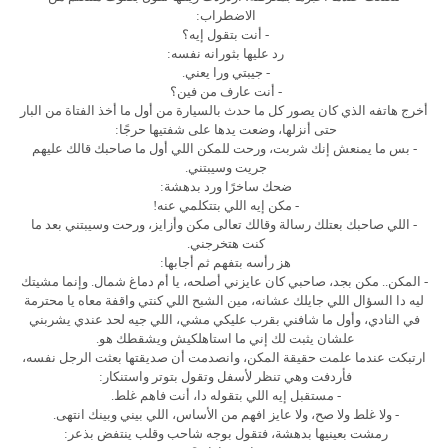
الاضطراب:
- أنت بتقول إيه؟
رد عليها بثورانه نفسه:
- جيبتي ورا يعني.
- أنت عارف من فين؟
أخرج هاتفه الذي كان يصور كل ما حدث بالسيارة من أول ما أخذ الفتاة من البار
حتى أنزلها، وضعت يدها على شفتيها حرجًا:
- بس ما يمنعش إنك شربت، ورحت للمكن اللي أول ما صاحبك قالك عليهم
جريت وسيبتني.
ضحك ساخرًا ورد بدهشة:
- مكن إيه اللي بتتكلمي عنه!
- اللي صاحبك بعتلك رسالة وقالك تعالى مكن وأزايز، ورحت وسيبتني بعد ما
كنت هتخرجني.
هز رأسه بتفهم ثم أجابها:
- المكن.. مكن بجد، صاحبي كان عايزني أصلحه، يا أم دماغ شمال. وإنما مشيتك
ليه دا السؤال اللي جايلك عشانه، مين الشبح اللي كنتي واقفة معاه يا محترمة
في النادي، وأول ما شافني بقرب عليكي مشي، اللي جيه لحد عندي يشربني
علشان يثبت لك إني ما استاهلكيش ويشقطك هو.
ارتبكت عندما علمت حقيقة المكن، وانصدمت أن صديقتها بعثت الرجل نفسه،
فأردفت وهي تنظر لأسفل وتقول بتوتر واستنكار:
- مستقبل إيه اللي بتقوله دا، أنت فاهم غلط.
- ولا غلط ولا صح، ولا عايز افهم من الأساس، اللي بيني وبينك انتهى.
رمشت بعينيها بدهشة، فتقول بوجه شاحب وقلب ينتفض بذعر: