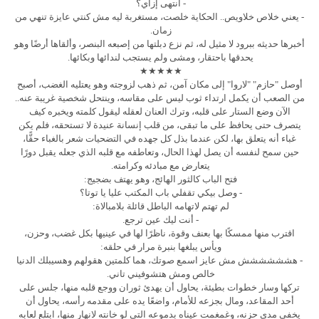
- انتهى إزاي؟
- يعني خلاص خلاويص.. الحكاية خلصت، مستغربة ليه مش كنتي عايزة تنهي من
زمان.
أخبرها حديثه ببرود لا مثيل له، ثم نزع دبلتها من إصبعه البنصر، وألقاها أرضًا وهو
يحدقها باحتقار، ومشى ولم يستجب لندائها وبكائها.
★★★★★
أوصل "حازم" "لاروا" إلى مكان آمن، ثم ذهب لزوجته وهو يعتليه الغضب، أصبح
من الصعب أن يكمل ارتداء ثوب ليس على مقاسه، وينتحل شخصية غريبة عنه..
الآن وضع الستار على قلبه، وترك العنان لعقله ليقول كلمته ويخبره كيف
يتصرف حتى يحافظ على ما تبقى، من قلب إنسانة عنيدة لا تستحقه، فلم يكن
غباء أنه يتعلق بها، لكن عندما بذل كل جهده في التضحيات شعر بالغباء حقًّا،
حين سمح لنفسه أن يصل لهذا الحال، وتعاطفه مع قلبه الذي جعله يقبل دورًا
يتعارض مع مبادئه وكرامته.
فتح الباب كالثور الهائج، وهو يهتف بضجيج:
- وصل بيكي تقفلي باب المكتب عليا يا توتا؟
لم تهتم لاتهامه الباطل قائلة بلامبالاة:
- أنت ليك عين ترجع.
اقترب منها ممسكًا بها بعنف وقوة، ناظرًا لها في عينيها بكل غضب، وحزن،
ويأس يبلغها بنبرة مرار في حلقه:
- هشششششش مش عايز اسمع صوتك، هما كلمتين هقولهم وهسيبلك الدنيا
خالص ومش هتشوفيني تاني.
تركها وسار خطوات بطيئة، يحاول أن يهدئ ثوران ووجع قلبه منها، جلس على
أحد المقاعد، ومال بجزعه للأمام، واضعًا يده على مقدمه رأسه، يحاول أن
يخفي مدى حزنه، وغمغمت عيناه بدموعه التي لو خانته لانهار منها، ابتلع لعابه