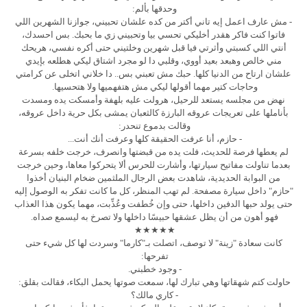
وحدقها بألم:
- مش عارف اعمل إيه تاني أكتر من كده علشان تحبيني، جوازنا الشهرين اللي
فاتوا كنت فاكر هقدر أخليكي تحسي بيا وتحبيني زي ما بحبك. بس احسدك،
أنتي اللي كسبتي وأثرتي فيا قبل شهرين وخلتيني حتى أكره نفسي، هريحك
مني خالص وهبعد بعيد أووي، وقلبي دا لو مجرد اشتاق ليكي هطلعه بإيدي
علشان ارتاح من الدنيا كلها. حبك مش تعبني بس.. دا خلاني اتخلى عن كرامتي
وحاجات كتير مهما أقولها ليكي مش هتفهميها ولا هتحسيها.
نهض من مجلسه يستعد للرحيل، هرولت عليه بلهفة وأمسكت يده ومسدت
بأناملها على تعريجات عروقه البارزة كالثعبان يمشى بكل حرية داخل عروقه،
وقالت بدموع تنحدر:
- حازم، أنا عرفت الحقيقة كلها وعرفت أنك أنت...
لم يعطها فرصة للحديث، فلت يده من قبضتها وانصرف، خرجت خلفه بسرعة
بعدما تناولت مفاتيح سيارتها، وأشارت للحرس ألا يتحركوا معاها، وحين خرجت
من البوابة الحديدية، شاهدت بعض الرجال الملثمين ضخام البنيان أخذوا
"حازم" داخل سيارة مصفحة. لم تهب المنظر، كل ما كانت تفكر به الوصول إليه
حتى يولد حبها الدفين داخلها، حتى وإن خُطفت وعُذِّبت، مهما يكون هذا العذاب
فهو أهون من أن يظل عشقها حبيسًا داخلها ولا تصرخ به ليسمع صداه.
★★★★★
كانت سعادة "زينة" لا توصف، اتصلت بـ"كارما" وسردت لها كل شيء حتى
تفرحها:
- وجود خطبني.
حاولت كتم شهقاتها وهي تبارك لها، سمعت صوتها يحمل البكاء، فقالت بقلق:
- كاري مالك؟