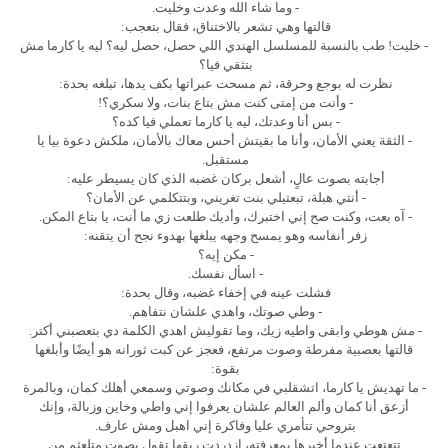
- وما شاء الله وعدت وخليت.
قالتها وهي تشعر بالاختناق، فقال بتعجب:
- خليت! طب بالنسبة للمسلسل الهندي اللي حصل، حصل ليه؟ ليه يا كارما مش
بتثقي فيا؟
نظرت له بوجع وحرقة، ثم مسحت عبراتها بكف يدها، تبلغه بحدة:
- وأنت من إمتى كنت مش بتاع بنات، ولا سكري؟!
- بس أنا وعدتك، ليه يا كارما تعملي فيا كده؟
- الثقة يعني الأمان، وأنا ما بقيتش أحس معاك بالأمان، ملكش دعوة بيا يا
مستقبل.
أجابته بصوت عالٍ، أشعل بركان غضبه الذي كان يسيطر عليه:
- أنتي هبلة، تبعتيلي بنت تغريني، وبتتكلمي عن الأمان؟
- آه بعت، وكنت صح إني اختبرك، وأديك طلعت زي ما أنت، يا بتاع المكن.
زفر أنفاسه وهو يمسح وجهه يبلغها بهدوء نجح أن يتقنه:
- مكن إيه؟
- اسأل نفسك.
فشلت عينه في إخفاء غضبه، وقال بحدة:
- وطي صوتك، واهدي علشان نتفاهم.
- مش هوطي وابقى واطيه زيك، وما تقوليش اهدي الكلمة دي بتعصبني أكتر.
قالتها بعصبية مفرطة وصوت مرتفع، فعجز عن كبت ثورانه هو أيضًا وأبلغها
بقوة:
- ما تهديش يا كارما، اتشقلبي في مكانك وصوتي وسمعي أهلك كمان، وبالمرة
أزعق أنا كمان وألم العالم علشان يعرفوا إني واطي وخاين وزبالة، وإنك
بتروحي تتأمري عليا وفاكرة إني اهبل ومش عارف.
تتعتعت عندما أخبرها بمعرفته، ازدردت ريقها تقول بصوت متلعثم من