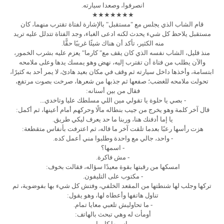
انصرفوا، وصعدا سيارته.
★★★★★★★
قام الشاب الذي يجلس مع "مستقبل" بالإشارة لفتاة تقترب منهما، كان
مستقبل يلاحظ كل شيء يحدث لكنه ادعى الغباء، وجد الفتاة تتدلل عليه تريد
منه الكثير، تأكد أن هناك شيئًا غريبًا حقًّا.
منذ قليل، الشاب نفسه الذي كان يقف مع" كارما" يعزم عليه بشرب الخمور،
والآن يطلب من فتاة أن تقترب إليه، نهض وهو يمسك يدها وعلى ملامحه
ابتسامة، وأخذها داخل سيارته ثم وقف في مكان بعيد هادئ، لا يمر أحد به كثيرًا،
تحولت ملامحه للغضب؛ صفعها ثم جذبها من شعرها، صرخت بصوت مرتفع،
فقال من بين أسنانه:
- بصي يا حلوة يا تقولي مين اللي مسلطك عليا وتاخدي...
قال آخر كلمة وهو يخرج من جيب بنطاله مالًا وحركهم أمام أعينها، ثم أكمل:
يا إما أدفنك هنا، وربنا ما حد يعرف ليكي طريق.
هزت رأسها رعبًا بعدما تلقت آخر ما قاله، ثم اعترفت بأنفاس متقطعة:
- واحد، جالي مع واحدة وطلبوا مني أعمل كده.
- اسمها؟
- مش فاكرة.
امسكها من رقبتها بقوة معيدًا سؤاله، فقالت بخوف:
- مكتوب على التليفون.
تركها وجلب لها شنطتها من المقعد الخلفي، وفتش كل شيء بها بفوضوية، ثم
تناول هاتفها وأعطاه لها، وهو يقول:
- ما تحاوليش تلعبي معايا تمام.
أومأت له وهي تبحث بالهاتف:
- اسمها كارما.