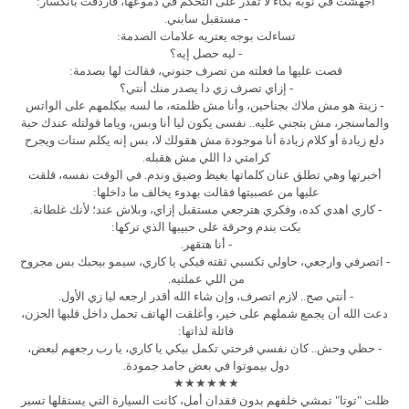
أجهشت في نوبة بكاء لا تقدر على التحكم في دموعها، فأردفت بانكسار:
- مستقبل سابني.
تساءلت بوجه يعتريه علامات الصدمة:
- ليه حصل إيه؟
قصت عليها ما فعلته من تصرف جنوني، فقالت لها بصدمة:
- إزاي تصرف زي دا يصدر منك أنتي؟
- زينة هو مش ملاك بجناحين، وأنا مش ظلمته، ما لسه بيكلمهم على الواتس
والماسنجر، مش بتجني عليه.. نفسى يكون ليا أنا وبس، وياما قولتله عندك حبة
دلع زيادة أو كلام زيادة أنا موجودة مش هقولك لا، بس إنه يكلم ستات ويجرح
كرامتي دا اللي مش هقبله.
أخبرتها وهي تطلق عنان كلماتها بغيظ وضيق وندم. في الوقت نفسه، قلقت
عليها من عصبيتها فقالت بهدوء يخالف ما داخلها:
- كاري اهدي كده، وفكري هترجعي مستقبل إزاي، وبلاش عند؛ لأنك غلطانة.
بكت بندم وحرقة على حبيبها الذي تركها:
- أنا هتقهر.
- اتصرفي وارجعي، حاولي تكسبي ثقته فيكي يا كاري، سيمو بيحبك بس مجروح
من اللي عملتيه.
- أنتي صح.. لازم اتصرف، وإن شاء الله أقدر ارجعه ليا زي الأول.
دعت الله أن يجمع شملهم على خير، وأغلقت الهاتف تحمل داخل قلبها الحزن،
قائلة لذاتها:
- حظي وحش.. كان نفسي فرحتي تكمل بيكي يا كاري، يا رب رجعهم لبعض،
دول بيموتوا في بعض جامد جمودة.
★★★★★★
ظلت "توتا" تمشي خلفهم بدون فقدان أمل، كانت السيارة التي يستقلها تسير