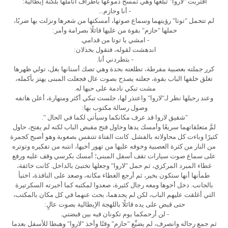
اقتربت "لاروا" تبلغها وهي تمسح دموعها بأطراف أناملها بلكنة إيطالية:
- أنا وحازم...
لم تتحمل "توتا" رؤيتهما وسماع صوتها، أمسكتها من شعرها ونزلت بها ضربًا،
حملها "حازم" بقوة من عليها قائلًا بصرامة وأمر:
- امشي يا توتا من قدامي.
اندهشت لقوله، فتقول بخذلان:
- بتطردني أنا.
كرر جملته بعصبية مفرطة، تطلعته بحدة وهي تصك أسنانها بغل، تولي ظهرها
تغلق خلفها الباب بقوة، جعلته يصدح بصوت عال فجعلت المبنى يهتز بأكمله،
مشت تبكي نادمة على حبها له.
وعند رحيلها نظر لـ"لاروا" واعتذر لها، جلست تبكي أكثر ومنهارة، أعلن هاتفه
وصول رسالة مكتوب بها:
"شقيق لاروا قد عرف مكانكما وسيأتي لكما في الحال ".
لمَّ متعلقاتهما سريعًا وأمسك يدها وحاول فتح مقبض الباب لكنه لم يفتح، حاول
كثيرًا وباءت كل محاولاته بالفشل. كانت الفتاة تتنفس بصعوبة وهو أصبح كجمرة
من النار من كثرة العصبية وخوفه عليها من تهور أخيها، انتبه من تفكيره وتوتره
على سماع صوت سيارات تقف أسفل المبنى؛ أمسك بكرسي وقف عليه ورفع
غطاء المبرد المركزي، ثم حمل "لاروا" وجعلها تختبئ بالداخل. كانت خائفة،
طمأنها أنها ستكون بخير، ثم أرجع الغطاء مكانه، وصعد على النافذة، اختبأ
بالجانب. دخل أخوها ومعه رجال كثيرة، صعدوا لمكتبه كما أخبرته السكرتيرة
التي أغلقت عليهم الباب، لكن لم يجدهما، بحث عنهما في كل مكان بالمكتب،
حتى قبض على يده قائلًا باللهجة الإيطالية بصوت عالٍ:
- لن أرحمكما يوم تكونان فيه بين قبضتي.
ثم جمع رجاله وانصرف، لم يضيِّع "حازم" وقتًا وأخذ "لاروا" وهبطا للأسفل بعدما