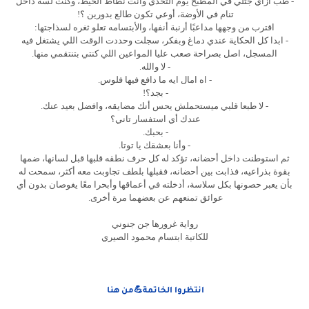
- طب أزاي جتلي في المطبخ يوم التحدي وانت نطاط الحيط، وكنت لسه داخل
تنام في الأوضة، أوعي تكون طالع بدورين ؟!
اقترب من وجهها مداعبًا أرنبة أنفها، والأبتسامه تعلو ثغره لسذاجتها:
- ابدا كل الحكاية عندي دماغ وبفكر، سجلت وحددت الوقت اللي يشتغل فيه
المسجل، اصل بصراحة صعب عليا المواعين اللي كنتي بتنتقمي منها.
- لا والله.
- اه امال ايه ما دافع فيها فلوس.
- بجد؟!
- لا طبعا قلبي ميستحملش يحس أنك مضايقه، وافضل بعيد عنك.
عندك أي استفسار تاني؟
- بحبك.
- وأنا بعشقك يا توتا.
ثم استوطنت داخل أحضانه، تؤكد له كل حرف نطقه قلبها قبل لسانها، ضمها
بقوة بذراعيه، فذابت بين أحضانه، فقبلها بلطف تجاوبت معه أكثر، سمحت له
بأن يعبر حصونها بكل سلاسة، أدخلته في أعماقها وأبحرا معًا يغوصان بدون أي
عوائق تمنعهم عن بعضهما مرة أخرى.
رواية غرورها جن جنوني
للكاتبة ابتسام محمود الصيري
انتظروا الخاتمة💪من هنا