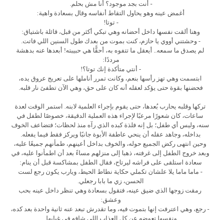
- أنت بجد موجود؟ أنا مش بحلم.
أغمض عينه وهو يحاول التقاط أنفاسه وقال بسعادة واهية:
- توتا!
وهنا ألقت نفسها داخل أحضانه وهي تبكي أكثر من قبل، قائلة باشتياق:
- وحشتني أووي يا حازم، كنت بموت من بعدك طول السنين اللي فاتت.
لم يصدق ما سمعه.. أيعقل ما تتفوه به، أحقًّا هي حبيبته! أبعدها عنه بدهشة
مرددًا:
- أنتي متأكدة إنك توتا؟!
ابتسمت وهي تهز رأسها بنعم، وكانت تمرر أناملها على تعريج عروق يده،
فحضنها بقوة حتى يؤكد لعقله أنه كان على حق، وهي الآن تطفئ نار قلبه.
تركها وقلبه يحارب بُعدها، حتى يقوم بإجراء العلمية لابنه. استمر الوقت لعدة
ساعات، كان شعورًا مرعبًا لإجراء هذه العملية الدقيقة، خصوصًا لطفل في
سنه، وليس أي طفل؛ بل إنه فلذة كبده الذي رآه منذ لحظات؛ فتضاعف الخوف
بداخله، وجاهد عقله أن ينحي عاطفة الأبوة جانبًا ويركز فقط فيما يفعله.
وحين انتهى ركض الجميع حوله، والخوف بداخل أعينهم، طمأنهم جميعًا عليه،
وبعد خروج الطفل إلى غرفته، ذهبا إلى منزلهم مساءً بعد أن اطمأنوا عليه، في
سعادة استلقى على فراشه ليرتاح، فقال الطفل بمشاكسة قبل أن ينام:
- ماما ماما يلا علشان تكملي حكاية نطاط الحيط، ويارب يكون رجع لست
الحسن، زي ما بابا رجعلي.
رمقت زوجها الذي ضيق عينه، فتقول بسعادة وهي تنظر داخل عينه بحب
وعشق:
- رجع، وهي اعترفت إنها بتموت فيه، وما تقدرش تبعد عنه ثانية واحدة بعد كده،
ونفسها تعوضه عن كل العذاب اللي شافه في غيابها.