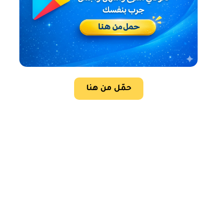
حمّل من هنا