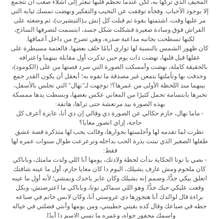
المخيف الذي تركها به، لكن عندما تحطم قلبها تبعثر إلى أشلاء صعب أن تتجمع
إلا بوجود الأحباب. وفجأه توقفت عن النحيب والتفكير ونهضت تمسك ثيابه التي
مر عليها وقت، اشتمتها بقوة ثم قبلت كل إنش بـ(التيشيرت)، ثم وضعته على
الفراش فوق وسادة صغيرة فشكلت شكل جسد، ابتسمت لتصرفها الساذج،
لكنها تسطحت بجانبه مداعبة صدره، وهي تصرخ من داخل أعماقها.
كان ظهور الشمس بالنسبة لها تواري أيامًا خلف بعضها، فالعتمة مسيطرة على
عقلها قبل قلبها، نهضت ذات يوم حين تذكرت أول مقابلة بينهما واعترافه
بالحقيقة كاملة، نهضت وأمسكت الصورة التي سرد قصتها من على (الكومود)،
وحدقت بها وتأملتها بتمعن غير مصدقة ما تفوه به؛ أيعقل أن يكون القدر جمع
بينهما منذ اللحظة الأولى من عمرها؟! توجهت لـ"نهال" التي تجلس بالأسفل،
تخبرها بابتسامة تحمل كثيرًا من المعاني عكس بعضها، وبسطت يدها ممسكة
بهذه الصورة بيد مرتعشة حتى تراها، هاتفة:
- ماما نهال، حازم حكالي عن الصورة دي وقالي إن دي أنا، عايزة أعرف كل
حاجة، إزاي اتصور معايا؟
نظرت لما تقدمه لها وأجلستها بجوارها، وقالت بحب لها متذكرة قصة عشق
طفلها الصغير الذي نبتت بذرة الحب بداخله وترعرعت طوال سنوات عمره لها
فقط:
- بصي يا توتا الحكاية بدأت لحظة ولادتك، يومها أنا اللي ولدت مامتك، وباباكي
كان ملخوم ومش عارف يشيلك، اليوم دا كان معايا حازم، أول ما عينه شافتك
اتعلق بيكي جدًّا، وصمم إنه يشيلك وكان عايز ياخدك ويمشي؛ لأنه أول ما عينه
وقعت عليكي حبك جدًّا. وهو اللي سماكي توتا، وباباكي ما اعترضتش، وبكل
براءة قال لوالدك أنا هتجوزها دي عروستي أنا، وكان لابس خاتم في صباعه
حطه في صباعك وقال كده بقيتي خطيبتي، ومن يومها وأنتي فضلتي في خياله
واسمك محفور جواه، وعمره ما نسي الاسم دا أبدًا.