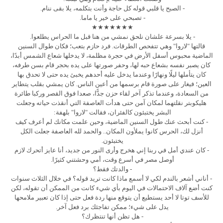
- الصبح يا قلبي قوله كل حاجة وأنت بتكلمه، يلا بقى ننام.
- تصبحي على خير يا ماما.
★★★★★★★
- يلا بسرعة علشان نلحق نمشي من هنا قبل ما الحراس يطلعوا.
قالتها "لاروا" وهي تتفحص الطرقات. فرد حازم بتعب؛ فكان طوال السنين
الماضية محبوس أسفل الأرض في حجرة مظلمة، لا يدخلها شعاع الشمس أبدًا،
كان يصبر نفسه بشعاع حبه لها، وحفر صورتها على يده بحجر قام بسن طرفه،
كان يتأملها ليلًا ونهارًا وعندما يدخل عليه أحدهم يخبئ يده حتى لا تحدق بها
العين؛ فيغار على صورة قام برسمها من أعين الناس. كان يمشي بقلب يتطاير
من السعادة، وعندما تذكر آخر لقاء حزن جدًّا، صعدا فوق القصر وركبا طائرة
هليكوبتر نقلتهما لمكان آمن حتى هدأت العاصفة التي أنقذت حياته وجعلت
البشر يختبئون كالفئران، فقالت "لاروا" بلهفة:
- كنت أبحث عنك طول السنين الماضية، وحين علمت مكانك لم أعرف كيف
أنزل لك، الحرس كانوا يملأون المكان.. والحمد لله العاصفة جعلت الكل
يختبئون.
- كان عندي أمل في ربنا إني هخرج وأرى النور من جديد، أنا عايز أتحرك لازم
أوصل مصر في أسرع وقت، أمي وحشتني كثيرًا.
- والدتك فقط؟
- أناني أشعر بالندم لكي لا أسمع ماذا كانت تريد قوله؟ في خلال الثلاث سنوات
كنت أضع آلاف الاحتمالات في اليوم بأي شيء كانت من الممكن أن تقوله، لكن
للأسف توتا لا أحد يستطيع أن يتوقع منها ردة فعل حتى إذا كان تعبير ملامحها
يدل على شيء؛ ممكن تفاجئك برد فعل آخر.
- هل تظن أنها تنتظرك؟