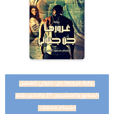
رواية غرورها جن جنوني الفصل
السابع والعشرون 27 والاخير بقلم
ابتسام محمود