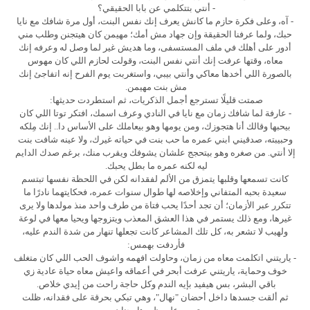
- أنتي بتتكلمي عن بابا الحقيقي؟
- آه، وعلى فكرة حازم ما كانش يعرف إنك نفس البنت، أول مرة شافك مع نايا
حبك، ولما عرفنا الحقيقة وإن جهاد مش أمك؛ مهيمن كان هيتجنن وطلب مني
أدور على أهلك في ملف المستسفى، وما هديش غير لما وصل له وعرفه إنك
معاه، وقتها عرفت إنك أنتي نفس البنت، وقولت لحازم اللي كان مهوس
بالصورة اللي أخدها معاكي وأنتي بيبي، واستغربت يوم الفرح إنه اتفاجئ إنك
مش بنت مهيمن.
صمتت قليلًا تسترجع أجمل الذكريات، ثم استطردت حديثها:
- عارفة لما شافك زمان مع نايا في النادي وعرف اسمك، افتكر توتا اللي كان
بيحبها وقالك أنا هتجوزك، ومن يومها وهو بيعاملك على الأساس دا.. إنك مِلكه
وحبيبته، صدقيني ابني عمره ما حب بنت في حياته غيرك، ولا عينه شافت بنت
إلا أنتي. من صغره وهو بيتحجج علشان يشوفك ويقرب منك، برغم صدك الدايم
ليه لكنه عمره ما بطل يحبك.
كانت تسمعها وقلبها يتمزق من الألم لفقدانه لكن في اللحظة نفسها تبتسم
سعيدة بحبه المتفاني وإخلاصه لها طوال سنوات عمره، فحكايتهما نادرًا ما
تتكرر عبر الأزمان؛ أن تجد أحدًا يحب فتاة من طرف واحد منذ مولدها ولا يرى
غيرها، ومع ذلك يستمر في هذا العشق المعذب ويتزوجها ويحيا معها في لوعة
ولهيب لا تشعر به، كل تلك المشاعر كانت تجعلها تنهار من شدة الندم عليه،
فأردفت بهمس:
- ياريتني اتكلمت معاه من زمان، وحاولت افهمه واشوف الحب اللي كان متغلف
خوف وحماية، ياريتني عرفت أبحر في أعماقه واعيش معاه حياة عادية زي
باقي البشر، بس هيفيد بإيه الندم وكل حاجة راحت من إيدي خلاص.
ثم ألقت جسدها داخل أحضان "نهال"، وهي تبكي بحرقة على فقدانه، ظلت