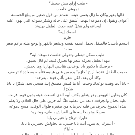
- طيب إزاي مش بتعيط؟
- دموعي خلصت.
قالها بقهر وكان ما زال يغمي عينه، انصدم من قول صغير لم يبلغ الخمسة
أعوام، ويقول إن دموعه انتهت. أشفق على حاله وشكر دموعه التي تهون عليه
أوجاعه ولم تتخلَ عنه، حدث الطفل بهدوء:
- اسمك إيه؟
- حازم.
ابتسم بأسى؛ فالطفل يحمل اسمه نفسه ويشعر بالقهر والوجع مثله برغم صغر
سنه:
- طيب ممكن تبصلي وتقولي خلصت دموعك ليه؟
تنهد الطفل بحرقة شعر بها تخترق قلبه، ثم قال بضيق:
- يرضيك يا دكتور بابا يوعدني يقابلني النهاردا وما يجيش..
صمت الطفل عندما أزاح "حازم" يده من على عينيه، فتأمله بسعادة لا توصف
وكاد أن يقف لكن شعر بألم، فهتف بفرحة:
- بابا أنت وفيت بوعدك وجيت، أنا ما كنتش مصدق إنك هتيجي بجد، شكرًا يا بابا
شكرًا.
كان يحاول النهوض وهو يتعلق بكتف أبيه الذي اتسعت عينه بدون فهم، فربت
عليه بحنان وانجرفت دمعة من مقلتيه ظنًّا أنه حزين على حال الغلام، ولا يعلم
هذه الدموع تنجرف من قلبه لحرمانه من صغيره طوال الوقت، مسح دموعه
سريعًا وهو يجلسه على الفراش بلطف، ويخبره:
- عايزك ترتاح واعتبرني بابا.
- أعتبرك إيه بس.. أنت بابا حبيبي، ما تحاولش تختبرني يا بابا.
- أنا؟!
قالها بدهشة، فأمسك الطفل سلسلة بها صورة والده وقال: