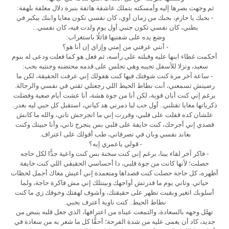
ثم وجهت بصرها إليه وأمسكته بتملك عاشقة هاتفة بنبرة دلال مغلفة بلهفة:
- بحبك يا حازم، بحبك من زمان أوي، كان نفسي تكون معايا وابنك بيكبر في
بطني، كان نفسي تكون جنبي أول يوم ولدت فيه، كان نفسي...
وضع يده على شفتيها قائلًا باستغراب:
- أنتي عرفتي من إمتي وإزاي إن أنا هو؟
أحكمت غطاء ابنها عليه وقبلته على رأسه، ثم فعل هو كما فعلت ودعى له بنوم
سعيد، ونزلا للأسفل تجيبه وهي تجلس على قدمه محتضنه وجنتيه بحب:
- ساعة آخر مرة كنت شوفتك فيها كنت هقولك إني عرفت الحقيقة، لكن ما
رضيتش تسمعني، أنت نطاط الحيط اللي رجعتلي ثقتي في نفسي والرجالة.
برغم إني كنت أبان قوية، لكن أنا من جوة هشة، أنا عشت أيام صعبة وفضلت
ذكرياتها معايا تقتلني.. أول حب ليا دمرني هد كياني، استقبل كل حبي ليه بغدر..
علشان كده قفلت على قلبي، وقررت إني ما اتجرحش تاني، والله ما كانش
قصدي إني أجرحك، كنت خايفة على قلبي بس ينجرح تاني، وأنا حبيتك وكنت
بعاند نفسي وبان في تصرفاتي، طب أقولك على اعتراف.
- قولي ياعمري إيه؟
- فاكر آخر لقاء بينا، برغم إني كنت سخنة بس كنت واعية جدًّا لكل حاجه
حصلت؛ لأنها كانت من جوة قلبي، دا أحساسي الحقيقي اللي كنت خايفة
أظهره، كل حاجة حصلت كنت قصداها ومتعمدة إني أعيش معاك أجمل لحظات
حياتي. وتاني يوم ما قدرتش أواجهك وبينتلك إني مش فاكرة حاجة، ولما
أسلوبك اتغير وبقيت تظهر على حقيقتك، وأشوف لهفتك وخوفك زي ما كنت
نطاط الحيط.. كنت ناوية أعترف بحبي.
تهلل وجهه بالسعادة، والتمعت عيناه من اعترافها، الذي جعل قلبه ينبض من
جديد، كاد أن يغمى عليه من شدة الفرحة؛ أحقًّا كل ما شعر به من سعادة في