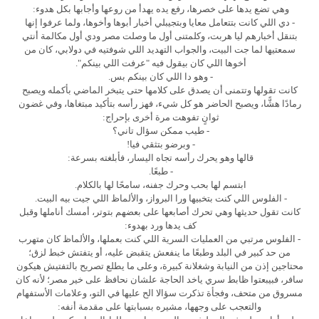
وهي تضع يدها على خصرها، رفع يده يهدأ من روعها وأجابها بكل هدوء:
- دي اللي كانت بتتعامل معايا وبتجيبلي أخبار أبوها وأخوها، ولما عرفوا إنها
بتنقل أخبارهم ليا هربت، وكلمتنى أول ما وصلت مصر ودي أول مكالمة أنتي
سمعتيها لما جت البيت، والجواب التهديد اللي شوفتيه في دولابي، كان من
أخوها اللي كان بيقول فيه "عرفت اللي بينكم".
- وهو دا اللي كان بينكم بس.
كانت تقولها وتتمنى أن يصدق على كلامها حتى يتبخر الماضي بأكمله ويصبح
رمادًا هشًّا، ويصبح الحاضر هو كل شيء، فهز رأسه بتأكيد مبتغاها، وفي غضون
ثوانٍ تفوهت مرة أخرى بإحراج:
- طيب ممكن سؤال تاني؟
- وبرضو بتثقي فيا!
قالها وهو يحرك رأسه تجاه اليسار، فأبلغته بسرعة:
- طبعًا.
ابتسم لها بحب وحرك جفنه، سامحًا لها بالكلام.
- الفلوس اللي كنت بتخبيها ورا البرواز، والألماظ اللي جيت بيه البيت.
كانت تقول حديثها وهي تحرك أصابعها على بعضهم بتوتر، أمسك أناملها وقبل
كف يدها ورد بهدوء:
- الفلوس مرتبي من العمليات السرية اللي كنت بعملها، والألماظ كان متهرب
من حد كبير في البلد وطبعًا ما ينفعش يتقبض عليه، أو يتفتش خبط لزق؛
محتاجين إذن من النيابة وشغلانة كبيرة، وعلى ما يطلع تصريح بالتفتيش هيكون
سافر، فبيبعتوا ظابط سري ياخد الحاجة علشان نحافظ على خير مصر؛ لأنه كان
مسروق من متحف، وفجأة تذكرت سؤالا الح عليها في التو، وعلامات الأستفهام
والتعجب على وجهها، مشيره بسبابتها على مقدمة أنفه: