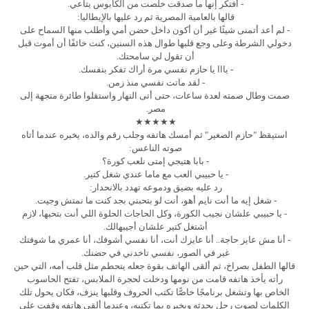
- أفتكر إنها ما صدقت خلصت من الكابوس بتاعي.
قالها بالعامية المصرية ثم رد عليها بالإيطاليا:
- لم أعد أتمنى شيئًا غير أن أكون داخل حضن أمي وأطلب منها السماح على
دخولي الشرطة وعلى وجع قلبها طوال هذه السنين، كنت خائفًا أن أموت قبل
أن تقول لي سامحتك.
- يااا يا حازم نفسي مرة أراك تفكر بنفسك.
- لقد ماتت نفسي منذ زمن.
صمت وطال صمته لعدة ساعات، حتى أتى النهار واستقلوا طائرة متجهة إلى
مصر.
★★★★★
استيقظ "حازم الصغير" ثم أمسك هاتفه وجلب رقم والده، يخبره عندما أتاه
صوته الناعس:
- بابا هتيجي إمتى نلعب كورة؟
- يا حبيبي العب مع ماما عندي شغل كتير.
رد عليه بضيق ودموعه تهدد بالانحدار:
- شغل إيه ما أنت نايم أهو، أنت لو بتحبني بجد كنت ما نمتش وجيت.
- يا حبيبي علشان نجيب الكورة، وكل الحاجات الحلوة اللي أنت بتحبها، لازم
أشتغل كتير علشان أجيبهالك.
- أنا مش عايز حاجة.. أنا عايزك أنت، أنا نفسي أشوفك، أنا عمري ما شوفتك
غير في الصور، نفسي تاخدني في حضنك.
قالها الطفل بصراخ، ثم ألقى الهاتف بقوة جعله يتحطم مثل قلب أمه، التي حين
رأته يأخذ هاتفه قامت من نومها ودخلت لحجرة الملابس، تفتح الحاسوب
الخاص بها وتشغل برنامجًا خاصًّا تكتب الحروف وقلبها ينزف، فكان يحول تلك
الكلمات لصوت رجل يحدثه ويخبره بما تكتبه، وعندما ألقى هاتفه وقفت على