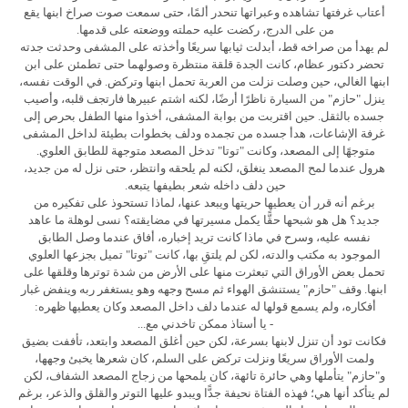
أعتاب غرفتها تشاهده وعبراتها تنحدر ألمًا، حتى سمعت صوت صراخ ابنها يقع
من على الدرج، ركضت عليه حملته ووضعته على قدمها.
لم يهدأ من صراخه قط، أبدلت ثيابها سريعًا وأخذته على المشفى وحدثت جدته
تحضر دكتور عظام، كانت الجدة قلقة منتظرة وصولهما حتى تطمئن على ابن
ابنها الغالي، حين وصلت نزلت من العربة تحمل ابنها وتركض. في الوقت نفسه،
ينزل "حازم" من السيارة ناظرًا أرضًا، لكنه اشتم عبيرها فارتجف قلبه، وأصيب
جسده بالثقل. حين اقتربت من بوابة المشفى، أخذوا منها الطفل بحرص إلى
غرفة الإشاعات، هدأ جسده من تجمده ودلف بخطوات بطيئة لداخل المشفى
متوجهًا إلى المصعد، وكانت "توتا" تدخل المصعد متوجهة للطابق العلوي.
هرول عندما لمح المصعد ينغلق، لكنه لم يلحقه وانتظر، حتى نزل له من جديد،
حين دلف داخله شعر بطيفها يتبعه.
برغم أنه قرر أن يعطيها حريتها ويبعد عنها، لماذا تستحوذ على تفكيره من
جديد؟ هل هو شبحها حقًّا يكمل مسيرتها في مضايقته؟ نسى لوهلة ما عاهد
نفسه عليه، وسرح في ماذا كانت تريد إخباره، أفاق عندما وصل الطابق
الموجود به مكتب والدته، لكن لم يلتقِ بها، كانت "توتا" تميل بجزعها العلوي
تحمل بعض الأوراق التي تبعثرت منها على الأرض من شدة توترها وقلقها على
ابنها. وقف "حازم" يستنشق الهواء ثم مسح وجهه وهو يستغفر ربه وينفض غبار
أفكاره، ولم يسمع قولها له عندما دلف داخل المصعد وكان يعطيها ظهره:
- يا أستاذ ممكن تاخدني مع...
فكانت تود أن تنزل لابنها بسرعة، لكن حين أغلق المصعد وابتعد، تأففت بضيق
ولمت الأوراق سريعًا ونزلت تركض على السلم، كان شعرها يخبئ وجهها،
و"حازم" يتأملها وهي حائرة تائهة، كان يلمحها من زجاج المصعد الشفاف، لكن
لم يتأكد أنها هي؛ فهذه الفتاة نحيفة جدًّا ويبدو عليها التوتر والقلق والذعر، برغم