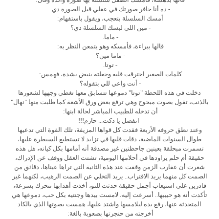
- ده أنا حافر صورتك في عقلي قبل الصورة دي.
أمسك السلسلة بتعجب، ويقول باستفهام:
- مين اللي لبسك السلسلة دي؟
- ماما.
قالها ببراءة، فأمسكه وهو يتمعن النظر به:
- ماما مين؟
- توتا.
كلمات الصغير اخترقت قلبه وجعلته ينبض بشدة، فهمس:
- أنت واعي للي بتقوله؟
دخلت في هذه اللحظة "توتا" دموعها تتسابق معها تغطي وجهها لشعورها
بالذنب، تقول بصوت مبحوح وهي ترفع بعض ورق الأشعة كما طلبت منها "نهال"
أن تدخله للطبيب المباشر لحالة ابنها:
- اتفضل يا دكت... حازم!!!
وعند نطق حروفه الأربعة فقدت كل قواها المزيفة، تلك القوة التي تدعيها
طوال السنوات الماضية، دقات قلبها في تزايد لا تستطيع السيطرة عليها،
تسمرت مبحلقة بعينين جاحظتين غير مصدقة أنه أمامها بكل كيانه، هل هذه
حقيقة أم حلم يراودها في أحلامها اليومية، تشتت العقل ووقف عن الإدراك،
شعرت أن عقارب الزمن وقفت عند هذه الثانية التي تراها عيناها، دقائق من
الصمت كل منهما يريد الاقتراب.. يريد التخلي عن الصمت الرهيب، لكنهما غير
قادرين على استيعاب أجمل حقيقة حدثت للتو، أخذت أهدابها تتحرك بسرعة،
تأكدت أنه هو حبيبها.. أسرعت إليه، لامست بيدها وجنتيه بكل حب، دموعها هي
المتحدثة عنها، رفع يده ليلامسها واشتد عليها، همست بصوتها الذي بالكاد
أخرجته من حنجرتها بصعوبة بالغة: