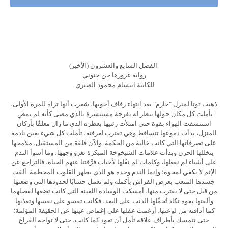
الفصل السابع والعشرون (الأخير)
رواية غرورها جن جنوني
للكاتبة ابتسام محمود الصيري
ذهبت توتا لمنزل "حازم" بعد انتهاء زفاف أخويها، شعرت أنها تراه للمرة الأولى،
تأملت كل مكان حولها تنظر له بفرحة مستبشرة بالذي مضى كأنه لم يمضِ.
استنشقت الهواء بقوة حتى امتلأت رئتيها بعطره الذي ما زال معلقًا بأركان
المنزل، بدأت دموعها تتساقط وهي تقترب لغرفته، تأملت كل شيء بعين نادمة
على تصرفاتها التي كانت خالية من الحكمة. والآن قلقة من المستقبل، ملامحها
يتخللها الحزن وبدأت علامات الشيخوخة المبكرة تغزو وجهها، وما أسوأ الندم
على أشياء لم نفعلها، وكلمات لم نقُلها لأحباب فرَّقتنا عنهم الحياة، فالتراجع عن
الإثم لا يكفي لمحوه؛ وإنما الندم وحده هو الذي يطهر القلوب المحطمة. ألقت
جسدها المتعب بعرض الفراش بأكمله ولم تعمل حسابًا لحدودها التي وضعتها
من قبل حتى لا يقترب منها، أمسكت الوسادة اللعينة التي كانت تضعها لفصلهما
وألقتها بقوة تكاد تُحمِّلها الذنب على البعد، فكانت تقسو على نفسها وتعذبها
كما أذاقته من لوعتها، أرغمت عقلها على إغماض عينها عن الحقيقة المؤلمة؛
حتى تتمسك بأطراف علاقة تأمل أن تعود كما كانت، حتى لا تواجه الفراغ