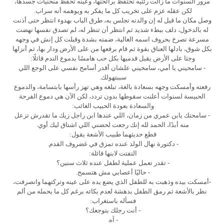
مرور السنوات ما زالت رئتيه تحتفظ برائحتها، وعينه تحفظ منحنيات جسدها،
لكن عقله عزم على تخريب كل ما يفكر به ويوهمه أنه سراب.
وصل مكان ما قيل له إن والدته تجلس به، طرق الباب بهدوء انتظر حتى أذنت
له بالدخول، دلف ببطء شديد ثم انتظر أن تنظر له، لم تصدق نفسها نهضت
مسرعة تصرخ بحروف اسمه الغالية، ضمته بشدة وقبلت كل إنش في وجهه
بكل شوق، بادلها العناق بقوة ثم قام برفعها من على الأرض ودار بها، ثم أنزلها
وجثا على الأرض يقبل قدميها بكل حب هامسًا بدموع الندم قائلًا:
- سامحيني يا أمي، سامحيني علشان أقدر أسامح نفسي على الوجع اللي
سببتهولك.
رفعته وأمسكت وجهه بسعادة بالغة، تبلغه وهي تهز رأسها بابتسامة، والدموع
الحبيسة لسنوات أعلنت سقوطها بدون تردد، لكن الآن هي دموع الفرحة
والسعادة بعودة الحبيب الغائب:
- سامحتك يابن عمري من زمان، اللي عندها ابن راجل زيك ما تقدرش تزعل
منه أبدًا، الحمد لله إنك رجعت لحضني اللي اشتاق ليك أوي.
قطع حديثهما طبيب الأشعة يقول:
- دكتورة نهال الولد عنده تمزق في غضروف القدم.
التفتت لابنها قائلة:
- تقدر تعمل عملية لطفل عنده ثلاث سنين؟
- حاليًا أعصابي مش هتسمح.
-أمسكت بيده وذهبت به للطفل الذي يضع يده على عينه وتركتهما وانصرفت،
نظر بالأشعة ثم رمق الطفل بدهشة لعدم بكائه برغم كل ما يحمله من ألم
فسأله باستغراب:
- أنت رجلك بتوجعك؟
- آه.