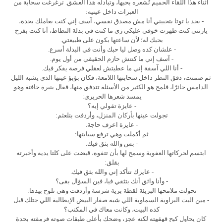
أثناء هذا اللقاء الحميم تُشعره بحبها، وتبادله هذا العشق. ترغرغت سحابة من
العبرات داخل عينيه:
- بجد يا توتا بتحبيني أنا مش مصدق نفسي، آسف إني كنت بعاملك بحدة،
يارتني كنت ظهرت خوفي عليكي زي ما كنت في بدلة النطاط، أنا كنت بفرح
بحبك له؛ لأن ساعتها بكون على طبيعتي.
- علشان كده وصل ليا حبك وأنت في البدلة أسرع.
- آسف إني ما كنتش حازم الحقيقي من أول يوم.
- أنا اللي آسفة إني ما عطيتش لعقلي فرصة يفكر فيك.
ثم صمتت، دقق النظر داخل سحابتها اللامعة، فكان بؤبؤ عينها الذي يشبه الليل
الدامس حائرًا، فلمح هو الكثير من الأسئلة تتدفق منها، فقال بنبرة خافتة وهو
يمسد شعرها الحريري:
- عايزة تقولي إيه؟
تجولت عينها بأركان المنزل، وأردفت بتلعثم:
- عايزة اعرف حاجة.
ثم أكملت وهي ترفع سبابتها:
- بس والله بثق فيك.
ابتسم لحركاتها العفوية وسمح لها بأن تتفوه، قبضت على كلتا يديه وأخبرته
بقلق:
- عايزك تتأكد إني والله بثق فيك.
- وأنا واثق أنك بتثقي فيا، فين السؤال بقى؟
تحولت ملامحها البريئة لقطة برية شرسة وأردفت وهي تلوح بيدها:
- مين البت البراوية السماوية اللي شبه صفار البيض الإيطالية اللي جتلك قبل
كده البيت، وكانت معاك في المكتب؟
كان يحاول كبح قهقهته لكنه عجز، وضحك بأعلى طبقات صوته فرمقته بحدة