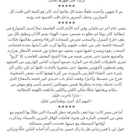
تربت على ظهرها بحنان.
★★★★★
مر 8 شهور، وأنجبت طفلًا يشبه كل ملامح أبيه، كان هو النبتة التي قلبت كل
الموازين، وجعل السرور يدخل قلب الجميع عند رؤيته.
★★★★★
مضى عام آخر ثم عامان، وفي أحد الأيام كانت العاصفة تملأ إحدى الشوارع في
إيطاليا، كان يومًا لم تطلع به شمس، صوت الهواء يصم الآذان ويطيح بكل من
يقف خارج المنزل، والسحب تفترش السجادة الزرقاء وتخفي معالمها، فكانت
السماء غاضبة على من غطت عليهم، وكأنها كزت على أنيابها بشدة فتتصادم
السحب بقوة ويصدح عقبها صوت مخيف مع شعاع نور، فتشتد الأمطار بغزارة،
والجميع يختبئ حتى يحمي نفسه من هذا الشبح المخيف الغاضب، إلا "لاروا"
تجري بالطرقات الفارغة من المارة، تسمع أصوات الناس الهاربون من الصقيع،
وهم يخبطون الكؤوس ببعضها، حتى يشعروا بالدفء، لكنها لم تكن تبالي لأي
شيء حتى الشتاء القارس بالبرودة، من كثرة لهفتها كانت تشعر بالسخونة
تخرج من جسدها. وأخيرًا، وقفت أمام باب حديدي كبير فتحته بالمفتاح الذي
كانت تحمله، وجدته ينتظرها بعينين منهمكتين ابتسم بأسى وهو ينهض من
مكانه ويعانقها عناقًا يحكي الكثير والكثير، فأبلغته باللهجة الإيطالية:
- عذرًا تأخرت عليك.
- المهم أنكِ أتيتِ، وطمأنتني عليكِ.
★★★★★
أما في مصر كانت توتا تقف بالشرفة تنظر للسماء التي تتلألأ بها النجوم مع
بعض من السحب المارة في هدوء، فتأملت الهلال المزين بالسماء، وتذكرت
أوقاتها البسيطة مع حبيبها، فحدثت القمر متسائلة:
- قول لي يا قمر زماني هل ما زال حبيبي يتذكرني، أم أصابه اليأس حقًّا وتركني