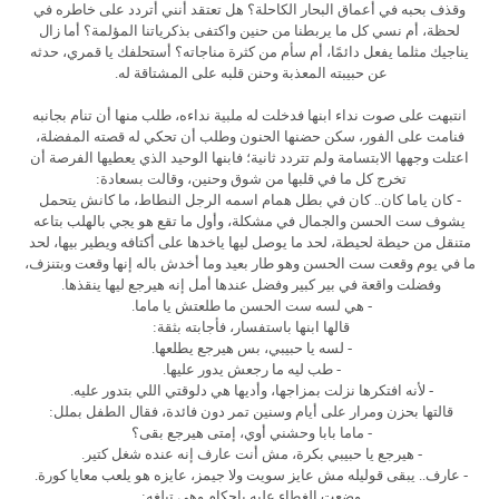
وقذف بحبه في أعماق البحار الكاحلة؟ هل تعتقد أنني أتردد على خاطره في
لحظة، أم نسي كل ما يربطنا من حنين واكتفى بذكرياتنا المؤلمة؟ أما زال
يناجيك مثلما يفعل دائمًا، أم سأم من كثرة مناجاته؟ أستحلفك يا قمري، حدثه
عن حبيبته المعذبة وحنن قلبه على المشتاقة له.
انتبهت على صوت نداء ابنها فدخلت له ملبية نداءه، طلب منها أن تنام بجانبه
فنامت على الفور، سكن حضنها الحنون وطلب أن تحكي له قصته المفضلة،
اعتلت وجهها الابتسامة ولم تتردد ثانية؛ فابنها الوحيد الذي يعطيها الفرصة أن
تخرج كل ما في قلبها من شوق وحنين، وقالت بسعادة:
- كان ياما كان.. كان في بطل همام اسمه الرجل النطاط، ما كانش يتحمل
يشوف ست الحسن والجمال في مشكلة، وأول ما تقع هو يجي بالهلب بتاعه
متنقل من حيطة لحيطة، لحد ما يوصل ليها ياخدها على أكتافه ويطير بيها، لحد
ما في يوم وقعت ست الحسن وهو طار بعيد وما أخدش باله إنها وقعت وبتنزف،
وفضلت واقعة في بير كبير وفضل عندها أمل إنه هيرجع ليها ينقذها.
- هي لسه ست الحسن ما طلعتش يا ماما.
قالها ابنها باستفسار، فأجابته بثقة:
- لسه يا حبيبي، بس هيرجع يطلعها.
- طب ليه ما رجعش يدور عليها.
- لأنه افتكرها نزلت بمزاجها، وأديها هي دلوقتي اللي بتدور عليه.
قالتها بحزن ومرار على أيام وسنين تمر دون فائدة، فقال الطفل بملل:
- ماما بابا وحشني أوي، إمتى هيرجع بقى؟
- هيرجع يا حبيبي بكرة، مش أنت عارف إنه عنده شغل كتير.
- عارف.. يبقى قوليله مش عايز سويت ولا جيمز، عايزه هو يلعب معايا كورة.
وضعت الغطاء عليه بإحكام وهي تبلغه: