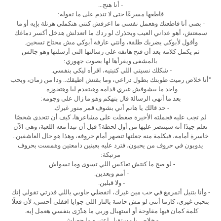
- أنا هتج...
قاطعها مسرعًا حتى لا تندم على ما تقوله:
- بصي أنا قاطعتك وهعمل نفسي ما اعرفش كنتي هتكملي هرتلة بإيه أو ما
سمعتش، أهو عداني العيب وبحذرك لو ردك ما اتعدلش هدخل أكسر دماغك
وأقول لأبوكي يضربك طلقة، وأنتي عارفة أبوكي مش محتاج تسخين.
ثم يكمل كلامه بعد أن فتح هاتفه على رسالتها التي أرسلتها وهو جالس
بالمشفى ويقرأها لها بصوت جهوري:
- شكلك نسيتي اللي كتبتيه، اقرأه ليكي بنفسي.
"أنا خلاص رميت طوبتك بطول دراعي، وما بقتش اطيقك.. ودا من زمان، وبحب
واحد ما بيشوفش غيري قدامه وهيتقدم ليا وهتجوزه.
بعد ما أنهى الرسالة قال بتهكم وهو ما زال على وجومه:
- حد قالك يا هانم أني بشوف قمر منور غيرك.
لم تجب عليه فجملته الأخيرة ضغطت على مشاعرها، كيف أن تتحدى شخصًا
تعلم جيدًا أنه سينتصر عليها من أول لحظة؟ قبل أن تبدأ معه اللعبة، وهي الآن
خاسرة أمامه، فبكلمة منه جعلتها تنصهر أمام حروفه، وهذا هو حال العاشقين..
يذوبون في حروف من يحبون، فترد عليه بعينين دامعتين وهمست بحروف
مرتبكة:
- لو صح ما كنتش تعاكس اللي تسوى وما تسواش.
- أمم وبعدين.
- ولا قبلين.
- وأنا بتنيل أتمرمغ في حب مين غيرك، اتفضلي جاوبي ياللي قدرتي تقولي إنك
بتحبي غيري، كارما أنتي لو مش حاسة بالنار اللي جوايا اقفلي أحسن، لأن فعلًا
كلمة كمان فيها مقاوحة أو استهبال وربي ما هدْرَى بنفسي هعمل إيه.
- خلاص يا مستقبل اعتبره ما حصلش.