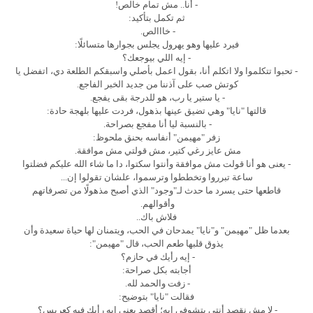
- أنا.. مش تمام خالص!
ثم تكمل بتأكيد:
- خااالص.
فيرد عليها وهو يهرول يجلس بجوارها متسائلًا:
- إيه اللي بيوجعك؟
- تحبوا تتكلموا ولا اتكلم أنا، بقول اعمل بأصلي واسبقكم الطلعة دي، اتفضل يا
كوتش صب على آذننا من جديد الخبر الفاجع.
- يا ستير يا رب، هو للدرجة بقى يفجع.
قالتها "نايا" وهي تضيق عينها بذهول، فردت عليها بلهجة حادة:
- بالنسبة ليا أنا مفجع بصراحة.
زفر "مهيمن" أنفاسه بحنق ملحوظ:
مش عايز رغي كتير، مش قولتي مش موافقة.
- يعنى هو أنا قولت مش موافقة وأنتوا سكتوا، دا ما شاء الله عليكم فضلتوا
ساعة تبرروا وتخططوا وترسموا، علشان تقولوا إن...
قاطعها حتى يسرد ما حدث لـ"وجود" الذي أصبح مذهولًا من تصرفاتهم
وأقوالهم.
فلاش باك..
بعدما ظل "مهيمن" و"نايا" يمدحان في الحب، ويتمنان لها حياة سعيدة وأن
يذوق قلبها طعم الحب، قال "مهيمن":
- إيه رأيك في حازم؟
أجابته بكل صراحة:
- زفت والحمد لله.
فقالت "نايا" بتوضيح:
- لا مش نقصد أنتي بتشوفي إيه؛ أقصد يعني إيه رأيك فيه كعريس؟