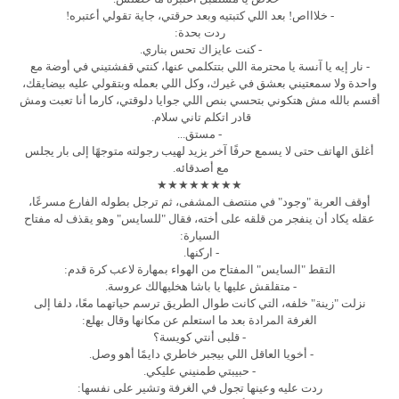
- خلاااص! بعد اللي كتبتيه وبعد حرقتي، جاية تقولي أعتبره!
ردت بحدة:
- كنت عايزاك تحس بناري.
- نار إيه يا آنسة يا محترمة اللي بتتكلمي عنها، كنتي قفشتيني في أوضة مع
واحدة ولا سمعتيني بعشق في غيرك، وكل اللي بعمله وبتقولي عليه بيضايقك،
أقسم بالله مش هتكوني بتحسي بنص اللي جوايا دلوقتي، كارما أنا تعبت ومش
قادر اتكلم تاني سلام.
- مستق...
أغلق الهاتف حتى لا يسمع حرفًا آخر يزيد لهيب رجولته متوجهًا إلى بار يجلس
مع أصدقائه.
★★★★★★★★
أوقف العربة "وجود" في منتصف المشفى، ثم ترجل بطوله الفارع مسرعًا،
عقله يكاد أن ينفجر من قلقه على أخته، فقال "للسايس" وهو يقذف له مفتاح
السيارة:
- اركنها.
التقط "السايس" المفتاح من الهواء بمهارة لاعب كرة قدم:
- متقلقش عليها يا باشا هخليهالك عروسة.
نزلت "زينة" خلفه، التي كانت طوال الطريق ترسم حياتهما معًا، دلفا إلى
الغرفة المرادة بعد ما استعلم عن مكانها وقال بهلع:
- قلبى أنتي كويسة؟
- أخويا العاقل اللي بيجبر خاطري دايمًا أهو وصل.
- حبيبتي طمنيني عليكي.
ردت عليه وعينها تجول في الغرفة وتشير على نفسها: