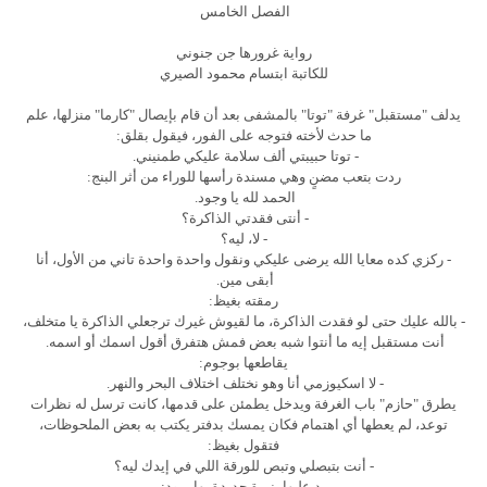
الفصل الخامس
رواية غرورها جن جنوني
للكاتبة ابتسام محمود الصيري
يدلف "مستقبل" غرفة "توتا" بالمشفى بعد أن قام بإيصال "كارما" منزلها، علم
ما حدث لأخته فتوجه على الفور، فيقول بقلق:
- توتا حبيبتي ألف سلامة عليكي طمنيني.
ردت بتعب مضنٍ وهي مسندة رأسها للوراء من أثر البنج:
الحمد لله يا وجود.
- أنتى فقدتي الذاكرة؟
- لا، ليه؟
- ركزي كده معايا الله يرضى عليكي ونقول واحدة واحدة تاني من الأول، أنا
أبقى مين.
رمقته بغيظ:
- بالله عليك حتى لو فقدت الذاكرة، ما لقيوش غيرك ترجعلي الذاكرة يا متخلف،
أنت مستقبل إيه ما أنتوا شبه بعض فمش هتفرق أقول اسمك أو اسمه.
يقاطعها بوجوم:
- لا اسكيوزمي أنا وهو نختلف اختلاف البحر والنهر.
يطرق "حازم" باب الغرفة ويدخل يطمئن على قدمها، كانت ترسل له نظرات
توعد، لم يعطها أي اهتمام فكان يمسك بدفتر يكتب به بعض الملحوظات،
فتقول بغيظ:
- أنت بتبصلي وتبص للورقة اللي في إيدك ليه؟
رد عليها بنبرة جديدة بها برود: