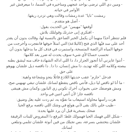
- ومين دي اللي ترضى بواحد عنجهي ومناخيره في السما، دا ميعرفش غير
الأوامر في حياته.
رمشت "نايا" عدة رمشات وقالت وهي تزدرد ريقها:
- أصل هو متقدم...
أوقفها "مهيمن" عن الحديث بقول:
- افتكري إنى حذرتك وقولتلك بلاش.
فلم تنتظر أحدًا منهما أن يكمل الخبر الصاعق بالنسبة لها، وقالت بدون أن يقدر
أحد على سد فيْها الذي فتح (كالبلاعة) التي امتلأ خوفها فانفجرت وأخرجت من
جوفها المياه الراكضة المتسخة، واستمرت في قذف كل ما بدخلها بدون أن
تحسب حسابًا لأي شيء سوف يحدث له ضرر بعد كلامها:
- أنتوا عايزني أنا أتجوز الجزار دا، دا اللي اداله الشهادة خاف منه ليشق بطنه
ببصته وكلامه اللي كله تهديد، دا مش إنسان، دا دا.. دا ناقصه ديل علشان يهوهو
على حق.
فدخل "حازم" عقب حديثها اللاذع قائلًا بتحدٍ وشجاعة واهية:
- ما أنا لو ناقص ليا ديل، فأنتي ناقص يتقطع لسانك علشان تبقي تهبهبي صح،
ومش هوصفك حتى بحيوان، آخرك تكوني زي البابور، وكمان مش هيبقى
ناقصه جاز؛ لأن أنتي اتنين في واحد.
هزت رأسها محاولة استيعاب ما تفوَّه به، ثم ردت عليه بغل وضيق:
- طيب خلي بالك بقى لأني هولع في وشك اللي ناقصه برقع الحيا.
ضحك بسخرية قبل أن يرد عليها بحدة:
- شكل اللي فهمك الحيا فهمولك غلط؛ البرقع دا المفروض للبنات الرقيقة
علشان بتختشي بسرعة، بس نجبلك من فين أنوثة علشان تتلمي وتبلعي
لسانك.