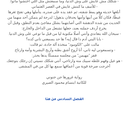
- شكلك مش عايش على وش الدنيا، وما سمعتش مثل اللي اختشوا ماتوا.
- للأسف ما كنتش عايش في العصر العثماني.
أبلغها حديثه وهو يمط شفته، ثم عقد يده على صدره، يتأملها وهي تفتح ثغرها
غيظًا، فكان كلًّا من أبيها وأمها يحدقان بذهول؛ لدرجة لم يتمكن أحد منهما من
الحديث من شدة الدهشة التي أصابتهما بشلل مفاجئ بعدم النطق، وقبل أن
يخرج أردف جملته بعند، جعلها تشتعل من الداخل والخارج:
- سبحان الله بتعاندي وأنتي أصلًا مكتوبة ليا من قبل ما توعي على وش الدنيا.
- بابا البني آدم دا قال إيه؟ ها حد يسمعني تاني كده؟
مالت على "الكومود" متخذة آلة حادة، ثم قالت:
- وتسمعوني ليه تاني، أنا أروح أشق بطنه وأريح البشرية وأمه وارتاح.
قفز "مهيمن" من مجلسه ممسكًا يدها بحذر:
- هو عيل وفهم غلطه سيبك منه وارتاحي، أنتي شكلك نسيتي إن رجلك بتوجعك.
أخرجت صرخة قوية من أعماقها سمع بها كل من في المشفى.
رواية غرورها جن جنوني
للكاتبة ابتسام محمود الصيري
الفصل السادس من هنا