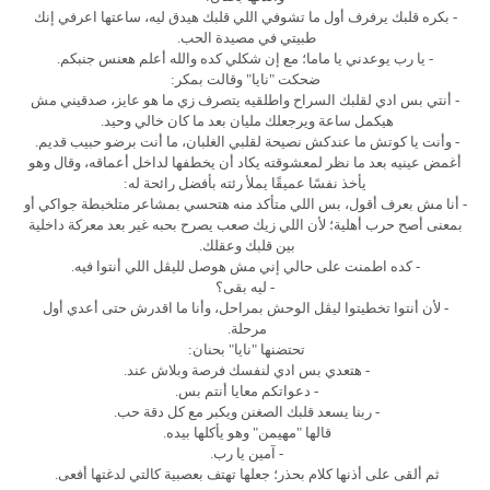
- بكره قلبك يرفرف أول ما تشوفي اللي قلبك هيدق ليه، ساعتها اعرفي إنك
طبيتي في مصيدة الحب.
- يا رب يوعدني يا ماما؛ مع إن شكلي كده والله أعلم هعنس جنبكم.
ضحكت "نايا" وقالت بمكر:
- أنتي بس ادي لقلبك السراح واطلقيه يتصرف زي ما هو عايز، صدقيني مش
هيكمل ساعة ويرجعلك مليان بعد ما كان خالي وحيد.
- وأنت يا كوتش ما عندكش نصيحة لقلبي الغلبان، ما أنت برضو حبيب قديم.
أغمض عينيه بعد ما نظر لمعشوقته يكاد أن يخطفها لداخل أعماقه، وقال وهو
يأخذ نفسًا عميقًا يملأ رئته بأفضل رائحة له:
- أنا مش بعرف أقول، بس اللي متأكد منه هتحسي بمشاعر متلخبطة جواكي أو
بمعنى أصح حرب أهلية؛ لأن اللي زيك صعب يصرح بحبه غير بعد معركة داخلية
بين قلبك وعقلك.
- كده اطمنت على حالي إني مش هوصل لليڤل اللي أنتوا فيه.
- ليه بقى؟
- لأن أنتوا تخطيتوا ليڤل الوحش بمراحل، وأنا ما اقدرش حتى أعدي أول
مرحلة.
تحتضنها "نايا" بحنان:
- هتعدي بس ادي لنفسك فرصة وبلاش عند.
- دعواتكم معايا أنتم بس.
- ربنا يسعد قلبك الصغنن ويكبر مع كل دقة حب.
قالها "مهيمن" وهو يأكلها بيده.
- آمين يا رب.
ثم ألقى على أذنها كلام بحذر؛ جعلها تهتف بعصبية كالتي لدغتها أفعى.