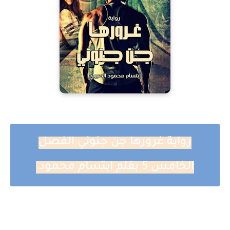
رواية غرورها جن جنوني الفصل
الخامس 5 بقلم ابتسام محمود