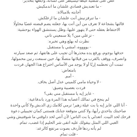
عض على شفتيه غيظًا ليسيطر على لسانه، وأبلغها بتحذير:
- ما تعنديش قصادي علشان ما اندمكيش.
أجابته بلامبالاة:
- ما تنرفزنيش أنت علشان ما ازعلكش.
قالتها بشجاعة لا تعرف من أين أتت بها، جعلته يضم قبضته غضبًا محاولًا
الاحتفاظ بعقله حتى لا يتهور عليها، وظل يستنشق الهواء بوحشية:
- تزعلي مين؟ يلا سمعيني تاني.
نظرت له بهلع وهي تخبره:
- يووووه، امشي يا مستقبل.
حدقها بوجوم، ورفع يده محذرها أن تجيب على هاتفها، ثم صعد سيارته
وانصرف، ووقف بالقرب من فيلاتها متصلًا بها، حين سمعت رنين محمولها،
تمنت أن تحطمه إربًا أو لا يوجد من الأساس اختراع هذا الجهاز، فردت
بامتعاض:
- أمم.
- لا وحياة مامي كلميني عدل أصل بخاف.
فردت بعصبية وضيق:
- عايز إيه يا مستقبل مني بقى؟
لم ينجح في تمالك أعصابه هذا المرة ورد باندفاعية:
- أنا اللي عايز إيه يا بت عيلة زهير! ترمي كلامك زي الدبش ولا كأني واحدة
صاحبتك بتاخدي رأيها، ولا كنتي متوقعة جنابك هستنى كمان تجيبيلي دعوة
فرحك لحد البيت. اتعدلي يا بت الناس؛ لأن أنتي لحد دلوقتي ما شوفتيش وشي
الغبي اللي المثل بيقولك عليه اتقى شر الحليم إذا غضب، تمام.
لم يأته ردها فأردف بصوت مرتفع كالرعد:
- قلت تمام.