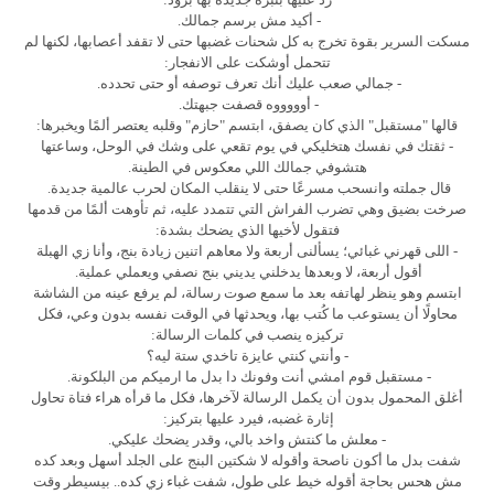
- أكيد مش برسم جمالك.
مسكت السرير بقوة تخرج به كل شحنات غضبها حتى لا تقفد أعصابها، لكنها لم
تتحمل أوشكت على الانفجار:
- جمالي صعب عليك أنك تعرف توصفه أو حتى تحدده.
- أوووووه قصفت جبهتك.
قالها "مستقبل" الذي كان يصفق، ابتسم "حازم" وقلبه يعتصر ألمًا ويخبرها:
- ثقتك في نفسك هتخليكي في يوم تقعي على وشك في الوحل، وساعتها
هتشوفي جمالك اللي معكوس في الطينة.
قال جملته وانسحب مسرعًا حتى لا ينقلب المكان لحرب عالمية جديدة.
صرخت بضيق وهي تضرب الفراش التي تتمدد عليه، ثم تأوهت ألمًا من قدمها
فتقول لأخيها الذي يضحك بشدة:
- اللى قهرني غبائي؛ يسألنى أربعة ولا معاهم اتنين زيادة بنج، وأنا زي الهبلة
أقول أربعة، لا وبعدها يدخلني يديني بنج نصفي ويعملي عملية.
ابتسم وهو ينظر لهاتفه بعد ما سمع صوت رسالة، لم يرفع عينه من الشاشة
محاولًا أن يستوعب ما كُتب بها، ويحدثها في الوقت نفسه بدون وعي، فكل
تركيزه ينصب في كلمات الرسالة:
- وأنتي كنتي عايزة تاخدي ستة ليه؟
- مستقبل قوم امشي أنت وفونك دا بدل ما ارميكم من البلكونة.
أغلق المحمول بدون أن يكمل الرسالة لآخرها، فكل ما قرأه هراء فتاة تحاول
إثارة غضبه، فيرد عليها بتركيز:
- معلش ما كنتش واخد بالي، وقدر يضحك عليكي.
شفت بدل ما أكون ناصحة وأقوله لا شكتين البنج على الجلد أسهل وبعد كده
مش هحس بحاجة أقوله خيط على طول، شفت غباء زي كده.. بيسيطر وقت