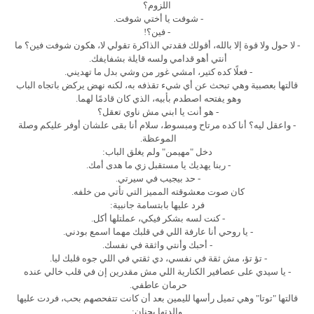
اللزوم؟
- شوفت يا أختي شوفت.
- فين؟!
- لا حول ولا قوة إلا بالله، أقولك فقدتي الذاكرة تقولي لا، هكون شوفت فين؟ ما
أنتي أهو قدامي ولسه قايلة بشفايفك.
- فعلًا كده كتير، امشي غور من وشي بدل ما تهديني.
قالتها بعصبية وهي تبحث عن أي شيء تقذفه به، لكنه نهض يركض باتجاه الباب
وهو يفتحه اصطدم بأبيه، الذي كان قادمًا لهما.
- هو أنت يا ابني مش ناوي تعقل؟
- واعقل ليه؟ أنا كده مرتاح ومبسوط، سلام أنا بقى علشان أوفر عليكم وصلة
الموعظة.
دخل "مهيمن" ولم يغلق الباب:
- ربنا يهديك يا مستقبل زي ما هدى أمك.
- حد بيجيب في سيرتي.
كان صوت معشوقته المميز التي تأتي من خلفه.
فرد عليها بابتسامة جانبية:
- كنت لسه بشكر فيكي، عملتلها أكل.
- يا روحي أنا عارفة اللي في قلبك مهما اسمع بودني.
- أحبك وأنتي واثقة في نفسك.
- تؤ تؤ، مش ثقة في نفسي، دي ثقتي في اللي جوه قلبك ليا.
- يا سيدي على عصافير الكنارية اللي مش مقدرين إن في قلب خالي عنده
حرمان عاطفي.
قالتها "توتا" وهي تميل رأسها لليمين بعد أن كانت تتفحصهم بحب، فردت عليها
والدتها بحنان: