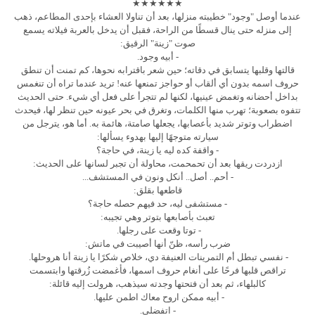
★★★★★★
عندما أوصل "وجود" خطيبته منزلها، بعد أن تناولا العشاء بإحدى المطاعم، ذهب
إلى منزله حتى ينال قسطًا من الراحة، فقبل أن يدخل بالعربة فيلاته يسمع
صوت "زينة" الرقيق:
- أبيه وجود.
قالتها وقلبها يتسابق في دقاته؛ حين شعر باقترابه نحوها، كم تمنت أن تنطق
حروف اسمه بدون أي ألقاب أو حواجز تمنعها عنه! تريد عندما تراه أن تنغمس
بداخل أحضانه وتغمض عينيها، لكنها لم تتجرأ على فعل أي شيء. حتى الحديث
تتفوه بصعوبة؛ تهرب منها الكلمات، وتغرق في بحر عيونه حين تنظر لها، فيحدث
اضطراب وتوتر شديد بأعصابها، يجعلها صامتة، هائمة به. أما هو، يترجل من
سيارته متوجهًا إليها بهدوء يسألها:
- واقفة كده ليه يا زينة، في حاجة؟
ازدردت ريقها بعد أن تحمحمت، محاولة أن تجبر لسانها على الحديث:
- أحم.. أصل.. أنكل ونون في المستشف...
قاطعها بقلق:
- مستشفى ليه، حد فيهم حصله حاجة؟
تعبث بأصابعها بتوتر وهي تجيبه:
- توتا وقعت على رجلها.
ضرب رأسه، ظنّ أنها أصيبت في ماتش:
- نفسي تبطل أم التمرينات العنيفة دي، خلاص شكرًا يا زينة أنا هروحلها.
تراقص قلبها فرحًا على أنغام حروف اسمها، فأغمضت زُرقتها وابتسمت
كالبلهاء، ثم بعد أن فتحتها وجدته سيذهب، هرولت إليه قائلة:
- أبيه ممكن اروح معاك اطمن عليها.
- اتفضلي.