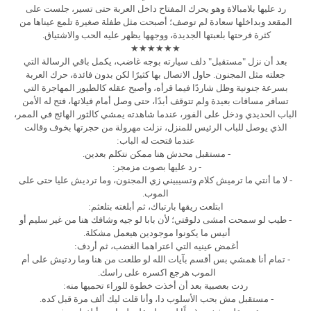
رد عليها بلامبالاة وهو يحرك المفتاح داخل العربة حتى تسير، جلست على
المقعد وبداخلها سعادة لم توصف؛ أصبحت مثل طفلة صغيرة تلمع عيناها من
كثرة فرحتها بلعبتها الجديدة، ووجهها يظهر عليه الحب والاشتياق.
★★★★★★
بعد أن نزل "مستقبل" دلف سيارته بوجه غاضب، يكمل باقي الرسالة التي
جعلته مثل المجنون. حاول الاتصال بها كثيرًا لكن بدون فائدة، حرك العربة
بسرعة جنونية وظل شاردًا فيما قرأه، وأصبح عقله كالطيور المهاجرة التي
تسافر مسافات بعيدة ولم تتوقف أبدًا، حتى وصل أمام فيلاتها، فتح له الأمن
الباب الحديدي ودخل على الفور، عندما شاهدته يمشي كالثور الهائج في الممر،
الذي يوصل للباب الرئيس للمنزل، نزلت مهرولة من حجرتها بخوف وقالت
عندما فتحت له الباب:
- مستقبل محدش هنا ممكن نتكلم بعدين.
- رد عليها بصوت مزمجر:
- لا ما أنتي ما ترميش كلام وتسيبيني زي المجنون، وما ترديش عليا حتى على
الموب.
ابتلعت ريقها بارتباك، ثم أبلغته بتلعثم:
- طيب لو سمحت امشى دلوقتي؛ لأن بابا لو جيه وشافك هنا من غير سليم أو
أنيس ما يكونوا موجودين هيعمل مشكلة.
أغمض عينيه التي اعتراهما الغضب، ثم أردف:
- تمام أنا همشي بس أقسم بآيات الله لو طلعت من هنا وما ردتيش على أم
الموب هرجع اكسره على راسك.
ردت بعصبية بعد أن أخذت خطوة للوراء تحميها منه:
- مستقبل مش بحب الأسلوب دا، وأنا قلت ليك ألف مرة قبل كده.