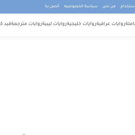
استخدام
من نحن
سياسة الخصوصيه
أتصل بنا
املة
روايات عراقية
روايات خليجية
روايات ليبية
روايات مترجمة
قيد كت