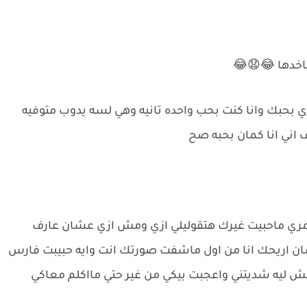
تاخدها 😂😧😂
 بحبك وانا كنت بحب واحده تانيه وهي لسه يدوب متوفيه
ف اني انا كمان بحبه صح
عمري ماحبيت غيرك هتقوليلي ازي ومش ازي عشان عارف
شان اريحك انا من اول ماشفت صورتك انت وايه حبيبت فارس
ش ليه شديتني واعجبت بيكي من غير حتي مااكلم معاكي