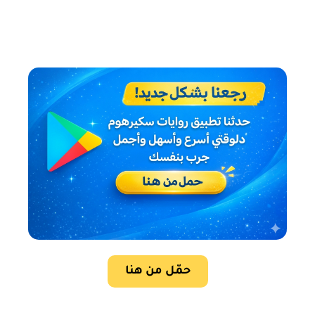
حمّل من هنا