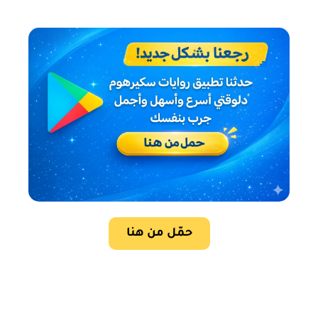
حمّل من هنا