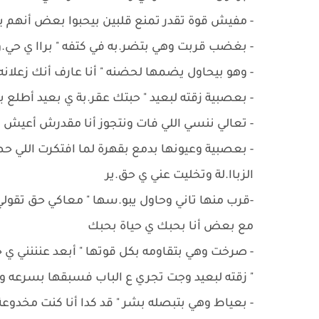
- ‏مفيش قوة تقدر تمنع قلبين بيحبوا بعض أنهم يت
- ‏بغضب قربت وهي بتضر.به في كتفه " براا ي حي.وا
- ‏وهو بيحاول يضمها لحضنه " أنا عارف أنك زعلا
- ‏بعصبية زقته لبعيد " حبتك عقر.بة ي بعيد أطلع ب
- ‏تعالي ننسي اللي فات ونتجوز أنا مقدرش أعيش
- ‏بعصبية وعيونها بدمع بقهرة لما افتكرت اللي 
الزباا.لة وتخليت عني ي حق.ير
-قرب منها تاني وحاول يبو.سها " معاكي حق تقولي
مع بعض أنا بحبك ي حياة بحبك
-‏ صرخت وهي بتقاومه بكل قوتها " أبعد عنننني ي 
" زقته لبعيد وجت تجري ع الباب فسبقها بسرعه و
- بعياط وهي بتبصله بشر " قد كدا أنا كنت مخدوعة