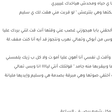
 أنا ي حياه ومحدش هياخدك غيييري
سكتها وهي بتترعش " لو قربت مني هقت.لك ي سليم
ألحقني بابا هيجوزني غصب عني وقتها أنت قت.لتني بردك عليا
وس من أبوكي وتعالي نهرب ونتجوز قد أيه أنا كنت مغف.لة
ك وأقت.ل نفسي أنا أهون عليا أمو.ت ولا كل.ب زيك يلمسني
وبيقربها منه جامد " قولتلك أنتي لياااا انا وبس تعالي
ختفي صوتها وهي مبرقة بصدمة هي وسليم وإيديها مليانة
ه وكل شويه يبص في الساعة