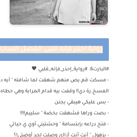
رواية احذر فإنه قلبى الفصل الساد
#البارت6. #رواية_إحذر_فإنه_قلبي 🖤
- مسكت قم.يص منهم شهقت لما شافته " أيه دا أ
المسخ.رة دي!! وقفت بيه قدام المراية وهي حطاه
- ‏بس عليكي هيبقي يجنن
- بصت وراها فشهقت بخضة " سلييم!!!!
- ‏فتح دراعه بإبتسامة " وحشتيني أوي ي حياتي
- ‏بزهول " أنت أنت أزااي وصلت لحد أوضتي!؟