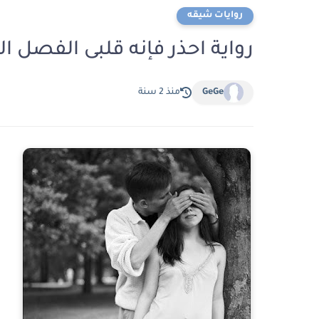
روايات شيقه
رواية احذر فإنه قلبى الفصل السادس 6 بقلم ف
GeGe
منذ 2 سنة