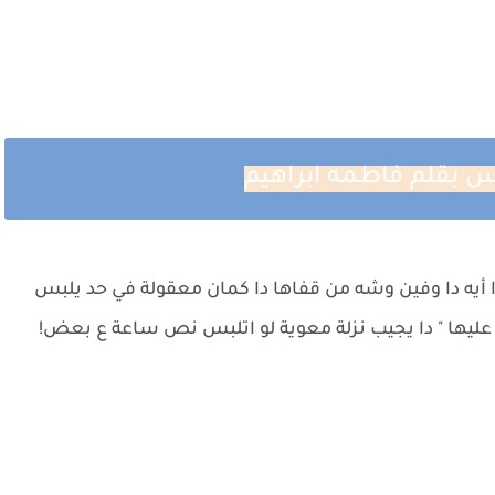
س بقلم فاطمه ابراهيم
يه دا وفين وشه من قفاها دا كمان معقولة في حد يلبس
 عليها " دا يجيب نزلة معوية لو اتلبس نص ساعة ع بعض!