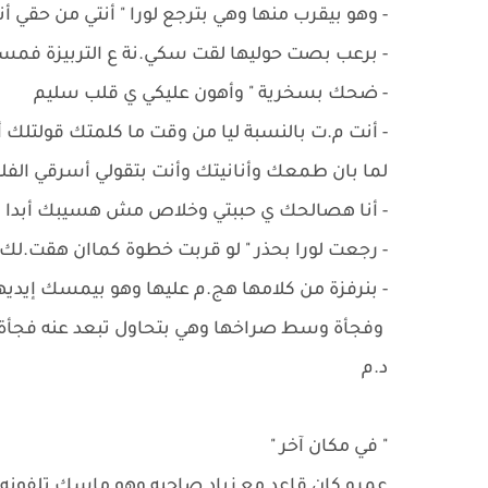
- ‏وهو بيقرب منها وهي بترجع لورا " أنتي من حقي
- ‏برعب بصت حوليها لقت سكي.نة ع التربيزة فم
- ‏ضحك بسخرية " وأهون عليكي ي قلب سليم
- ‏أنت م.ت بالنسبة ليا من وقت ما كلمتك قولتلك 
لما بان طمعك وأنانيتك وأنت بتقولي أسرقي الفل
- ‏أنا هصالحك ي حببتي وخلاص مش هسيبك أبدا
- ‏رجعت لورا بحذر " لو قربت خطوة كماان هقت.ل
- ‏بنرفزة من كلامها هج.م عليها وهو بيمسك إيديها 
وفجأة وسط صراخها وهي بتحاول تبعد عنه فجأة أ
د.م
" في مكان آخر "
عمرو كان قاعد مع زياد صاحبه وهو ماسك تلفون