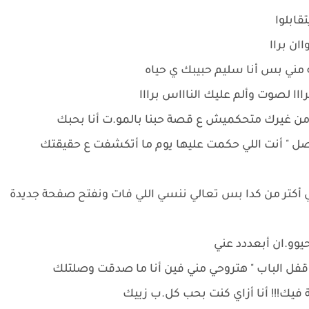
قابلوا
ان براا
نه مني بس أنا سليم حبيبك ي حياه
رااا لصوت وألم عليك الناااس برااا
 من غيرك متحكميش ع قصة حبنا بالمو.ت أنا بحبك
حصل " أنت اللي حكمت عليها يوم ما أتكشفت ع حقيقتك
 أكتر من كدا بس ‏تعالي ننسي اللي فات ونفتح صفحة جديدة
حيوو.ان أبعددد عني
قفل الباب " هتروحي مني فين أنا ما صدقت وصلتلك
 فيك!!! أنا أزاي كنت بحب كل.ب زييك