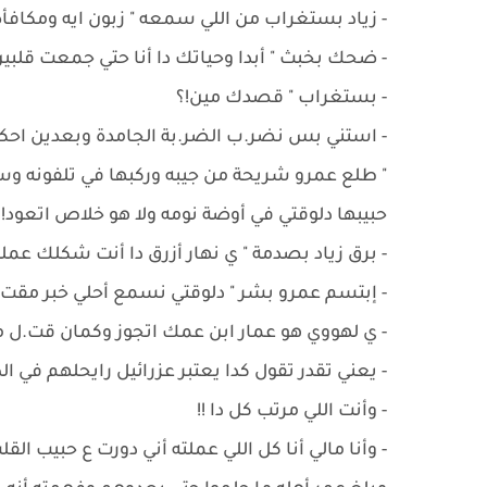
- ‏زياد بستغراب من اللي سمعه " زبون ايه ومكافأ
- ‏ضحك بخبث " أبدا وحياتك دا أنا حتي جمعت قل
- ‏بستغراب " قصدك مين!؟
- ‏استني بس نضر.ب الضر.بة الجامدة وبعدين اح
" طلع عمرو شريحة من جيبه وركبها في تلفونه وسج
حبيبها دلوقتي في أوضة نومه ولا هو خلاص اتعود! 
- برق زياد بصدمة " ي نهار أزرق دا أنت شكلك عم
- ‏إبتسم عمرو بشر " دلوقتي نسمع أحلي خبر مقت
- ‏ي لهووي هو عمار ابن عمك اتجوز وكمان قت.ل مر
- ‏يعني تقدر تقول كدا يعتبر عزرائيل رايحلهم في ا
- ‏وأنت اللي مرتب كل دا !!
- ‏وأنا مالي أنا كل اللي عملته أني دورت ع حبيب ا