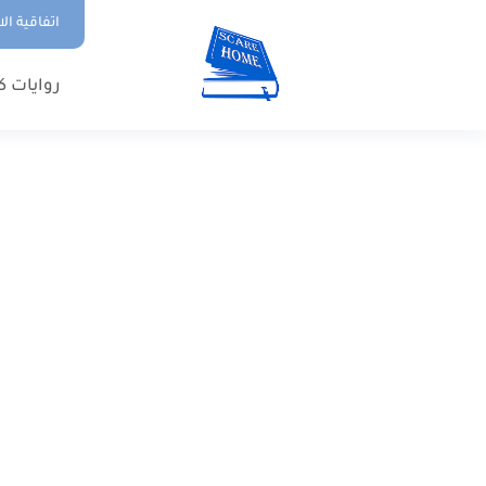
اتفاقية ال
روايات ك