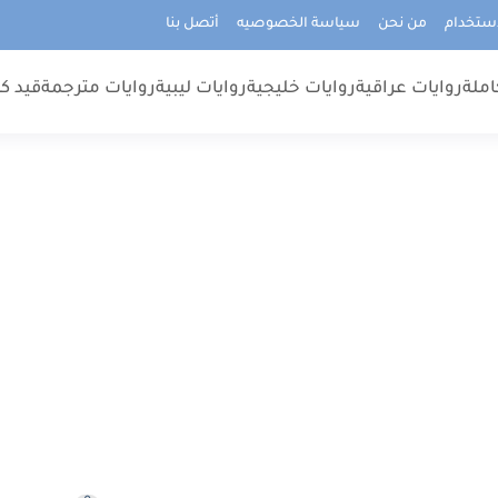
استخدام
من نحن
سياسة الخصوصيه
أتصل بنا
املة
روايات عراقية
روايات خليجية
روايات ليبية
روايات مترجمة
قيد كت