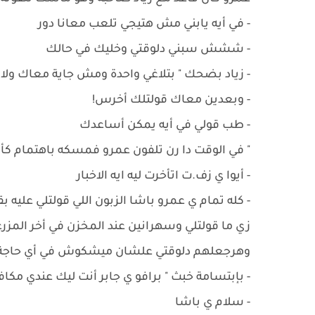
- في أيه يابني مش هتيجي تلعب معانا دور
- ‏ششش سبني دلوقتي وخليك في حالك
- زياد بضحك " بتلاغي واحدة ومش جاية معاك ولا أ
- وبعدين معاك قولتلك أخرس!
- ‏طب قولي في أيه يمكن أساعدك
" في الوقت دا رن تلفون عمرو فمسكه باهتمام كأ
- أيوا ي زف.ت اتأخرت ليه ايه الاخبار
- ‏كله تمام ي عمرو باشا الزبون اللي قولتلي عليه
زي ما قولتلي وسهرانين عند المخزن في أخر المزر
وهرجعلهم دلوقتي علشان ميشكوش في أي حاجة
- بإبتسامة خبث " ‏برافو ي جابر أنت ليك عندي مكا
- ‏سلام ي باشا