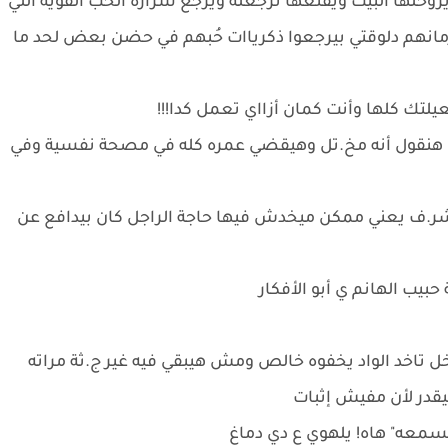
روحلها البيت ويقنعها ترجعله ويرجع شرارة الحب القوية اللي
مانهم دلوقتي بيرجعوا ذكرياات حُبهم في حضن بعض لحد ما
يلتك كلها وأنت كمان أزااي تعمل كدا!!!
ي أما هنقول أنه مخ.تل وهيقضي عمره كله في مصحة نفسية وفي
ر.ف يعني ممكن ميخدش فيها حاجة الراجل كان بيدافع عن
بيب الهانم ي أبو الأفكار
ل تاخد الواد يخفوه خالص ومش هيبقي فيه غير ج.ثة مراته
در لأن مفيش إثبات
يسمعه" هاه! يلهوي ع دي دماغ