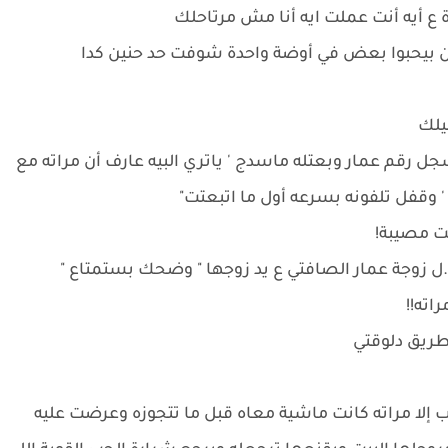
ة ع أيه أنت عملت ايه أنا مش مرتاحلك
بين بيحبوا بعض في أوضة واحدة شوفت حد حنين كدا
كيلك
ل رقم عمار وبعتله ماسدج ' ياتري البيه عارف أن مراته مع
' وقفل تلفونه بسرعه أول ما اتبعتت"
لت مصيبة!
.ل زوجة عمار الصافتي ع يد زوجها " وضحك بستمتاع "
اته!!
لطريق دلوقتي
لقلب إلا مراته كانت ماشية معاه قبل ما تتجوزه وعرضت عليه