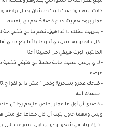
مبلغ عمر أهله ما حلموا حتي يعدوهم وفهمته أنه ي
كانت بينهم وفضيت البيت علشان يدخل براحته وز
عمار يروحلهم يشهد ع قصة حُبهم دي بنفسه
- ‏يخربيت عقلك دا كدا هيق.تلهم ما دي فضي.حة لع
- ‏كل حاجة وليها تمن دي أخرتها يا أما يتع.دم 
الحالتين الورث هيبقي من نصيبنا أحنا
- ‏لا ي برنس نسيت حاجة مهمة دي هتبقي قضية ش
عرضه
- ‏ضحك عمرو بسخرية وكمل " مش دا لو لقوا ج.ثة ح
- ‏قصدك أييه!!
- ‏قصدي أن أول ما عمار يخلص عليهم رجالتي هتدخ
وبس ومهما حاول يثبت أن كان معاها حق مش هيق
- ‏فرك زياد في شعره وهو بيحاول يستوعب اللي ب