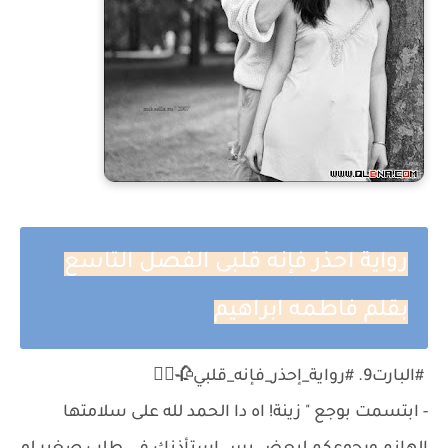
رواية احذر فإنه قلبى الفصل التاسع
بقلم فاطمه ابراهيم
#البارت9. #رواية_إحذر_فإنه_قلبي🥀❤️‍🔥
- ابتسمت بوجع " زينة! اه دا الحمد لله على سلامتها