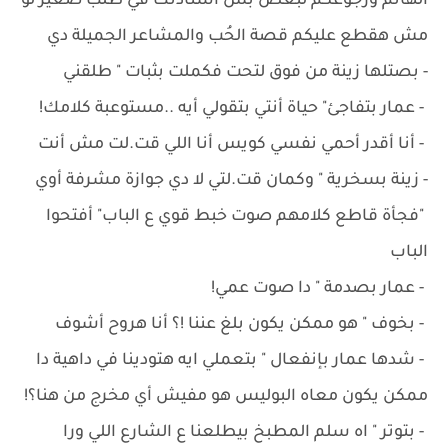
الهانم ورجوعكم لبعض بس استأذنك في طلب صغير لو
مش هقطع عليكم قصة الحُب والمشاعر الجميلة دي
- بصتلها زينة من فوق لتحت فكملت بثبات " طلقني
‏- عمار بتفاجئ" حياة أنتي بتقولي أيه ..مستوعبة كلامك!
‏- أنا أقدر أحمي نفسي كويس أنا اللي قت.لت مش أنت
- زينة بسخرية " وكمان قت.لتي لا دي جوازة مشرفة أوي
‏"فجأة قاطع كلامهم صوت خبط قوي ع الباب" أفتحوا
الباب
‏- عمار بصدمة " دا صوت عمي!
‏- بخوف " هو ممكن يكون بلغ عننا !؟ أنا هروح أشوف
‏- شدها عمار بإنفعال " بتعملي ايه هتودينا في داهية دا
ممكن يكون معاه البوليس هو مفيش أي مخرج من هنا؟!
‏- بتوتر " اه سلم المطبخ بيطلعنا ع الشارع اللي ورا