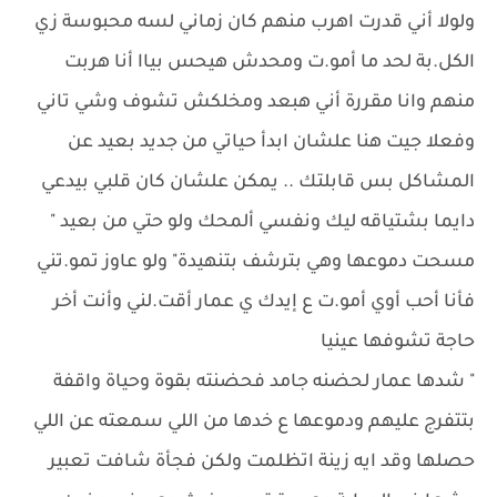
ولولا أني قدرت اهرب منهم كان زماني لسه محبوسة زي
الكل.بة لحد ما أمو.ت ومحدش هيحس بياا أنا هربت
منهم وانا مقررة أني هبعد ومخلكش تشوف وشي تاني
وفعلا جيت هنا علشان ابدأ حياتي من جديد بعيد عن
المشاكل بس قابلتك .. يمكن علشان كان قلبي بيدعي
دايما بشتياقه ليك ونفسي ألمحك ولو حتي من بعيد "
مسحت دموعها وهي بترشف بتنهيدة" ولو عاوز تمو.تني
فأنا أحب أوي أمو.ت ع إيدك ي عمار أقت.لني وأنت أخر
حاجة تشوفها عينيا
" شدها عمار لحضنه جامد فحضنته بقوة وحياة واقفة
بتتفرج عليهم ودموعها ع خدها من اللي سمعته عن اللي
حصلها وقد ايه زينة اتظلمت ولكن فجأة شافت تعبير