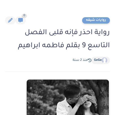
0
روايات شيقه
رواية احذر فإنه قلبى الفصل
التاسع 9 بقلم فاطمه ابراهيم
GeGe
منذ 2 سنة