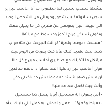
ولا بقول الحقيقة لو انت جاي تحاسبني ع السنة اللي
عشتها متعذب بسببي لما خطفوني ف أنا احاسب مين ع
سجن سنة وتعذ.يب شهور وحرماني من الشخص الوحيد
اللي حبيته.. مين يعوضني عن قهرني كل ما يجيلي عمك
ويقولي نسيكي وراح اتجوز ومبسوط مع مراته!!
" مسحت دموعها بقهرة " لو أنت انجرحت من حتة جواب
كتبته تحت تهديد أهلك فأنا كنت بمو.ت في اليوم ميت
مرة كل ما اتخيلك مع حد غيري أحاسب مين ع كل دااا
قولي أحاسب مين رد عليااا هما عملوا دا لأنهم متأكدين
أن مليش ضهر اتسند عليه معنديش حد ياخدلي حقي
وأنت جيت تكمل معاهم عليا!
- ‏أنتي بتقولي ايه مستحيل أبويا يعمل كدا مستحيل
- ‏بعياط وقهرة " لا عمل ونعمان بيه كمل اللي باباك بدأه