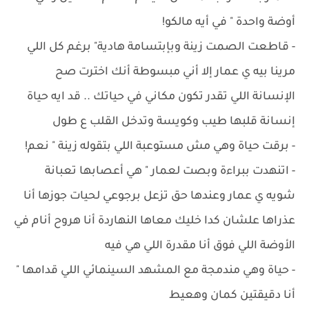
أوضة واحدة " في أيه مالكو!
- ‏قاطعت الصمت زينة وبإبتسامة هادية" برغم كل اللي
مرينا بيه ي عمار إلا أني مبسوطة أنك اخترت صح
الإنسانة اللي تقدر تكون مكاني في حياتك .. قد ايه حياة
إنسانة قلبها طيب وكويسة وتدخل القلب ع طول
- ‏برقت حياة وهي مش مستوعبة اللي بتقوله زينة " نعم!
- ‏اتنهدت ببراءة وبصت لعمار " هي أعصابها تعبانة
شويه ي عمار وعندها حق تزعل برجوعي لحيات جوزها أنا
عذراها علشان كدا خليك معاها النهاردة أنا هروح أنام في
الأوضة اللي فوق أنا مقدرة اللي هي فيه
- ‏حياة وهي مندمجة مع المشهد السينمائي اللي قدامها "
أنا دقيقتين كمان وهعيط