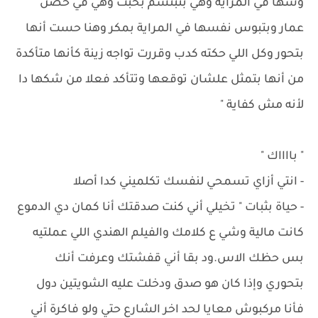
وشها في المراية وهي بتبتسم بخبث وهي في حضن
عمار وبتبوس نفسها في المراية بمكر وهنا حست أنها
بتحور وكل اللي حكته كدب وقررت تواجه زينة كأنها متأكدة
من أنها بتمثل علشان توقعها وتتأكد فعلا من شكها دا
لأنه مش كفاية "
" بااااك "
- انتي أزاي تسمحي لنفسك تكلميني كدا أصلا
- حياة بثبات " تخيلي أني كنت صدقتك أنا كمان دي الدموع
كانت مالية وشي ع كلامك والفيلم الهندي اللي عملتيه
بس حظك الاس.ود بقا أني قفشتك وعرفت أنك
بتحوري وإذا كان هو صدق ودخلت عليه الشويتين دول
فأنا مركبوش معايا لحد اخر الشارع حتي ولو فاكرة أني