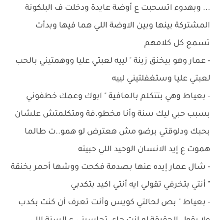
... وبهدوء اتسحبت ع أوضة عايدة ودخلت ف البلكونة
المشتركة بينها وبين الاوضة اللي هما فيها وبدأت
تسمع كل كلامهم
- ‏عمار وهو بيخنق زينة " لييه لعبتي عليا ووهمتيني بالحب
لعبتي عليا وستغفلتيني لييه
- ‏بعياط وهي بتتكلم بالعافية " ابوك وعمك خطفوني
بسبب حبي ليك سنة وأنا مخطو.فة ومتكلمتش علشان
بحبك ودلوقتي برضو مش هعترض لو همو..ت طالما
هموت ع إيد الانسان الوحيد اللي حبيته
- ‏شال عمار إيده عنها بصدمة فكحت ووشها أحمر بخنقة
" أنتي بتخرفي تقولي ايه أنتي اكيد بتكدبي
- ‏بعياط " بص لحالتي كويس وأنت تعرف أن كنت بكدب