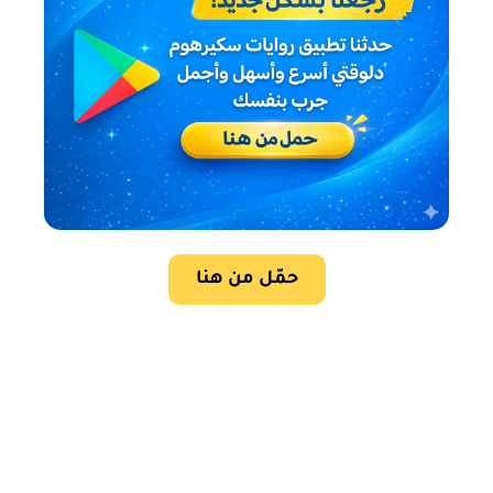
حمّل من هنا