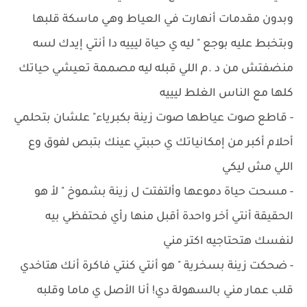
وبدون مقدمات أنهارت في العياط وهي ماسكة قلبها
وبتخبط عليه بوجع " ليه ي حياة ليييه دا أنتي إيدك لسه
منضفتش من د .م اللي قبله ليه مصممة تعيشي حياتك
كلها مع الناس الغلط ليييه
- قاطع صوت عياطها صوت زينة بكبرياء" علشان بتحلمي
أحلام أكبر من إمكانياتك ي حببتي عينك بتبص لفوق وع
اللي مش ليكي
- ‏مسحت حياة دموعها وألتفتت ل زينة بشموخ " لأ هو
الحقيقة أنتي أخر واحدة أقبل منها رأي فحتفظي بيه
لنفسك هتحتاجيه اكتر مني
- ‏ضحكت زينة بسخرية " هو أنتي كنتي فاكرة أنك هتاخدي
قلب عمار مني بالسهولة دي! أنا الأصل ي ماما وقلبه