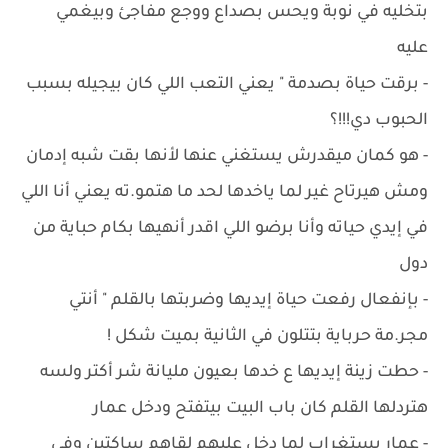
بتخليه في نوبة ويحس بصداع ووجع مفاجئ وبيغمي
عليه
- ‏برقت حياة بصدمة " يعني التعب اللي كان بيجيله بسبب
الحبوب دي!!!؟
- ‏هو كمان ميقدرش يستغني عنها لأنها بقت شبه إدمان
ومش هيرتاح غير لما ياخدها لحد ما هتمو.ته يعني أنا اللي
في إيدي حياته وأنا برضو اللي اقدر أنهيها بكام حباية من
دول
- ‏بإنفعال رفعت حياة إيديها وضربتها بالقلم " أنتي
مجر.مة حرباية بتتلون في الثانية بميت شكل !
- ‏حطت زينة إيديها ع خدها بعيون مليانة شر أكتر ولسه
هتردلها القلم كان باب البيت بيتفتح ودخل عمار
- عمار بستغراب لما دخل عليهم لقاهم ساكتين وفي