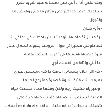
وكله ملكي أنا .. أنتي بس صعبانة عليه شويه فقرر
يساعدك وبعد كدا هترجعي مكان ما جيتي وهيبقي ليا
ونتجوز
- ‏وأيه كمان
- ‏رفعت زينة حاجبها بتوعد " بلاش أحطك في دماغي أنا
لحد دلوقتي معتبراكي هوا .. عروسة بخيوط لعبة ل عمار
فترة وبعدها هيرميها في أقرب باسكت يقابله
- ‏دا أنتي واثقة من نفسك أوي
- ‏هه اللي خلاه يستناني الوقت دا كله وميحبش غيري
يعرفك أنك فترة ، نز.وة قصيرة وهتروح لحالها
- وبكبرياء مشيت زينة ولكن وقفها فجأة ضحكت حياة
العالية فبستغراب بصتلها فقربت منها حياة وهي
بتصقف بإعجاب " برافو حقيقي برافو أداء ولا أروع أحييكي