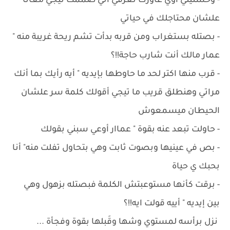
- وحشتيني أوي عاوزك تعرفي أني صممت تيجي معانا
علشان محتاجلك في حياتي
- ‏بصتله بستغراب ومن قربه بدأت تشم ريحة غريبة منه "
عمار مالك أنت شارب حاجة!!؟
- ‏قرب منها اكتر لحد ما حاوطها بإيديه " أيه رأيك بما أنك
مراتي وهنطلق قريب ما تيجي أقولك كلمة سر علشان
الحيطان ميسمعوش
- ‏حاولت تبعد عنه بقوة " عماار أوعي سبني بقولك
- ‏بص في عينيها وبصوت ثابت وهي بتحاول تفلت منه" أنا
بحبك ي حياة
- ‏برقت كأنها مستوعبتش الكلمة فبصتله بزهول وهي
بين إيديه " أييه قولت ايه!!؟
‏نزل برأسه لمستوي وشها وقَبلها بقوة وفجأة ...