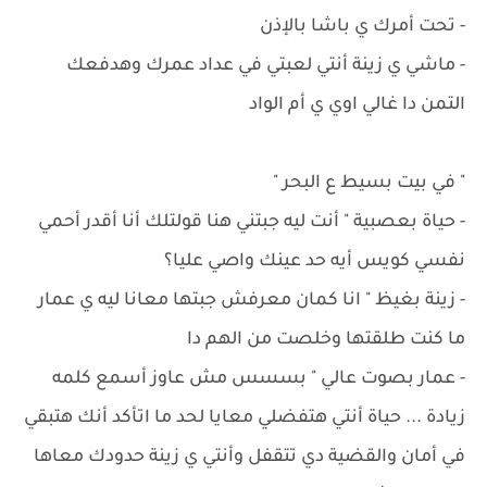
- ‏تحت أمرك ي باشا بالإذن
- ‏ماشي ي زينة أنتي لعبتي في عداد عمرك وهدفعك
التمن دا غالي اوي ي أم الواد
" في بيت بسيط ع البحر "
- حياة بعصبية " أنت ليه جبتني هنا قولتلك أنا أقدر أحمي
نفسي كويس أيه حد عينك واصي عليا؟
- زينة بغيظ " ‏انا كمان معرفش جبتها معانا ليه ي عمار
ما كنت طلقتها وخلصت من الهم دا
- ‏عمار بصوت عالي " بسسس مش عاوز أسمع كلمه
زيادة ... حياة أنتي هتفضلي معايا لحد ما اتأكد أنك هتبقي
في أمان والقضية دي تتقفل وأنتي ي زينة حدودك معاها