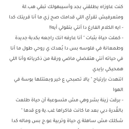
كنت عاوزاه يطلقني بجد وأسيبهولك تبقي هب.لة
ومتعرفيش تقرأي اللي قدامك صح زي ما أنا قريتك كدا
- ‏ايه الكلام الفارغ دا أنتي بتقولي أيه!!
- كملت حياة بثبات " أنا عارفه انك راجعه بكدبة جديدة
وطمعانة في فلوسه بس دا بُعدك ي روحي طول ما أنا
في حياته أنتي هتفضلي ماضي ورقة من ذكرياته وأنا اللي
همحيكي بإيدي
اتنهدت بإرتياح " يالا تصبحي ع خير وبعتتلها بوسة في
الهوا
- برقت زينة بشر وهي مش متسوعبة أن حياة طلعت
بالقُدرة ديي بعد ما كانت فاكراها غب.ية وع قدها "
شكلك مش ساهلة ي حياة وتربية عو.ج بس وماله كدا