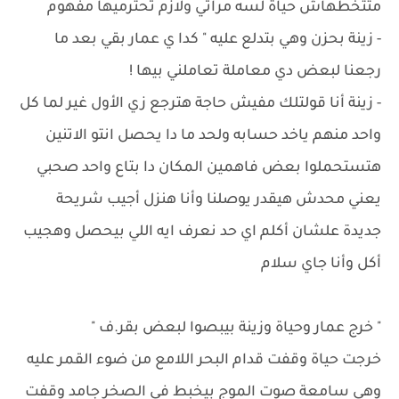
متتخطهاش حياة لسه مراتي ولازم تحترميها مفهوم
- ‏زينة بحزن وهي بتدلع عليه " كدا ي عمار بقي بعد ما
رجعنا لبعض دي معاملة تعاملني بيها !
- ‏زينة أنا قولتلك مفيش حاجة هترجع زي الأول غير لما كل
واحد منهم ياخد حسابه ولحد ما دا يحصل انتو الاتنين
هتستحملوا بعض فاهمين المكان دا بتاع واحد صحبي
يعني محدش هيقدر يوصلنا وأنا هنزل أجيب شريحة
جديدة علشان أكلم اي حد نعرف ايه اللي بيحصل وهجيب
أكل وأنا جاي سلام
" خرج عمار وحياة وزينة بيبصوا لبعض بقر.ف "
خرجت حياة وقفت قدام البحر اللامع من ضوء القمر عليه
وهي سامعة صوت الموج بيخبط في الصخر جامد وقفت