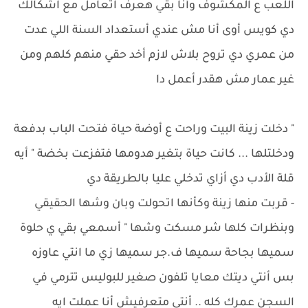
اللعب ع المكشوف وأنا بقي هعرف اتعامل مع اشكالك
دي كويس أوى أنا مش عندي أستعداد السنة اللي عدت
من عمري دي تروح بلاش لازم أخد حقي منهم كلهم ومن
غير عمار مش هقدر أعمل دا
" دخلت زينة البيت وراحت ع أوضة حياة فتحت الباب بدفعة
ودخلتلها ... كانت حياة بتغير هدومها فتفزعت بخضة " أيه
قلة الأدب دي أزاي تدخلي عليا بالطريقة دي
- قربت منها زينة وكأنها اتحولت وبان وشها الحقيقي
وبنظرات كلها شر مسكت وشها " أسمعي بقي ي حلوة
سميها بجاحة سميها ف.جر سميها زي ما انتي عاوزه
بس أنتي ديتك معايا تلفون صغير للبوليس تترمي في
السجن عمرك كله .. أنتي متعرفيش أنا عملت ايه