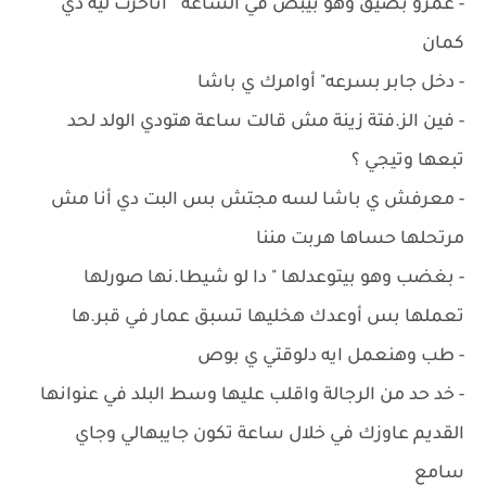
- عمرو بضيق وهو بيبص في الساعة " أتأخرت ليه دي
كمان
- ‏دخل جابر بسرعه" أوامرك ي باشا
- ‏فين الز.فتة زينة مش قالت ساعة هتودي الولد لحد
تبعها وتيجي ؟
- ‏معرفش ي باشا لسه مجتش بس البت دي أنا مش
مرتحلها حساها هربت مننا
- ‏بغضب وهو بيتوعدلها " دا لو شيطا.نها صورلها
تعملها بس أوعدك هخليها تسبق عمار في قبر.ها
- ‏طب وهنعمل ايه دلوقتي ي بوص
- ‏خد حد من الرجالة واقلب عليها وسط البلد في عنوانها
القديم عاوزك في خلال ساعة تكون جايبهالي وجاي
سامع