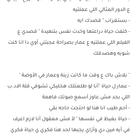
ع الدور المثالي اللي عملتيه
- ‏بستغراب " قصدك ايه
- ‏كتفت حياة دراعتها وخدت نفس بتنهيدة " قصدي ع
الفيلم اللي عملتيه ع عمار بصراحة عجبتني أوي دا انا كنت
شويه وهصدقك
" بلاش باك ع وقت ما كانت زينة وعمار في الأوضة "
- عمار ل حياة "أنا لو طلعتلك هخليكي تشوفي قلة الاد.ب
اللي بجد مش عاوز أسمع صوتك فاهمة
- ‏أحم طيب انا هنا لو احتجت حاجه بقي
- ‏حياة بغيظ في نفسها " لأ مش معقول أنا لازم اعرف
في أيه مين دي وأزاي يجبها لحد هنا فكري ي حياة فكري