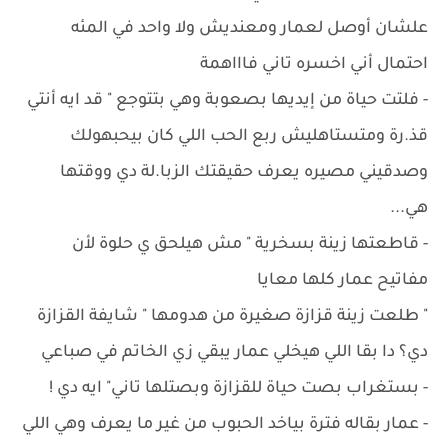
علشان أوصل لعمار ومعنديش ولا واحد في المئه
احتمال أني اخسره تاني فاااهمة
- ‏فلتت حياة من إيديها بصعوبة وهي بتتوجع " قد ايه أنتي
قذ.رة ومتستاهليش ربع الحب اللي كان بيحبهولك
وصدقيني مصيره يعرف حقيقتك الزبا.لة دي ووقتها
هي...
- قاطعتها زينة بسخرية " ‏مش هيلحق ي حلوة لأن
مفاتيح عمار كلها معايا
" طلعت زينة قزازة صغيرة من هدومها " شايفة القزازة
دي؟ دا بقا اللي هيخلي عمار يبقي زي الخاتم في صباعي
- بستغراب بصت حياة للقزازة وبصتلها تاني" ايه دي !
- ‏عمار بقاله فترة بياخد الحبوب من غير ما يعرف وهي اللي