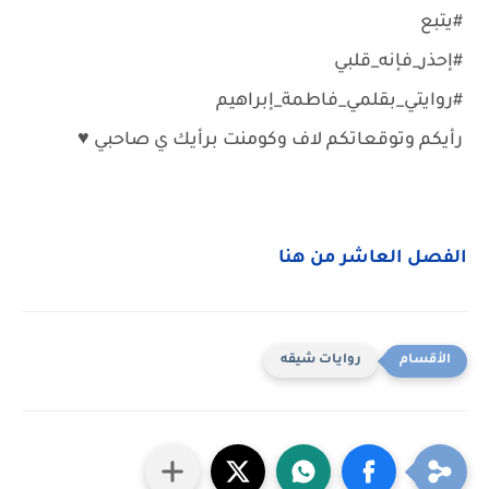
‏#يتبع
‏#إحذر_فإنه_قلبي
‏#روايتي_بقلمي_فاطمة_إبراهيم
رأيكم وتوقعاتكم لاف وكومنت برأيك ي صاحبي ♥️
الفصل العاشر من هنا
روايات شيقه