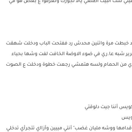
بقيتي ست البيت اطلعي يالا لجوزك وتعرفوا ع بعض هو في
امد خبطت مرة واتنين محدش رد ففتحت الباب ودخلت شهقت
 شبه عا.ري في ضوء الاوضة الخافت لفت وشها بحياء
اي من الحمام ولسه هتمشي رجعت خطوة ودخلت ع الصوت
كويس أننا جيت دلوقتي
ويس
ها ووشه مليان غضب" أنتي مييين وأزااي تتجرأي تدخلي