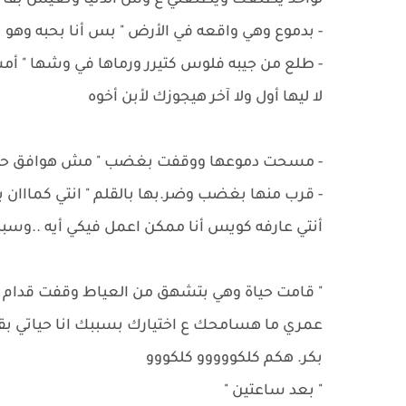
لواحد يطلعك ويطلعني ع وش الدنيا ونعيش بقا
- ‏بدموع وهي واقعه في الأرض " بس أنا بحبه وهو ب
- ‏طلع من جيبه فلوس كتيرر ورماها في وشها " 
لا ليها أول ولا آخر هيجوزك لأبن أخوه
- ‏مسحت دموعها ووقفت بغضب " مش هوافق حتي 
- ‏قرب منها بغضب وضر.بها بالقلم " انتي كمااان ب
أنتي عارفه كويس أنا ممكن اعمل فيكي أيه ..وسب
" قامت حياة وهي بتشهق من العياط وقفت قدام صو
عمري ما هسامحك ع اختيارك بسببك انا حياتي بق
بكر. هكم كلكووووو كلكووو
" بعد ساعتين "