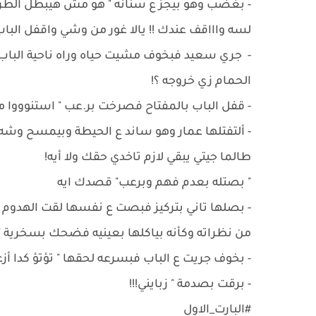
- ‏بغضب وهو بيجز ع سنانه " هو مش هيبطل الطري
لسه واااقف عندك !! يالا غور من وشي واقفل الب
- ‏ جري سعيد فبخوف مشيت حياه وراه ناحية الباب
الحمام زي خروجه ؟!
- ‏قفل الباب بالمفتاح فصرخت بر.عب " استنوووا 
- ألتفتلها عمار وهو ساند ع الحيطة وبيمسح و
طالما جيتي يبقي لازم تاخدي حقك ولا أيه!
" بصتله بعدم فهم وبرعب" قصدك ايه
- ‏بصلها تاني بتركيز فبصت ع نفسها لقت الهدوم
من نظراته وكأنه بياكلها بعينيه فضحك بسخرية 
- ‏بخوف جريت ع الباب فبسرعه لحقها " تؤتؤ كدا 
- ‏برقت بصدمة " زبايني!!!
#البارت_الاول