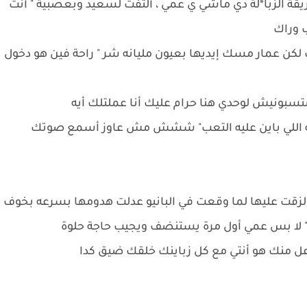
قة الزبا*لة دي ماشي ي عمي ، ألتفت لسعيد وبعصبية " أنت
اب وراك
 لكن عمار مسك إيديها بعيون مليانه شر " راحة فين هو دخول
متسبونيش لوحدي هنا حرام عليك أنا عملتلك أيه
شه اللي باين عليه التعب" ششش مش عاوز أسمع صوتك
 لزقت عليها لما وقعت في البانيو عدلت هدومها بسرعه بخوف
" لا بس عمي أول مرة يستنضف ويجيب حاجة حلوة
أزعل منك هو أنتي مع كل زباينك خلقك ضيق كدا