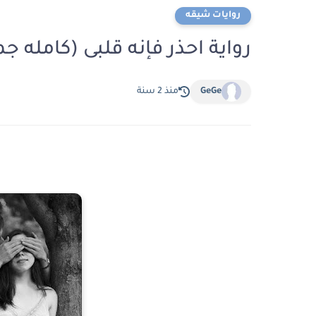
روايات شيقه
رواية احذر فإنه قلبى (كامله 
GeGe
منذ 2 سنة