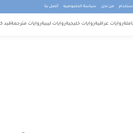
استخدام
من نحن
سياسة الخصوصيه
أتصل بنا
املة
روايات عراقية
روايات خليجية
روايات ليبية
روايات مترجمة
قيد كت