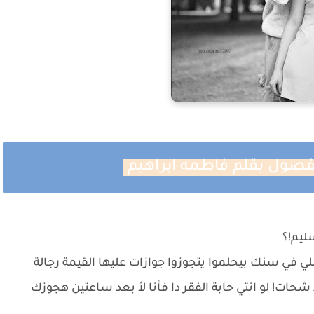
الفصول بقلم فاطمه ابراهيم
ليم!؟
للي في سنك بيحلموا يتجوزوا جوازات عليها القيمة رجالة
حات! لو انتي حابة الفقر دا فأنا لأ بعد ساعتين هجوزك