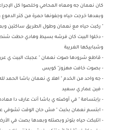
كان نعمان جه ومعاه المحامي وخلصوا كل الإج
وبعدها خرجت حياه وجفونها حمرة من كتر الدموع 
" ركبت حياه مع نعمان وطول الطريق ساكتين وبعد
- دخلوا البيت كان فرشه بسيط وهادي حطت شنطة 
وشبابيكها الغريبة
- ‏قاطع شرودها صوت نعمان " عجبك البيت ي عر
- ‏بصوت خافت مهزوز" كويس
- ‏جه واحد من الخدم " اهلا ي نعمان باشا الحمد ل
- ‏فين عمار ي سعيد
- ‏بإبتسامة " في أوضته ي باشا أنت عارف دا معاد
- ‏ابتسم نعمان بخبث " مش حان الوقت تشوفي 
- ‏اتلبكت حياه بتوتر وبصتله وبعدها بصت في الأر