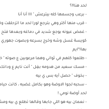
لحد هنا!!؟
- برعب وجسمها كله بيترعش " ااا أنا أنا
- قرب منها أكتر وهي بترجع لورا لحد ما اتزحلقت و
- غمض عيونه بوجع شديد في دماغه وبعدها فتح و
كويسة غسل وشه وخرج بسرعه وبصوت جهوري نده ع
بهاا*ايم
- ‏طلعوا كلهم في ثواني وهما مرعوبين ع صوته " خ
- ‏مسك سعيد من هدومه بغِل " أنت نايم ع ودانك و
- ‏بخوف " حصل أيه بس ي بيه
- ‏سحبه لجوا الاوضة وهو بكامل غضبه ، كانت حيا
لحد أوضة نومي !
- ‏نعمان بيه هو اللي جابها وقالها تطلع ي بيه وم