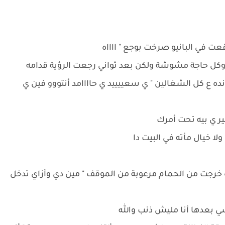
قعت في البانيو صرخت بوجع " ااااه
كل حاجة مشوشة ولكن بعد ثواني رجعت الرؤية قدامه
 كل الشغالين " ي سعييييد ي حاااامد أنتووو فين ي
ير ي بيه تحت أمرك
لا خيال مأته في البيت دا
ه خرجت من الحمام مرعوبة من الموقف " مين دي وأزاي تدخل
شي بعدها أنا مليش ذنب والله