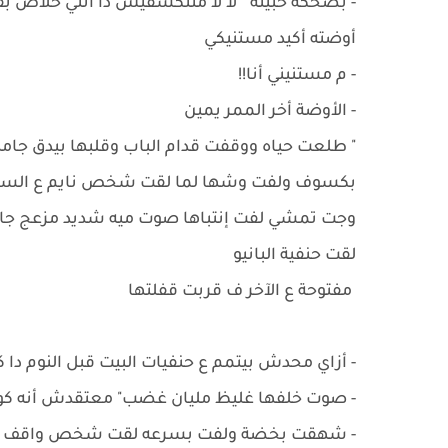
- ‏بضحكة خبيثة " لأ لأ متتكسفيش دا انتي خلاص 
أوضته أكيد مستنيكي
- ‏م مستنيني أنا!!
- ‏الأوضة أخر الممر يمين
" طلعت حياه ووقفت قدام الباب وقلبها بيدق ج
بكسوف ولفت وشها لما لقت شخص نايم ع السرير
وجت تمشي لفت إنتباها صوت ميه شديد مزعج ج
لقت حنفية البانيو
مفتوحة ع الآخر ف قربت قفلتها
- أزاي محدش بيتمم ع حنفيات البيت قبل النوم دا 
- صوت خلفها غليظ مليان غضب" معتقدش أنه ك
- ‏شهقت بخضة ولفت بسرعه لقت شخص واقف قدام