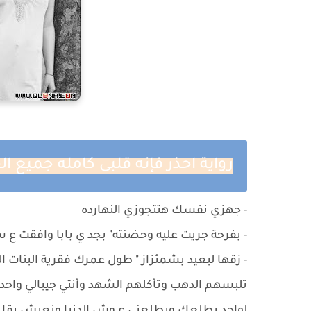
رواية احذر فإنه قلبى كامله جميع 
- جهزي نفسك هتتجوزي النهارده
- ‏بفرحة جريت عليه وحضنته" بجد ي بابا وافقت ع س
- ‏زقها لبعيد بشمئزاز " طول عمرك فقرية البنات ا
تلبسهم الدهب وتأكلهم الشهد وأنتي جيبالي واحد ش