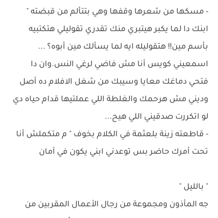
- مسكها من شعرها وقفها وهي بتتألم من قبضته "
ابنك دا لما يكبر هيتبري منك تقدري تقوليلي هتكتبيه
بأسم مين!! هتقوليله ايه لما يسألك مين أبوه؟ ...
اسمعيني كويس أنا مش فاضي لرغي النس.وان دا
فتحي دماغك معايا وسيبك من شغل الافلام ده أصل
وديني مش هرحمك والغلطة اللي عملتيها قدام حياه دي
لو اتكررت صدقيني اللي هيح...
- قاطعته زينة بلعثمة في الكلام بخوف " م متكملش أنا
تحت أمرك حاضر بس توعدني ابني يكون في آمان
" بالليل "
جه المأذون ومجموعة من رجال الأعمال المقربين من