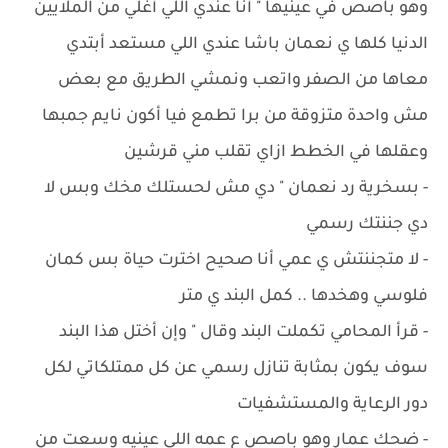
وهو باصص في عينيها " أنا عندي اللي أغلي من الملايين
الدنيا كلها ي نعمان باشا عندي اللي مستعد أبتدي
معاها من الصفر واتعب ونمشي الطريق مع بعض
مش واحدة متزوقة من برا تطمع فيا أكون نايم جمبها
وعقلها في الخطط ازاي تقلب مني قرشين
- بسخرية رد نعمان " دي مش لحستلك مخك وبس لا
دي جننتك رسمي
- لا متجننتش ي عمي أنا صحيح اخترت حياة بس كمان
فلوسي وهخدها .. كمل البند ي متر
- قرأ المحامي تكملت البند وقال " وإن أختل هذا البند
سوف يكون بمثابة تنازل رسمي عن كل ممتلكاتي لكل
دور الرعاية والمستشفيات
- ضحك عمار وهو باصص ع عمه اللي عينيه وسعت من