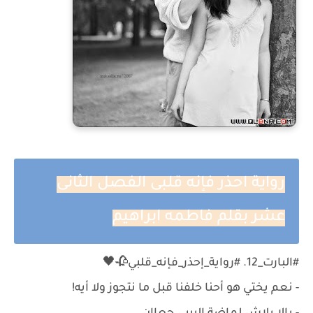
رواية احذر فإنه قلبى الفصل الثانى
عشر بقلم فاطمه ابراهيم
#البارت_12. #رواية_إحذر_فإنه_قلبي🥀🖤
- ‏نعم يختي هو أحنا خلفنا قبل ما نتجوز ولا أيه!