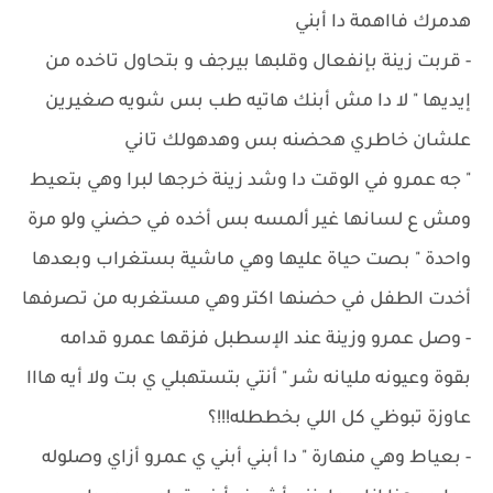
هدمرك فااهمة دا أبني
- ‏قربت زينة بإنفعال وقلبها بيرجف و بتحاول تاخده من
إيديها " لا دا مش أبنك هاتيه طب بس شويه صغيرين
علشان خاطري هحضنه بس وهدهولك تاني
" جه عمرو في الوقت دا وشد زينة خرجها لبرا وهي بتعيط
ومش ع لسانها غير ألمسه بس أخده في حضني ولو مرة
واحدة " بصت حياة عليها وهي ماشية بستغراب وبعدها
أخدت الطفل في حضنها اكتر وهي مستغربه من تصرفها
- وصل عمرو وزينة عند الإسطبل فزقها عمرو قدامه
بقوة وعيونه مليانه شر " أنتي بتستهبلي ي بت ولا أيه هااا
عاوزة تبوظي كل اللي بخططله!!!؟
- بعياط وهي منهارة " دا أبني أبني ي عمرو أزاي وصلوله