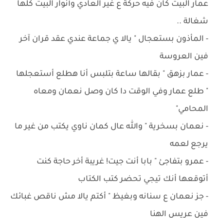
عمار البيت كان فيه حركة ع غير العادي وأنوار البيت كلها
شغالة ..
- المأذون بستعجال " يالا ي جماعة عندي عقد قران آخر
فين العروسة
- عمار بزهق " بقالها ساعة بتلبس أنا هطلع أستعجلها
" طلع عمار وفي الوقت دا كان وصل نعمان ومعاه
المحامي"
- نعمان بسخرية " والله عال كمان ناوي يكتب من غير ما
يرجع لعمه
- عمرو بتفاجئ " بابا أنت جيت! غريبة أخر حاجة كنت
أتوقعها أنك تيجي تحضر كتب الكتاب
- جز نعمان ع سنانه وبغيظ " أكتم يالا مش ناقص غبائك
فين عريس الهنا