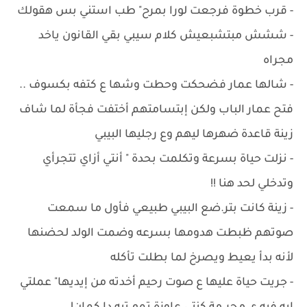
- قرب خطوة فرجعت لورا بمرح" طب استني بس هقولك
- ششش مبتشبعيش كلام سيبي بقي القانون ياخد
مجراه
- شالها عمار فضحكت وحطت وشها ع كتفه بكسوف ..
فتح عمار الباب ولكن إبتسامتهم أختفت فجأة لما شاف
زينة قاعدة ضهرها ليهم وع رجليها البيبي
- نزلت حياة بسرعة وتكلمت بحدة " أنتي أزاي تتجرأي
وتدخلي لحد هنا !!
- زينة كانت بتر.ضع البيبي طبيعي فأول ما سمعت
صوتهم ظبطت هدومها بسرعه وضمت الولد لحضنها
لأنه بدأ يعيط ويصرخ لما بطلت تأكله
- جريت حياة عليها ع صوت رحيم أخدته من إيديها" عملتي