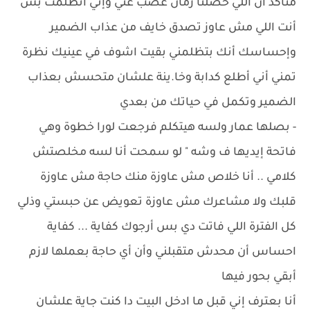
متأكد أن اللي حصلنا زمان غصب عني وإني اتظلمت بس
أنت اللي مش عاوز تصدق خايف من عذاب الضمير
وإحساسك أنك بتظلمني بقيت اشوف في عينيك نظرة
تمني أني أطلع كدابة وخا.ينة علشان متحسش بعذاب
الضمير وتكمل في حياتك من بعدي
- بصلها عمار ولسه هيتكلم فرجعت لورا خطوة وهي
فاتحة إيديها ف وشه " لو سمحت أنا لسه مخلصتش
كلامي .. أنا خلاص مش عاوزة منك حاجة مش عاوزة
قلبك ولا مشاعرك مش عاوزة تعويض عن حبستي وذلي
كل الفترة اللي فاتت دي بس أرجوك كفاية ... كفاية
احساس أن محدش متقبلني وأن أي حاجة بعملها لازم
أبقي بحور فيها
أنا بعترف إني قبل ما ادخل البيت دا كنت جاية علشان