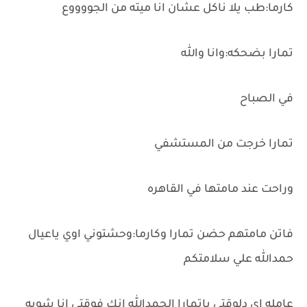
كارما:طب يلا ناكل عشان انا ميته من الجووووع
تمارا بضحكه:وانا والله
في الصباح
تمارا خرجت من المستشفي
وراحت عند مامتها في القاهره
فاتن مامتهم حضن تمارا وكارما:وحشتوني اوي ياعيال
حمدالله علي سلامتكم
عامله اي دلوقتي ياتمارا الحمدالله انك فوقتي انا شويه