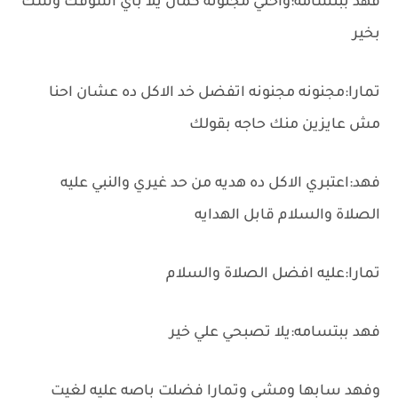
فهد ببتسامه:واحلي مجنونه كمان يلا باي اشوفك وشك
بخير
تمارا:مجنونه مجنونه اتفضل خد الاكل ده عشان احنا
مش عايزين منك حاجه بقولك
فهد:اعتبري الاكل ده هديه من حد غيري والنبي عليه
الصلاة والسلام قابل الهدايه
تمارا:عليه افضل الصلاة والسلام
فهد ببتسامه:يلا تصبحي علي خير
وفهد سابها ومشي وتمارا فضلت باصه عليه لغيت