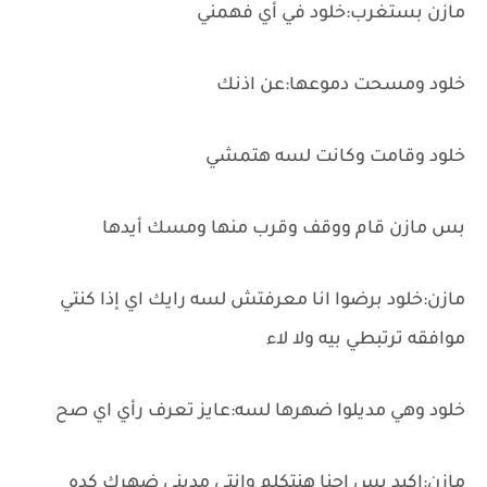
مازن بستغرب:خلود في أي فهمني
خلود ومسحت دموعها:عن اذنك
خلود وقامت وكانت لسه هتمشي
بس مازن قام ووقف وقرب منها ومسك أيدها
مازن:خلود برضوا انا معرفتش لسه رايك اي إذا كنتي
موافقه ترتبطي بيه ولا لاء
خلود وهي مديلوا ضهرها لسه:عايز تعرف رأي اي صح
مازن:اكيد بس احنا هنتكلم وانتي مديني ضهرك كده