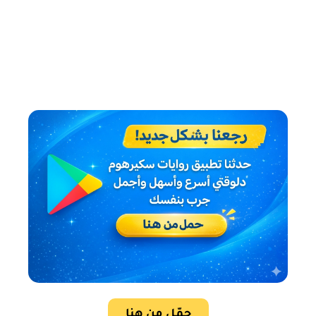
حمّل من هنا