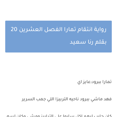
رواية انتقام تمارا الفصل العشرين 20
بقلم رنا سعيد
تمارا ببرود:عايز اي
فهد ماشي ببرود ناحيه التربيزا اللي جمب السرير
كان جايب ليهم اكل سابوا علي الترابيز ومشي وكان لسه