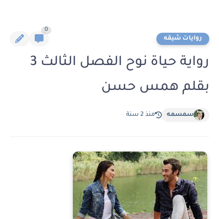
0
روايات شيقه
رواية حياة نوح الفصل الثالث 3
بقلم همس حسن
سمسمه
منذ 2 سنة