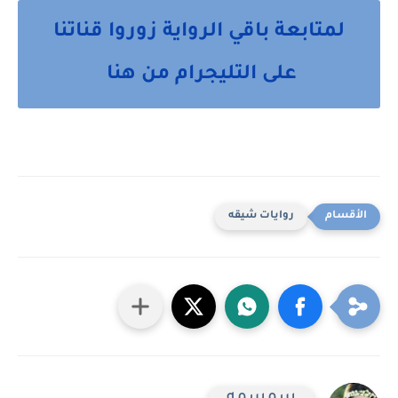
لمتابعة باقي الرواية زوروا قناتنا
على التليجرام من هنا
روايات شيقه