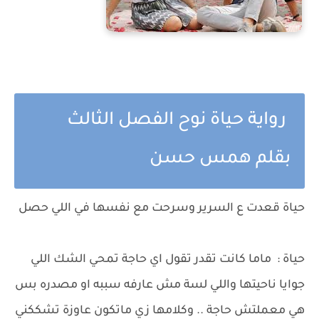
رواية حياة نوح الفصل الثالث
بقلم همس حسن
حياة قعدت ع السرير وسرحت مع نفسها في اللي حصل
حياة : ماما كانت تقدر تقول اي حاجة تمحي الشك اللي
جوايا ناحيتها واللي لسة مش عارفه سببه او مصدره بس
هي معملتش حاجة .. وكلامها زي ماتكون عاوزة تشككني