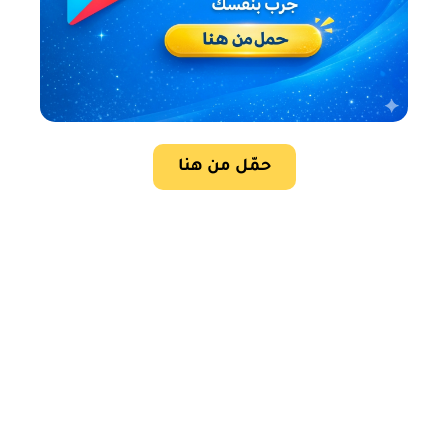
حمّل من هنا