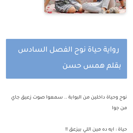
رواية حياة نوح الفصل السادس
بقلم همس حسن
نوح وحياة داخلين من البوابة .. سمعوا صوت زعيق جاي
من جوا
حياة : ايه ده مين اللي بيزعق !!