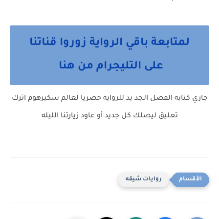
لمتابعة باقي الرواية زوروا قناتنا
على التليجرام من هنا
جاري كتابه الفصل الجد يد للروايه حصريا لعالم سكيرهوم اترك
تعليق ليصلك كل جديد أو عاود زيارتنا الليله
روايات شيقه