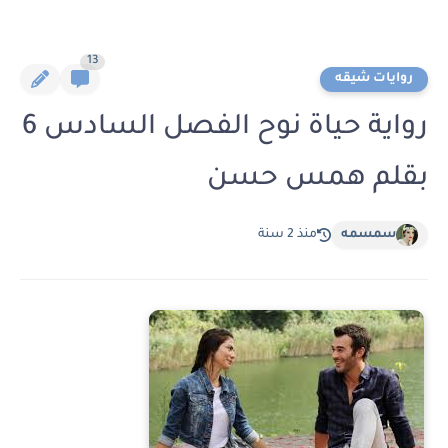
13
روايات شيقه
رواية حياة نوح الفصل السادس 6
بقلم همس حسن
سمسمه
منذ 2 سنة