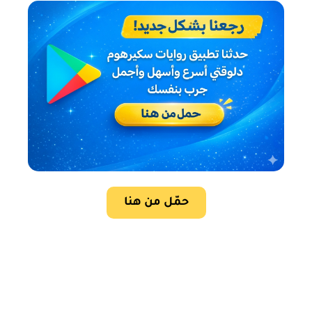
حمّل من هنا