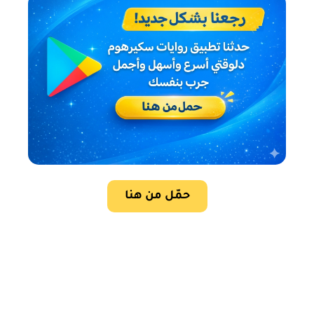
حمّل من هنا