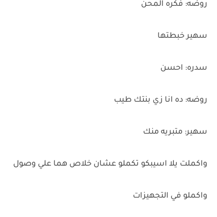
روضه: فكره المحن
سهير خبطتها
سدره: احسن
روضه: ده انا زي بنتك طيب
سهير: متبريه منك
واكملت يلا اسيبكو تكملو عشان خلاص هما علي وصول
واكملو في التجهيزات