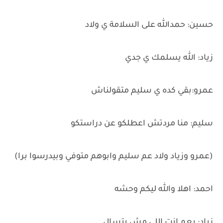
حسين: حمدالله على السلامة ي ولاد
زياد: الله يسلمك ي جدي
عمرو:بقي كده ي سليم متقولناش
سليم: منا مردتش اعطلكو عن دراستكو
(عمرو وزياد ولاد عم سليم وابوهم متوفي وبيدرسوا برا)
احمد: اهلا والله ليكم وحشه
زياد: يعم انت اللي مش بتسال