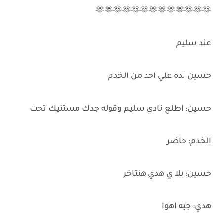
🫶🫶🫶🫶🫶🫶🫶🫶🫶🫶🫶🫶🫶
عند سليم
حسين نده علي احد من الخدم
حسين: اطلع نادي سليم وقوله جدك مستنيك تحت
الخدم: حاضر
حسين: يلا ي هدي هنتاخر
هدي: جيه اهوا