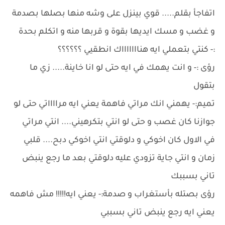
اتفاجأ بقلم..... قوي بينزل على وشه منها بصلها بصدمة
و غضب و مسك ايديها بقوة و قربها منه و اتكلم بحدة
:- كنتي بتعملي ايه هناااااااك انطقيي ؟؟؟؟؟؟
رؤى :- و انت يهمك في ايه حتى لو انا خاينة..... زي ما
بتقول
تميم:- يهمني انك مراتي فاهمة يعني ايه مرااااتي حتى لو
جوازنا كان غصب و حتى لو انتي بتكرهيني.... انتي مراتي
في الاول كان اخوكي و دلوقتي انتي اخوكي دبح.... قلبي
زمان و انتي جاية تزودي عليه دلوقتي بعد ما رجع ينبض
تاني بسببك
رؤى بصتله بأستغراب و صدمة:- يعني ايه!!!!! مش فاهمه
يعني ايه رجع ينبض تاني بسببي