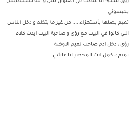
رؤى ببكاء:- انا غلطت في العنوان بس و الله متخليهمش
يحبسوني
تميم بصلها بأستهزاء..... من غير ما يتكلم و دخل الناس
اللي كانوا في البيت مع رؤى و صاحبة البيت ايدت كلام
رؤى ، دخل ادم صاحب تميم الاوضة
تميم :- كمل انت المحضر انا ماشي