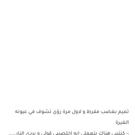
تميم بغضب مفرط و لاول مرة رؤى تشوف في عيونه
الغيرة
:- كنتييي هناك بتعملي ايه اخلصييي قولي و بردي النار.....