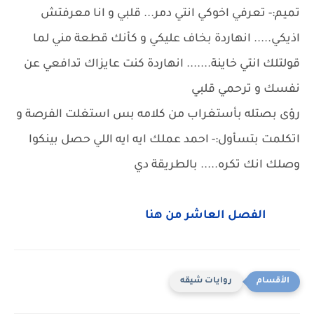
تميم:- تعرفي اخوكي انتي دمر... قلبي و انا معرفتش
اذيكي..... انهاردة بخاف عليكي و كأنك قطعة مني لما
قولتلك انتي خاينة....... انهاردة كنت عايزاك تدافعي عن
نفسك و ترحمي قلبي
رؤى بصتله بأستغراب من كلامه بس استغلت الفرصة و
اتكلمت بتسأول:- احمد عملك ايه ايه اللي حصل بينكوا
وصلك انك تكره..... بالطريقة دي
الفصل العاشر من هنا
روايات شيقه