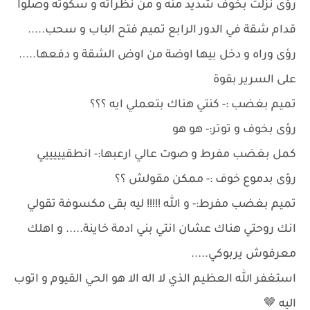
رؤى نزلت بخوف شديد منه و من نظراته و سكوته وصلوا
قدام شقة في الدور الرابع تميم فتح الباب و سحب.....
رؤى وراه و دخل بيها اوضة من اوض الشقة و دفعها.....
على السرير بقوة
تميم بغضب :- كنتي هناك بتعملي ايه ؟؟؟
رؤى بخوف و توتر:- هو هو
كمل بغضب مفرط و صوت عالي ارعبها:- انطقيييييي
رؤى بدموع خوف :- ممكن مقولش ؟؟
تميم بغضب مفرط:- و الله !!!!! ليه بقى مكسوفة تقولي
انك روحتي هناك عشان انتي بني ادمة خاينة..... و اهلك
معرفوش يربوكي.....
استغفر الله العظيم الذي لا اله الا هو الحي القيوم و اتوب
اليه 🤎