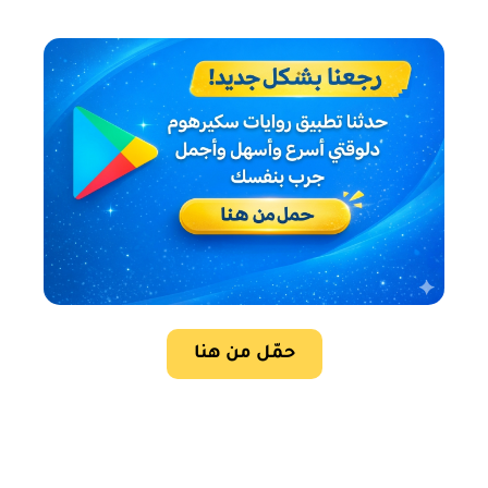
حمّل من هنا