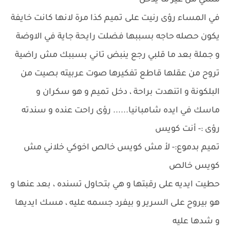
مشي من غير ما يدخل
في المساء رؤى رنيت على تميم كذا مرة لانها كانت خايفة
يكون حصله حاجه بسببها فضلت رايحة جاية في الاوضة
و جملة بعد ما قلبي رجع ينبض تاني بسببك مش راضية
تروح من عقلها قاطع تفكيرها صوت عربيته بصيت من
البلكونة و اتنهدت براحة ، دخل تميم و هو سكران و
ماسك في ايده شامبانيا...... رؤى راحت عنده و سندته
رؤى :- أنت كويس
تميم بدموع:- لأ مش كويس خالص اخوكي خلاني مش
كويس خالص
حطيت ايديه على رقبتها و هي بتحاول تسنده ، بعد عنها و
هو بيروح على السرير و بيفرد جسمه عليه ، مسك ايديها
و شدها عليه