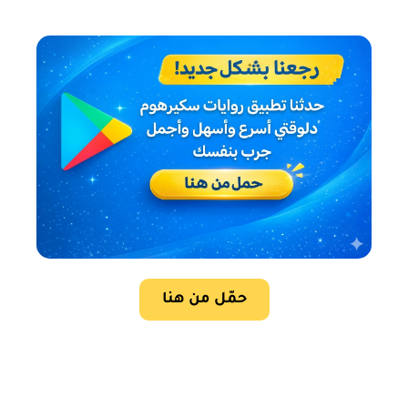
حمّل من هنا