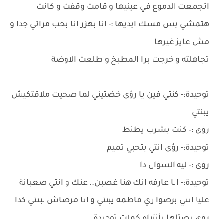
اتجمعت الدموع في عينيها و قامت وقفت و كانت
هتمشي بس مسك ايديها :- انا بهزر انا بحب مراتي جدا و
مش عايز غيرها
تجاهلته و خرجت برا المطبخ و طلعت الاوضة
توحيدة:- كنتي فين يا رؤى خضتيني لما صحيت ملاقتكيش
يبنتي
رؤى :- كنت بشرب يطنط
توحيدة:- رؤى انتي بتحبي تميم
رؤى :- ليه السؤال دا
توحيدة:- انا عارفه انك هنا غصبن.. عنك و انتي صعبانة
عليا انتي برضوا زي فاطمة يبنتي و انا مرضاش لبنتي كدا
رؤى بصتلها بأنتباه كملت توحيدة