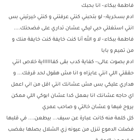
فاطمة ببكاء:- انا بحبك
ادم بسخرية:- لو بتحبني كنتي عرفتني و كنتي خيرتيني بس
انتي استغلتي حبي ليكي عشان تداري على فضحتك....
فاطمة ببكاء:- لا و الله أنا كنت خايفة كنت خايفة منك و
من تميم و بابا
ادم بصوت عالى:- كفاية كدب بقى كفااااااية خلاص انتي
حققتي اللي انتي عايزاه و انا مش هقول لحد قرفك... و
هداري عليكي بس مش عشانك انتي اقل من اني اعمل
اي حاجه عشانك انا بعمل كدا عشان ابوكي اللي ممكن
يروح فيها و عشان خالتي و صاحب عمري
كل كلمة منه كانت عبارة عن سيف... بيطعن.... في قلبها
فضلت الدموع تنزل من عيونه زي الشلال بصلها بغضب