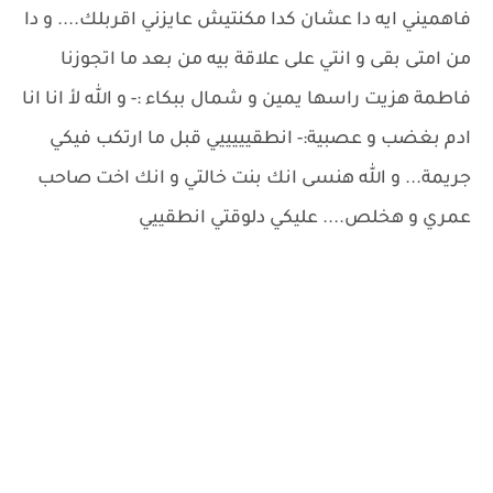
فاهميني ايه دا عشان كدا مكنتيش عايزني اقربلك.... و دا
من امتى بقى و انتي على علاقة بيه من بعد ما اتجوزنا
فاطمة هزيت راسها يمين و شمال ببكاء :- و الله لأ انا انا
ادم بغضب و عصبية:- انطقيييييي قبل ما ارتكب فيكي
جريمة... و الله هنسى انك بنت خالتي و انك اخت صاحب
عمري و هخلص.... عليكي دلوقتي انطقييي