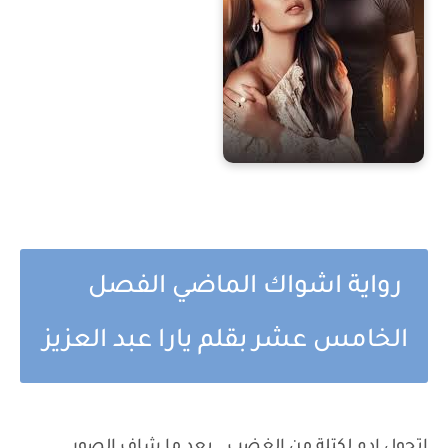
رواية اشواك الماضي الفصل
الخامس عشر بقلم يارا عبد العزيز
اتحول ادم لكتلة من الغضب.. بعد ما شاف الصور