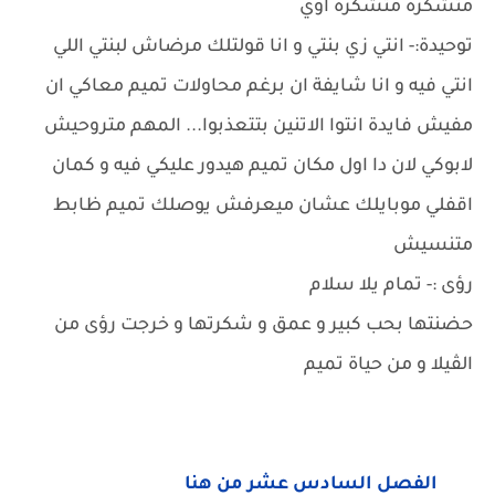
متشكرة متشكرة اوي
توحيدة:- انتي زي بنتي و انا قولتلك مرضاش لبنتي اللي
انتي فيه و انا شايفة ان برغم محاولات تميم معاكي ان
مفيش فايدة انتوا الاتنين بتتعذبوا... المهم متروحيش
لابوكي لان دا اول مكان تميم هيدور عليكي فيه و كمان
اقفلي موبايلك عشان ميعرفش يوصلك تميم ظابط
متنسيش
رؤى :- تمام يلا سلام
حضنتها بحب كبير و عمق و شكرتها و خرجت رؤى من
الڤيلا و من حياة تميم
الفصل السادس عشر من هنا