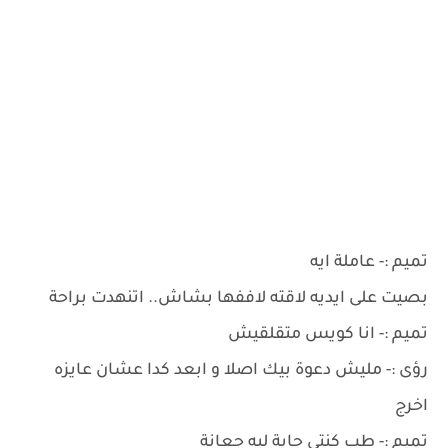
تميم :- عاملة ايه
بصيت على ايديه لاقته لاففها بشاش.. اتنهدت براحة
تميم :- انا كويس متقلقيش
رؤى :- مليش دعوة بيك اصلا و ابعد كدا عشان عايزه
اخرج
تميم :- طب كنتي جاية ليه جعانة