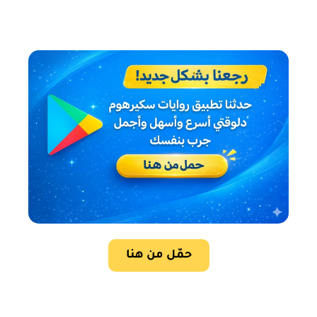
حمّل من هنا