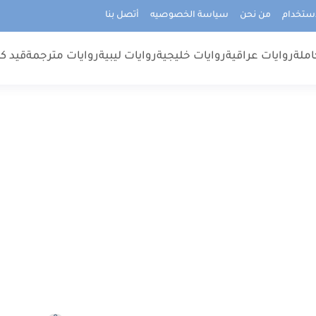
استخدام
من نحن
سياسة الخصوصيه
أتصل بنا
املة
روايات عراقية
روايات خليجية
روايات ليبية
روايات مترجمة
قيد كت