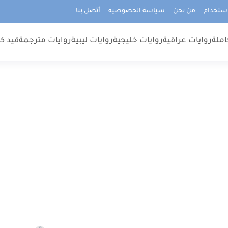
استخدام
من نحن
سياسة الخصوصيه
أتصل بنا
املة
روايات عراقية
روايات خليجية
روايات ليبية
روايات مترجمة
قيد كت