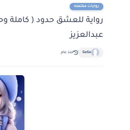
روايات مكتمله
رواية للعشق حدود ( كاملة وحص
عبدالعزيز
GeGe
منذ عام