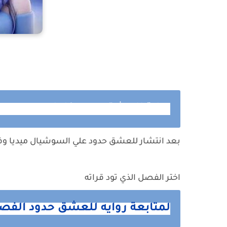
رواية للعشق حدود كامله وحصريه حت
بعد انتشار للعشق حدود علي السوشيال ميديا وفر
اختر الفصل الذي تود قراته
لمتابعة روايه للعشق حدود الفص