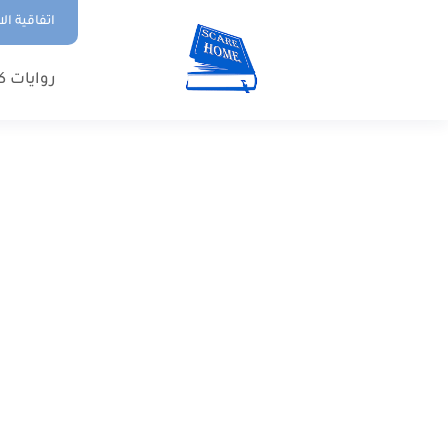
اتفاقية ال
روايات ك