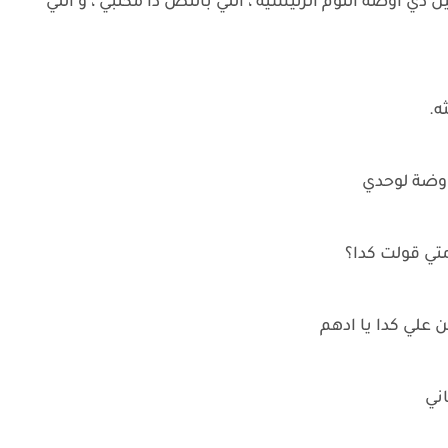
 دي اوضة النوم الرئيسية ، اللي بالنص دا مكتبي ، و اللي
ه.
اوضة لوحدي
متي قولت كدا؟
 علي كدا يا ادهم
اني