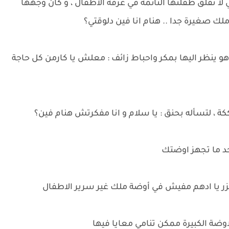
لا تقلق طفلتها النائمة في غرفه الاطفال ، و كان وجهها
ك صغيرة جدا .. هنام انا فين دلوقتي؟
و ينظر اليها بمكر واحباط زائف : معلش يا كارمن كل حاجة
، لتسأله بحنق : يا سلام و انا مفكرتش هنام فين؟
حد ما تجهز اوضتك
زر يا ادهم مفيش في أوضة ملك غير سرير الاطفال
وضة الكبيرة ممكن تنامي معايا فيها