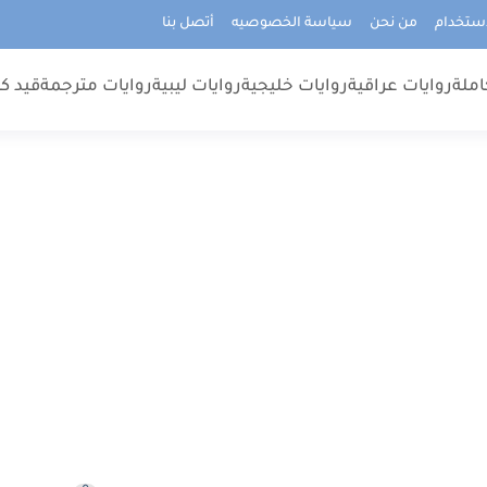
استخدام
من نحن
سياسة الخصوصيه
أتصل بنا
املة
روايات عراقية
روايات خليجية
روايات ليبية
روايات مترجمة
قيد كت