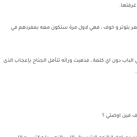
غرفتها.
شعر بتوتر و خوف ، فهي لاول مرة ستكون معه بمفردهم في
 الباب دون اي كلمة ، فذهبت ورائه تتأمل الجناح بإعجاب الذى
عرف فين اوضتي ؟