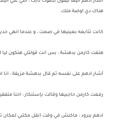
اشار أدهم اليها ليقول بصوت ثابت : اللي علي اليمين
هناك دي اوضة ملك.
كانت تتابعه بعينيها في صمت ، و عندما انهي حديث
هتفت كارمن بدهشة : بس انت قولتلي هتكون ليا 
أشار ادهم على نفسه ثم قال بدهشة مزيفة : انا ا
رفعت كارمن حاجبيها وقالت بإستنكار : احنا متفقين
ادهم ببرود : ماكنش في وقت انقل مكتبي لمكان ت