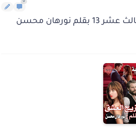
0
م نورهان محسن