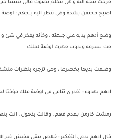
خرجت تتجه اليه و هي تتكلم بصوت عالي نسبيا حتي 
اصبح محتقن بشدة وهى تنظر اليه بتجهم : اوضة مل
وضع أدهم يديه علي جبهته ، وكأنه يفكر في شئ و ه
جت بسرعه ويدوب جهزت اوضة لملك
وضعت يديها بخصرها ، وهى تزجره بنظرات متشككة 
ادهم بهدوء : تقدري تنامي في اوضة ملك مؤقتا ل
رمشت كارمن بعدم فهم ، وقالت بذهول : انت بته
قال ادهم يدعى التفكير : خلاص يبقي مفيش غير الا