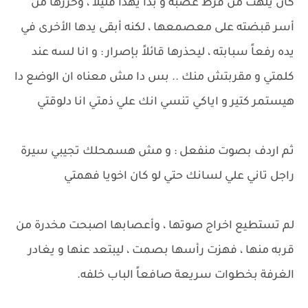
كان يلهث من فرط غضبه و بدأ يهدأ قليلاً ، وحررها من
أسر قبضته على معصمعها ، لكنه أبقى يدها الأخرى في
يده رفعاً سبابته ، ليحذرها قائلاً بإصرار : و انا لسه عند
كلمتي و مقربتش منك .. بس دا مش معناه ان الوضع دا
هيستمر كتير و اياكي تنسي انك علي ذمتي انا دلوقتي
ثم اردف بصوت منفعل : و مش هسمحلك تجيبي سيرة
راجل تاني علي لسانك حتي لو كان اخويا فهمتي
لم تستطيع اخراج صوتها ، وأعصابها اصبحت مخدرة من
قربه منها ، فهزت رأسها بصمت ، ليبتعد عنها و يغادر
الغرفة بخطوات سريعة صافعاً الباب خلفه.