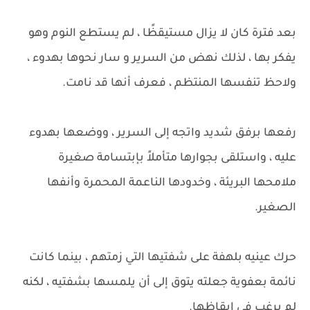
بعد فترة كان لا يزال مستيقظًا ، لم يستطع النوم وهو
يفكر بها ، لذلك نهض من السرير و سار نحوها بهدوء ،
ولاحظ تنفسها المنتظم ، فعرف أنها قد نامت.
رفعها برفق شديد واتجه إلى السرير ، ووضعها بهدوء
عليه ، واستلقى بجوارها متأملاً بإبتسامة صغيرة
ملامحها البريئة ، وخدودها الناعمة المحمرة وأنفها
الصغير.
حرك عينيه بلهفة على شفتيها التي زمتهم ، بينما كانت
نائمة بعفوية جعلته يتوق إلى أن يلمسها بشفتيه ، لكنه
لم يرغب في إيقاظها.