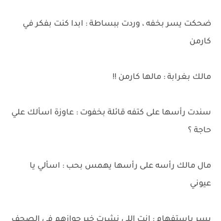
ضحكت يسر بخفه ، وردت ببساطة : ابدا كنت بفكر في
كارمن
مالك بغرابة : مالها كارمن !!
سندت رأسها على كتفه قائلة بخفوت : عاوزة اسألك علي
حاجة ؟
مال مالك رأسه على رأسها يهمس بحب : اسألي يا
عيوني
يسر بإستفهام : انت اللي نشرت خبر جوازهم في الصحف