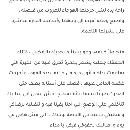
ولفه خلف ظهرها ، واسر يدها الأخرى بين صدره وأصابع
راحة يده لشل حركتها الهوجاء للهروب من قبضته ،
واصبح وجهه أقرب إلى وجهها وأنفاسه الحارة مباشرة
على بشرتها الناعمة.
متجاهلاً كلامها وهو يستأنف حديثه بالغضب ، فتلك
الحمقاء جعلته يشعر بجمرة تحرق قلبه من الغيرة التي
تفاقمت بداخله لأول مرة في حياته بهذه القوة ، و أخرجت
غضبه الكامن عليها ، فصك على أسنانه بعنف حتى
اصدرت صوتًا مخيفا قائلا بفحيح : مش معني اني سايبك
تتأقلمي علي الوضع اللي احنا بقينا فيه و تتقبليه برضاكي
و مخليكي قاعدة في الاوضة لوحدك .. اني مش هاجي في
يوم و اطالبك بحقوقي فيكي يا مدام