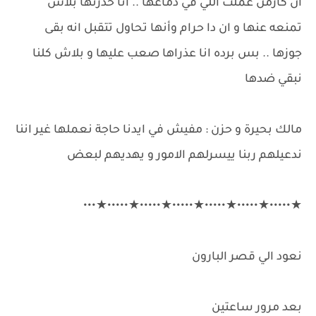
ان كارمن عملت اللي في دماغها .. انا حذرتها بلاش
تمنعه عنها و ان دا حرام وأنها تحاول تتقبل انه بقى
جوزها .. بس برده انا عذراها صعب عليها و بلاش كلنا
نبقي ضدها
مالك بحيرة و حزن : مفيش في ايدنا حاجة نعملها غير اننا
ندعيلهم ربنا ييسرلهم الامور و يهديهم لبعض
★•••••★•••••★•••••★•••••★•••••★•••••★•••
نعود الي قصر البارون
بعد مرور ساعتين