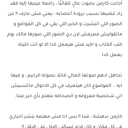
أجابت كارمن بصوت عالٍ تلقائيًا ، رافعة عينيها إليه فقد
زاد غضبها بسبب برودة أعصابه : يعني مش عارف !! عن
الصور اللي اتنشرت و الخبر اللي بقي في كل المواقع و
ماتقوليش معرفش لان دي الصور اللي صورها مالك يوم
كتب الكتاب و اكيد مش هيعمل كدا الا لو انت خليته
يعمل كدا
تجاهل ادهم صوتها العالي قائلا بصوته الرخيم : و فيها
ايه .. الموضوع كان هيتعرف في كل الاحوال ماتنسيش
اني شخصية معروفه و الصحافه بتهتم بأي خبر عننا.
كارمن بدهشة : عننا !! بس انا مش مهتمه بنشر اخباري
في كل مكان و كان لازم تسألني الاول علي الاقل !!