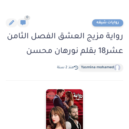
0
روايات شيقه
رواية مزيج العشق الفصل الثامن
عشر18 بقلم نورهان محسن
Yasmina mohamed
منذ 2 سنة